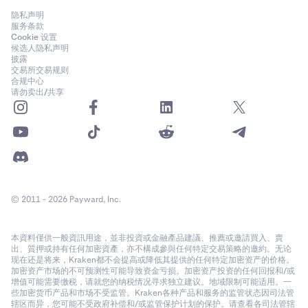
隐私声明
服务条款
Cookie 设置
候选人隐私声明
披露
交易所交易规则
合规中心
请勿卖出/共享
© 2011 - 2026 Payward, Inc.
本資料僅供一般資訊用途，並非投資或金融產品建議、推薦或邀請買入、賣
出、質押或持有任何加密資產，亦不構成參與任何特定交易策略的邀約。无论
现在还是将来，Kraken都不会提高或降低其提供的任何特定加密资产的价格。
加密资产市场的不可预测性可能导致资金亏损。加密资产投资的任何回报和/或
增值可能需要缴税，请就您的纳税情况寻求独立建议。地域限制可能适用。一
些加密货币产品和市场不受监管。Kraken各种产品和服务的监管状态因司法管
辖区而异，您可能不受政府补偿和/或监管保护计划的保护。请查看各司法管辖