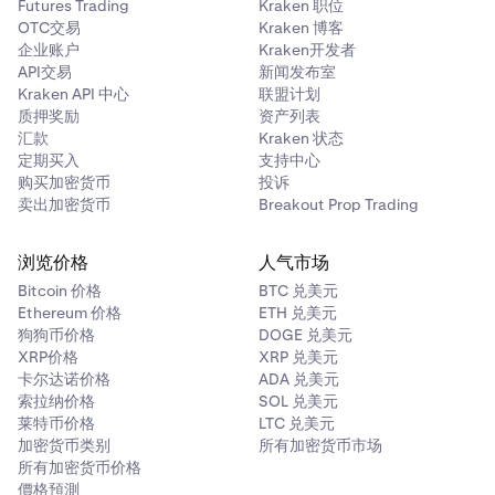
Futures Trading
Kraken 职位
OTC交易
Kraken 博客
企业账户
Kraken开发者
API交易
新闻发布室
Kraken API 中心
联盟计划
质押奖励
资产列表
汇款
Kraken 状态
定期买入
支持中心
购买加密货币
投诉
卖出加密货币
Breakout Prop Trading
浏览价格
人气市场
Bitcoin 价格
BTC 兑美元
Ethereum 价格
ETH 兑美元
狗狗币价格
DOGE 兑美元
XRP价格
XRP 兑美元
卡尔达诺价格
ADA 兑美元
索拉纳价格
SOL 兑美元
莱特币价格
LTC 兑美元
加密货币类别
所有加密货币市场
所有加密货币价格
價格預測