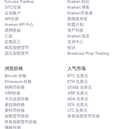
Futures Trading
Kraken 职位
OTC交易
Kraken 博客
企业账户
Kraken开发者
API交易
新闻发布室
Kraken API 中心
联盟计划
质押奖励
资产列表
汇款
Kraken 状态
定期买入
支持中心
购买加密货币
投诉
卖出加密货币
Breakout Prop Trading
浏览价格
人气市场
Bitcoin 价格
BTC 兑美元
Ethereum 价格
ETH 兑美元
狗狗币价格
DOGE 兑美元
XRP价格
XRP 兑美元
卡尔达诺价格
ADA 兑美元
索拉纳价格
SOL 兑美元
莱特币价格
LTC 兑美元
加密货币类别
所有加密货币市场
所有加密货币价格
價格預測