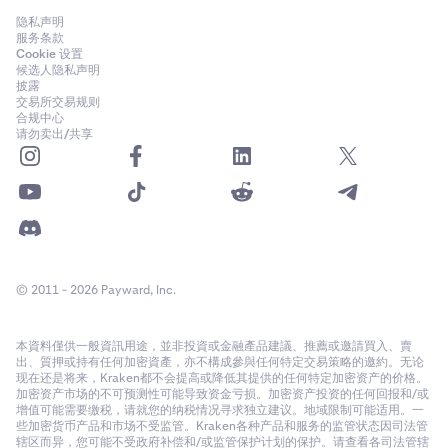
隐私声明
服务条款
Cookie 设置
候选人隐私声明
披露
交易所交易规则
合规中心
请勿卖出/共享
© 2011 - 2026 Payward, Inc.
本資料僅供一般資訊用途，並非投資或金融產品建議、推薦或邀請買入、賣
出、質押或持有任何加密資產，亦不構成參與任何特定交易策略的邀約。无论
现在还是将来，Kraken都不会提高或降低其提供的任何特定加密资产的价格。
加密资产市场的不可预测性可能导致资金亏损。加密资产投资的任何回报和/或
增值可能需要缴税，请就您的纳税情况寻求独立建议。地域限制可能适用。一
些加密货币产品和市场不受监管。Kraken各种产品和服务的监管状态因司法管
辖区而异，您可能不受政府补偿和/或监管保护计划的保护。请查看各司法管辖