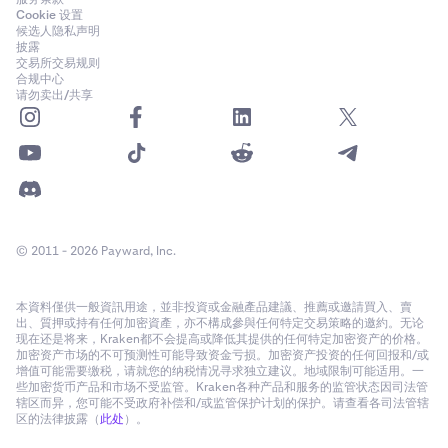
Cookie 设置
候选人隐私声明
披露
交易所交易规则
合规中心
请勿卖出/共享
© 2011 - 2026 Payward, Inc.
本資料僅供一般資訊用途，並非投資或金融產品建議、推薦或邀請買入、賣
出、質押或持有任何加密資產，亦不構成參與任何特定交易策略的邀約。无论
现在还是将来，Kraken都不会提高或降低其提供的任何特定加密资产的价格。
加密资产市场的不可预测性可能导致资金亏损。加密资产投资的任何回报和/或
增值可能需要缴税，请就您的纳税情况寻求独立建议。地域限制可能适用。一
些加密货币产品和市场不受监管。Kraken各种产品和服务的监管状态因司法管
辖区而异，您可能不受政府补偿和/或监管保护计划的保护。请查看各司法管辖
区的法律披露（
此处
）。