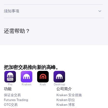
Kraken 账户。这是一笔内部转账，而非链上交易，因此它
会很快发生，且不收取网络费用。
提款不会直接进入外部钱包。如要在提款后将资金从
须知事项
Kraken 移出：
提款以 USD 或 USDG 结算。
没有直接将 Prop 提款发送到外部钱包的选项。资金总
使用账户切换器切换到您的 Pro (Kraken) 账户。
是先进入您的 Kraken 钱包。
确认提款资金已反映在您的余额中。
还需帮助？
提款处理时间取决于审核。一旦获批，转入您的 Kraken
使用 Kraken 的标准提款流程将资金发送到您的外部钱
钱包几乎是即时的。
包。
资金进入您的 Kraken 钱包后，适用 Kraken 的标准提款
有关 Kraken 提款的帮助，请参阅 Kraken 支持文章以了解
规则、限额和处理时间。
如何提取资金。
提款获批后，您的 Prop 账户余额和风险限额会立即更
把加密交易推向新的高峰。
新。扣除的金额不再属于您的交易余额。
Pro
Kraken
Krak
Desktop
功能
公司简介
保证金交易
Kraken 安全措施
Futures Trading
Kraken 职位
OTC交易
Kraken 博客