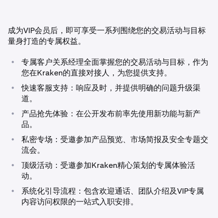
•
Kraken Pro现货与合约：
等额杠杆、合约或其他产品交易活动。
成为VIP会员后，即可享受一系列围绕您的交易活动与目标
查看VIP资格
量身打造的专属权益。
•
专属客户关系经理全面掌握您的交易活动与目标，作为
< $10K
Kraken Pro 现货
您在Kraken的直接对接人，为您提供支持。
•
快速客服支持：响应及时，并提供明确的问题升级渠
0.25% / 0.4%
$7,500,000
道。
0.02% / 0.05%
$80,000,000
•
产品抢先体验：在公开发布前率先使用新功能与新产
品。
$10K – $50K
•
Kraken Pro 合约
私密专场：受邀参加产品预览、市场简报及安全专题交
流会。
0.2% / 0.35%
$39,750,000
•
顶级活动：受邀参加Kraken精心策划的专属体验活
0.02% / 0.05%
$476,700,000
动。
•
系统化引导流程：包含欢迎通话、团队介绍及VIP专属
内容访问权限的一站式入职安排。
$50K – $100K
Kraken Pro 杠杆