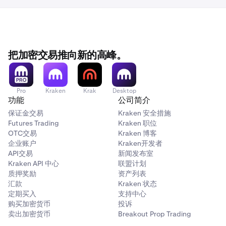
及Kraken VIP如何助力实现您的目标。
$10M – $15M
0% / 0.1%
0.015% / 0.04%
把加密交易推向新的高峰。
$15M – $25M
Pro
Kraken
Krak
Desktop
功能
公司简介
0% / 0.1%
保证金交易
Kraken 安全措施
0.0125% / 0.035%
Futures Trading
Kraken 职位
OTC交易
Kraken 博客
企业账户
Kraken开发者
API交易
新闻发布室
$25M – $50M
Kraken API 中心
联盟计划
0% / 0.1%
质押奖励
资产列表
汇款
Kraken 状态
0.01% / 0.03%
定期买入
支持中心
购买加密货币
投诉
卖出加密货币
Breakout Prop Trading
$5000万 – $1亿