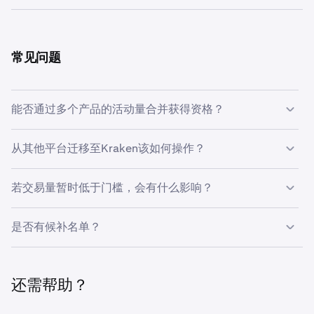
0.02% / 0.05%
若VIP权限暂停，可申请重新加入：
•
30天提前通知：若您的交易活动量低于门槛，我们将及
$1M – $2.5M
时告知。
常见问题
•
暂停1个月后可重新申请。
•
0.06% / 0.16%
4周整改期：在权限暂停前，您有充足时间重新满足资
•
资格条件与此前相同。
格条件。
0.02% / 0.05%
•
若名额有限，可加入重新入场候补名单。
能否通过多个产品的活动量合并获得资格？
•
无论是否退出计划，均可继续享受Kraken标准客服支
持。
可以。合约、杠杆、现货及其他产品的交易活动可合并计
$2.5M – $5M
从其他平台迁移至Kraken该如何操作？
算，共同达到资格门槛。
0.04% / 0.14%
若您目前在其他平台活跃交易，我们的团队可审核您的交易
若交易量暂时低于门槛，会有什么影响？
记录，并为您量身定制迁移至Kraken的方案。
0.02% / 0.05%
查看VIP资格
在权限发生任何变更之前，您将收到30天提前通知及4周整
是否有候补名单？
改窗口期。您的专属客户经理将全程陪同，协助您完成此流
$5M – $10M
程。
计划名额有限。若您符合资格但名额已满，您的专属客户经
0.02% / 0.12%
理可为您加入重新入场候补名单。
还需帮助？
0.0175% / 0.045%
您的专属客户经理随时可与您探讨交易活动、资格情况，以