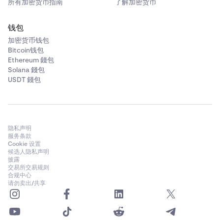
所有加密货币指南
了解加密货币
-0.005% / 0.015%
钱包
加密货币钱包
$10亿 – $50亿
Bitcoin钱包
Ethereum 錢包
0% / 0.05%
Solana 錢包
USDT 錢包
-0.006% / 0.0135%
$50亿以上
隐私声明
0% / 0.05%
服务条款
Cookie 设置
-0.006% / 0.0125%
候选人隐私声明
披露
交易所交易规则
合规中心
请勿卖出/共享