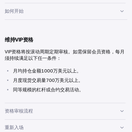
0.14% / 0.24%
$1,700,000
如何开始
0.02% / 0.05%
$20,000,000
查看VIP资格
$100K – $250K
Kraken App
维持VIP资格
0.12% / 0.22%
$500,000
加入VIP十分便捷。在您确认了解资格标准及动态权限机制
VIP资格将按滚动周期定期审核。如需保留会员资格，每月
后，我们将立即为您启动入职流程。
0.02% / 0.05%
$6,000,000
须持续满足以下任一条件：
确认加入后，流程如下：
•
月均持仓金额1000万美元以上。
$250K – $500K
场外交易
•
月度现货交易量700万美元以上。
0.1% / 0.2%
您的客户关系经理将以书面形式向您发送VIP权限与权
$3,200,000
1
•
同等规模的杠杆或合约交易活动。
益摘要。
0.02% / 0.05%
$38,500,000
为您安排欢迎通话。
2
您将获得Kraken VIP的全部权益，并可在Kraken Pro账
3
资格审核流程
$500K – $1M
已在其他平台活跃交易？我们的团队可评估您的交易情况，
户中看到VIP专区入口。
为您量身定制迁移至Kraken的方案。
0.08% / 0.18%
为确保服务连续性，若达标条件不再满足，Kraken将启动
重新入场
为期8周的审核流程：