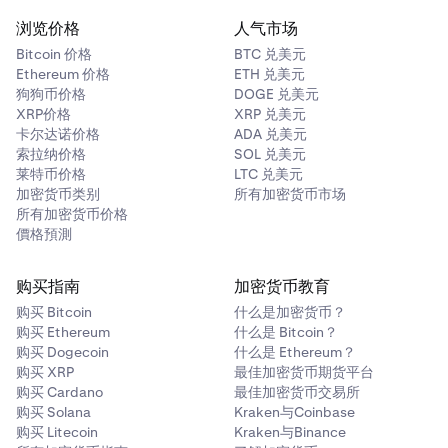
浏览价格
人气市场
0% / 0.1%
Bitcoin 价格
BTC 兑美元
0.005% / 0.025%
Ethereum 价格
ETH 兑美元
狗狗币价格
DOGE 兑美元
XRP价格
XRP 兑美元
$1亿 – $2.5亿
卡尔达诺价格
ADA 兑美元
索拉纳价格
SOL 兑美元
0% / 0.08%
莱特币价格
LTC 兑美元
加密货币类别
所有加密货币市场
0% / 0.02%
所有加密货币价格
價格預測
$2.5亿 – $5亿
购买指南
加密货币教育
0% / 0.08%
购买 Bitcoin
什么是加密货币？
购买 Ethereum
什么是 Bitcoin？
-0.003% / 0.0175%
购买 Dogecoin
什么是 Ethereum？
购买 XRP
最佳加密货币期货平台
购买 Cardano
最佳加密货币交易所
$5亿 – $10亿
购买 Solana
Kraken与Coinbase
购买 Litecoin
Kraken与Binance
0% / 0.05%