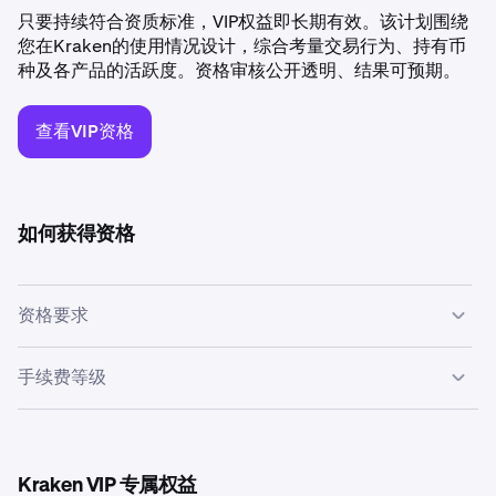
只要持续符合资质标准，VIP权益即长期有效。该计划围绕
您在Kraken的使用情况设计，综合考量交易行为、持有币
种及各产品的活跃度。资格审核公开透明、结果可预期。
查看VIP资格
如何获得资格
资格要求
在滚动90天内满足以下任意一项，即可申请Kraken VIP：
手续费等级
VIP客户可在所有产品上享受具竞争力的手续费。手续费根
•
月均持有币种达$1000万以上，或
据您的30日滚动交易量（挂单方/吃单方）计算。
•
滚动30天现货交易量达$750万以上，或
Kraken VIP 专属权益