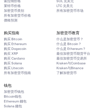
索拉纳价格
SOL 兑美元
单笔吃单费或挂单费
莱特币价格
LTC 兑美元
加密货币类别
所有加密货币市场
所有加密货币价格
订单类型
價格預測
仅限市价和限价
购买指南
加密货币教育
全套原生交易所订单类型
购买 Bitcoin
什么是加密货币？
购买 Ethereum
什么是 Bitcoin？
购买 Dogecoin
什么是 Ethereum？
订单属性
购买 XRP
最佳加密货币期货平台
购买 Cardano
最佳加密货币交易所
仅限市价和限价订单类型（仅限挂单、有效时间和其他高级属性不
购买 Solana
Kraken与Coinbase
可用）
购买 Litecoin
Kraken与Binance
所有加密货币指南
了解加密货币
完整集合，包括只挂单、有效时间
钱包
市价单保护
加密货币钱包
Bitcoin钱包
MPP 继承自基础资产对
Ethereum 錢包
每对 MPP
Solana 錢包