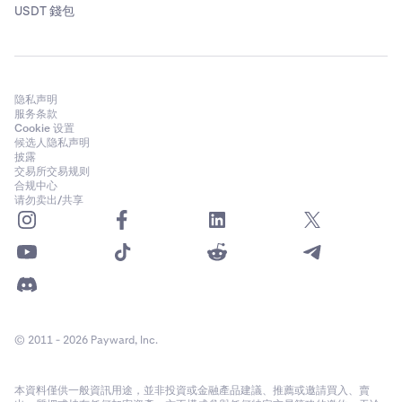
USDT 錢包
限价单保护
订单执行价格达到或高于您的指定价格；订单簿上没有订单
隐私声明
服务条款
执行价格等于或高于指定价格；其余订单享有排队优先权
Cookie 设置
候选人隐私声明
披露
交易所交易规则
订单成交
合规中心
请勿卖出/共享
仅完全成交
部分成交和完全成交
市场数据
源自底层原生订单簿
© 2011 - 2026 Payward, Inc.
原生
本資料僅供一般資訊用途，並非投資或金融產品建議、推薦或邀請買入、賣