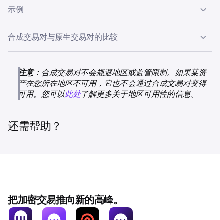
端价格成交。
合成交易对显示来源于两个底层订单簿的实时市场数据。这
示例
包括实时深度阶梯和指示性订单簿、K线图、成交量分布
合成交易对的有效点差是两个底层订单簿的组合点差。合成
限价订单
让您指定价格。合成限价订单不会停留在订单簿
图、技术指标以及带有24小时统计数据的实时行情。所有
交易没有额外的点差加价，您获得的是每个底层订单簿中的
中，相反，Kraken 持续监控底层订单簿，并在有足够的深
您想使用您的 SOL 余额购买 1,000 DOGE。您选择合成交
合成交易对与原生交易对的比较
合成市场数据均为近似值和派生值。
自然点差。
度以您的限价或更优价格成交时执行。
易对 DOGE/SOL 并下市价单购买 1,000 DOGE。
对于许多交叉交易对，通过流动性最强的订单簿的合成路径
所有合成订单均完全成交。不支持部分成交，当底层订单簿
Kraken 发现 DOGE/USD 的最佳卖价为 0.20 美元，并以
实际上产生的点差比原生订单簿更小。对于原生订单簿稀薄
在价格范围内具有足够的流动性时，您的整个订单将执行。
可用交易对
注意：
合成交易对不会规避地区或监管限制。如果某资
200 美元购买 1,000 DOGE。然后以每 SOL 200 美元的最
或不存在的长尾资产而言，这种优势最大。然而，对于具有
产在您所在地区不可用，它也不会通过合成交易对变得
佳买价在 SOL/USD 上出售 SOL，需要 1 SOL 来资助购买。
10,000+
注意：
合成交易对上的市价订单和限价订单始终收取吃单
深度原生订单簿的高交易量交易对，原生订单簿可能提供比
可用。您可以
此处
了解更多关于地区可用性的信息
。
由此产生的 DOGE/SOL 交易以每 DOGE 0.001 SOL 的有效
费，因为合成订单不会停留在订单簿中。
合成路径更优惠的价格。
汇率结算。
少于 1,000
吃单费为 10 个基点，费用为 0.001 SOL。您购买 1,000
还需帮助？
DOGE 的总成本为 1.001 SOL。
报价资产
注意：Kraken Futures 目前不对美国和其他国家/地区的
您的订单受应用于 DOGE/USD 的相同
MPP 阈值
保护。
稳定币、法定货币、加密货币
客户开放。
您只会在您的账户历史和账本中看到最终的合成交易，底
主要为美元、欧元
层交易不可见。
把加密交易推向新的高峰。
运作模式