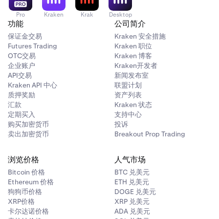
Kraken 通过两个具有共同货币的流动性订单簿路由您的订单
Pro
Kraken
Krak
Desktop
针对单个原生订单簿进行交易
功能
公司简介
保证金交易
Kraken 安全措施
Futures Trading
Kraken 职位
执行
OTC交易
Kraken 博客
企业账户
Kraken开发者
两笔交易在引擎内同时执行
API交易
新闻发布室
Kraken API 中心
联盟计划
引擎内单笔交易
质押奖励
资产列表
汇款
Kraken 状态
定期买入
支持中心
价差
购买加密货币
投诉
卖出加密货币
Breakout Prop Trading
两个流动性订单簿的组合点差，通常比稀薄的原生订单簿更窄
单个订单簿点差
浏览价格
人气市场
Bitcoin 价格
BTC 兑美元
Ethereum 价格
ETH 兑美元
费用
狗狗币价格
DOGE 兑美元
XRP价格
XRP 兑美元
单笔吃单费（适用于市价订单和限价订单）
卡尔达诺价格
ADA 兑美元