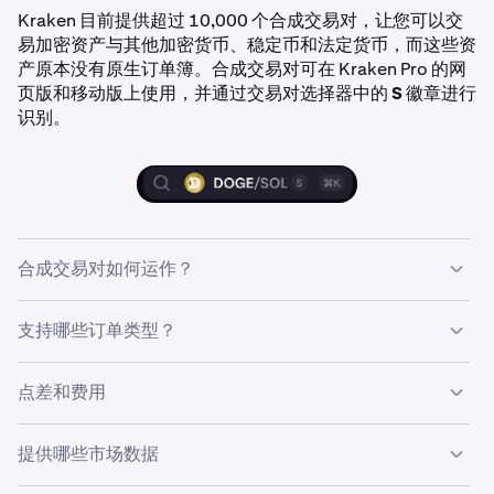
Kraken 目前提供超过 10,000 个合成交易对，让您可以交
易加密资产与其他加密货币、稳定币和法定货币，而这些资
产原本没有原生订单簿。合成交易对可在 Kraken Pro 的网
页版和移动版上使用，并通过交易对选择器中的
S
徽章进行
识别。
合成交易对如何运作？
当您在合成交易对上下订单时，Kraken 会在后台生成两笔
支持哪些订单类型？
交易。例如，如果您想使用 SOL 购买 DOGE，您将选择合
成交易对 DOGE/SOL。Kraken 随后会创建 DOGE/USD 的
合成交易对支持
市价订单
和
限价订单
。
点差和费用
买单和 SOL/USD 的卖单，以美元计价，用于资助 DOGE 购
买。两笔交易在撮合引擎内同时执行。您的历史记录中会显
市价订单
立即以两个底层订单簿中的最佳可用价格执行。您
示一笔 DOGE/SOL 交易，其有效交叉汇率和单笔吃单费。
您根据
现货费率表
支付单笔吃单费。这笔费用低于您自己在
的执行受应用于基础资产原生交易对的相同
市场价格保护
提供哪些市场数据
各个订单簿上进行两次单独交易以完成相同转换所支付的费
(MPP)
阈值保护。这可以防止您的订单在市场波动期间以极
用。