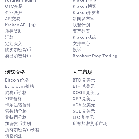
Futures Trading
Kraken 职位
OTC交易
Kraken 博客
企业账户
Kraken开发者
API交易
新闻发布室
Kraken API 中心
联盟计划
质押奖励
资产列表
汇款
Kraken 状态
定期买入
支持中心
购买加密货币
投诉
卖出加密货币
Breakout Prop Trading
浏览价格
人气市场
Bitcoin 价格
BTC 兑美元
Ethereum 价格
ETH 兑美元
狗狗币价格
DOGE 兑美元
XRP价格
XRP 兑美元
卡尔达诺价格
ADA 兑美元
索拉纳价格
SOL 兑美元
莱特币价格
LTC 兑美元
加密货币类别
所有加密货币市场
所有加密货币价格
價格預測