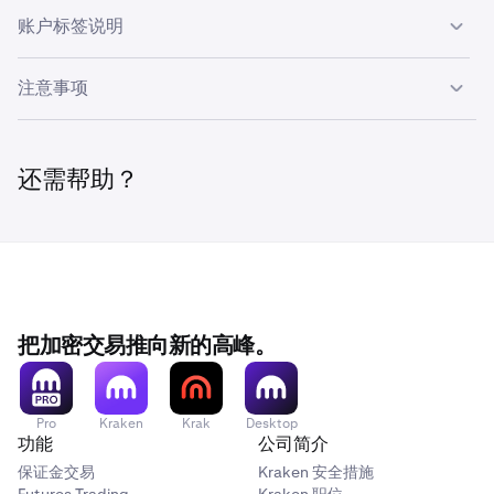
账户切换器将显示：
账户标签说明
即可打开账户下拉菜单。
您的Kraken主账户（现货、期货等）
请选择您想切换到的账户。
系统会自动为您的Prop账户分配清晰的名称。
注意事项
所有活跃的评估账户
移动端：
新的测评账户会带有「NEW」标签，方便您快速识别。待
所有活跃的实盘账户
各账户完全独立。切换账户后，您的整个视图都会随之
审核的账户会显示「Pending」标签，已关闭的账户名称旁
打开 Kraken Pro 应用程序。
更新：余额、仓位、未成交订单和交易记录均对应所选
最近关闭的账户（因违规或到期），关闭后仍可见7天
会显示「Closed」标签。
还需帮助？
账户。
请轻触屏幕顶部的账户选择器。
在同一下拉菜单中，您还可以看到Pro（即您的主Kraken账
关闭的账户超过7天后将从切换器中移除。
您可以随时切换账户，即使其他账户上有未平仓头寸也
请从下拉菜单中选择您想切换到的账户。
户），作为独立模式单独显示。
不受影响。
非当前活跃账户的通知会持续显示在屏幕上（不会在倒
计时后自动消失），方便您点击通知快速切换到对应账
户。
把加密交易推向新的高峰。
对于非当前选中的账户，通知文本前会显示账户名称，
便于您快速辨别通知所属的账户。
Pro
Kraken
Krak
Desktop
功能
公司简介
保证金交易
Kraken 安全措施