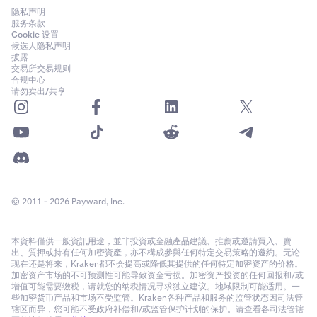
隐私声明
服务条款
Cookie 设置
候选人隐私声明
披露
交易所交易规则
合规中心
请勿卖出/共享
© 2011 - 2026 Payward, Inc.
本資料僅供一般資訊用途，並非投資或金融產品建議、推薦或邀請買入、賣
出、質押或持有任何加密資產，亦不構成參與任何特定交易策略的邀約。无论
现在还是将来，Kraken都不会提高或降低其提供的任何特定加密资产的价格。
加密资产市场的不可预测性可能导致资金亏损。加密资产投资的任何回报和/或
增值可能需要缴税，请就您的纳税情况寻求独立建议。地域限制可能适用。一
些加密货币产品和市场不受监管。Kraken各种产品和服务的监管状态因司法管
辖区而异，您可能不受政府补偿和/或监管保护计划的保护。请查看各司法管辖