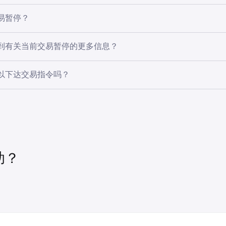
易暂停？
是指监管机构或交易所对证券交易施加的临时中止。交易暂停可
到有关当前交易暂停的更多信息？
极端的价格波动或市场正在等待重大新闻发布。
史交易暂停的信息，包括暂停原因，可在
NYSE
和
Nasdaq
网站
以下达交易指令吗？
暂停期间下达交易指令，但这些指令将在暂停解除后才会处理。
订单将在交易恢复时排队执行。
助？