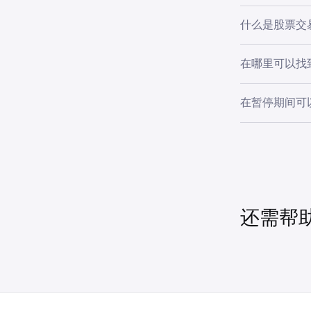
什么是股票交
股票交易暂停
在哪里可以找
因发生，例如
有关当前和历
在暂停期间可
您仍然可以在
间下达的市价
还需帮