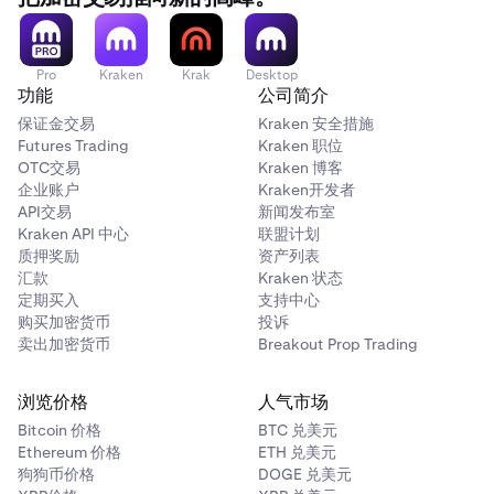
Pro
Kraken
Krak
Desktop
功能
公司简介
保证金交易
Kraken 安全措施
Futures Trading
Kraken 职位
OTC交易
Kraken 博客
企业账户
Kraken开发者
选择您要发送的钱包和代币。
3
API交易
新闻发布室
Kraken API 中心
联盟计划
质押奖励
资产列表
汇款
Kraken 状态
定期买入
支持中心
购买加密货币
投诉
卖出加密货币
Breakout Prop Trading
浏览价格
人气市场
Bitcoin 价格
BTC 兑美元
Ethereum 价格
ETH 兑美元
狗狗币价格
DOGE 兑美元