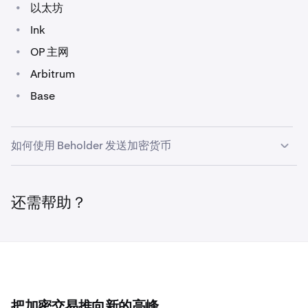
•
以太坊
•
Ink
•
OP 主网
•
Arbitrum
•
Base
如何使用 Beholder 发送加密货币
您可以在大多数页面的控制面板上发送加密货币，也可
1
还需帮助？
以在 Beholder 的
投资组合
页面内发送。
在控制面板上，点击您账户余额下方的菜单中的
发送
。
2
把加密交易推向新的高峰。