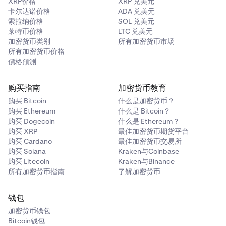
XRP价格
XRP 兑美元
然后，输入您要发送的金额。表单将默认为美元价值，
4
卡尔达诺价格
ADA 兑美元
但您也可以通过点击箭头切换到代币金额。
索拉纳价格
SOL 兑美元
莱特币价格
LTC 兑美元
加密货币类别
所有加密货币市场
所有加密货币价格
價格預測
购买指南
加密货币教育
购买 Bitcoin
什么是加密货币？
购买 Ethereum
什么是 Bitcoin？
购买 Dogecoin
什么是 Ethereum？
购买 XRP
最佳加密货币期货平台
购买 Cardano
最佳加密货币交易所
购买 Solana
Kraken与Coinbase
选择代币并输入您要发送的金额后，粘贴您要将此代币
5
购买 Litecoin
Kraken与Binance
发送到的地址。请确保目标地址支持您正在发送的代币
所有加密货币指南
了解加密货币
和链。
钱包
加密货币钱包
Bitcoin钱包