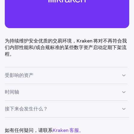
为持续维护安全优质的交易环境，Kraken 将对不再符合我
们内部性能和/或合规标准的某些数字资产启动定期下架流
程。
受影响的资产
以下资产计划下架：
PLANCK, AIR, MICHI, FLY, ANLOG,
时间轴
TERM, STRD.
接下来会发生什么？
•
2026年5月1日：
上述资产的交易和充值功能将于世界
标准时间14:00
禁用
。
•
提现功能将持续开放至
2026年7月31日世界标准时间
•
受影响资产的交易和充值功能将自2026年5月1日起
暂
如有任何疑问，请联系
Kraken 客服。
14:00。
停
。