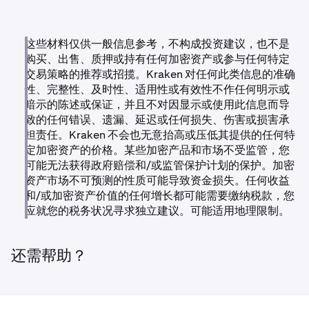
•
2026年8月3日 - 8月7日：
所有剩余余额将
清算
以完成
•
提现功能将持续开放
直至清算日期。
下架流程。
•
2026年8月3日之后，所有剩余余额将根据当时的市场
这些材料仅供一般信息参考，不构成投资建议，也不是
情况
自动清算
。
购买、出售、质押或持有任何加密资产或参与任何特定
建议持有这些资产的客户在清算日期前
提现或转换
其持有的
交易策略的推荐或招揽。Kraken 对任何此类信息的准确
资产。
性、完整性、及时性、适用性或有效性不作任何明示或
注意：Kraken Futures 目前不对美国和其他国家/地区的
暗示的陈述或保证，并且不对因显示或使用此信息而导
客户开放。
致的任何错误、遗漏、延迟或任何损失、伤害或损害承
目前，其中一些资产的市场有限或不活跃。因此，清算价
担责任。Kraken 不会也无意抬高或压低其提供的任何特
格可能远低于近期参考价格，在某些情况下，由于执行时
定加密资产的价格。某些加密产品和市场不受监管，您
市场流动性不足，可能导致收益极少或没有收益。
可能无法获得政府赔偿和/或监管保护计划的保护。加密
资产市场不可预测的性质可能导致资金损失。任何收益
和/或加密资产价值的任何增长都可能需要缴纳税款，您
应就您的税务状况寻求独立建议。可能适用地理限制。
还需帮助？