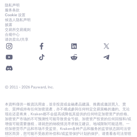
隐私声明
服务条款
Cookie 设置
候选人隐私声明
披露
交易所交易规则
合规中心
请勿卖出/共享
© 2011 - 2026 Payward, Inc.
本資料僅供一般資訊用途，並非投資或金融產品建議、推薦或邀請買入、賣
出、質押或持有任何加密資產，亦不構成參與任何特定交易策略的邀約。无论
现在还是将来，Kraken都不会提高或降低其提供的任何特定加密资产的价格。
加密资产市场的不可预测性可能导致资金亏损。加密资产投资的任何回报和/或
增值可能需要缴税，请就您的纳税情况寻求独立建议。地域限制可能适用。一
些加密货币产品和市场不受监管。Kraken各种产品和服务的监管状态因司法管
辖区而异，您可能不受政府补偿和/或监管保护计划的保护。请查看各司法管辖