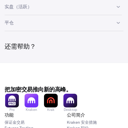
您的考核账户已达到盈利目标。所有仓位已自动平仓，该账
您可以做些什么：
下单和管理订单、开仓和平仓、查看投资
实盘（活跃）
户的交易功能已禁用。正在为您创建新的实盘账户。
组合和历史记录。
您的实盘账户已激活，交易功能已启用。您现在正在使用实
您可以做些什么：
查看您的最终指标和交易记录。通过考核
平仓
盘资金进行交易，并可请求提取收益分成。
的账户无法发起新交易。
您的账户已违反单日最大亏损（MDL）或最大回撤
您可以做些什么：
包含"活跃"状态下的所有功能，还可请求
下一步：
您将收到通知，提示您签署实盘交易者协议，并根
（MDD）限制。违规发生时，所有仓位已自动平仓，所有
提取收益分成。
据需要完成补充验证。两项均完成且人工审核通过后，我们
还需帮助？
挂单已自动撤销。
将激活您的实盘账户。请参阅
实盘账户激活流程
了解详情。
您可以做些什么：
查看您的账户指标、交易记录和违规详情
（原因、时间戳、违规时权益）。暂时无法下新订单。
可见时长：
已关闭的账户将在账户切换器中保留7天，之后
自动移除。
把加密交易推向新的高峰。
下一步：
您可以随时购买新的测评资格。账户关闭后无需等
待期。
Pro
Kraken
Krak
Desktop
功能
公司简介
保证金交易
Kraken 安全措施