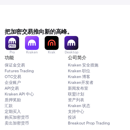
或超过 100% 时，将触发强制平仓。
相应抵押品价值比率 + 资产 (N+1) × 相应美元指数价格 × 相
应 抵押品价值比率 + ……）
在逐仓保证金模式下，统一钱包将用于单个头寸的保证金与
启用后，所有符合条件的余额将立即合并到您的统一钱包
全仓保证金模式
账户余额分开，使用价值比率最高的抵押品。当标记价格达
中。
到或超过强平价格时，将触发强制平仓。
不同产品之间的盈亏可以相互抵消，允许使用利润开立新头寸。
USD
把加密交易推向新的高峰。
有关保证金和强制平仓政策的更多详细信息，请参阅
交易规
现货杠杆
100%
则：强制平仓流程（统一钱包）
Multi-M 衍生品
Pro
Kraken
Krak
Desktop
功能
公司简介
EUR
保证金交易
Kraken 安全措施
100%
注意
： 启用后，您可以切换回当前独立的现货和衍生品钱
Futures Trading
Kraken 职位
OTC交易
Kraken 博客
包。
企业账户
Kraken开发者
BTC
API交易
新闻发布室
•
Kraken API 中心
启用统一钱包时，您
衍生品钱包
联盟计划
中的所有余额都将移至
99%
质押奖励
资产列表
您的
统一钱包
。
汇款
Kraken 状态
•
要切换回独立钱包，您必须首先平仓所有衍生品头寸和
定期买入
支持中心
订单。余额不会自动移回您的衍生品钱包。
ETH
购买加密货币
投诉
卖出加密货币
Breakout Prop Trading
•
Coin-M 衍生品余额
不包含
在统一钱包中，并且必须单
99%