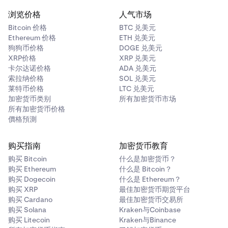
独管理。
浏览价格
人气市场
Bitcoin 价格
BTC 兑美元
要了解更多关于不同资产的抵押品价值比率，请访问
此页
Ethereum 价格
ETH 兑美元
面
。
狗狗币价格
DOGE 兑美元
XRP价格
XRP 兑美元
注意
：
卡尔达诺价格
ADA 兑美元
— 参数可能会根据市场情况进行修改。Kraken 将提前通知
索拉纳价格
SOL 兑美元
莱特币价格
LTC 兑美元
用户。
加密货币类别
所有加密货币市场
— 抵押品列表上的任何资产余额都将用于计算总账户净
所有加密货币价格
價格預測
值。
示例
购买指南
加密货币教育
假设交易者 A 的统一交易钱包中目前有 1,000 USD、1,000
购买 Bitcoin
什么是加密货币？
购买 Ethereum
什么是 Bitcoin？
EUR 和 0.1 BTC。
购买 Dogecoin
什么是 Ethereum？
购买 XRP
最佳加密货币期货平台
购买 Cardano
最佳加密货币交易所
USD
购买 Solana
Kraken与Coinbase
购买 Litecoin
Kraken与Binance
1