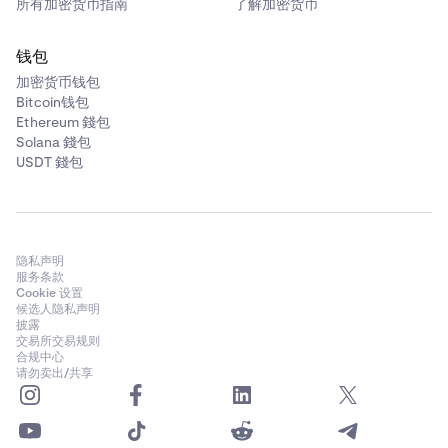
所有加密货币指南
了解加密货币
100%
钱包
1,000 x 1 x 100% = 1,000 USD
加密货币钱包
Bitcoin钱包
Ethereum 錢包
EUR
Solana 錢包
USDT 錢包
1.11 USD
100%
1,000 x 1.11 x 100% = 1,110 USD
隐私声明
服务条款
Cookie 设置
BTC
候选人隐私声明
披露
106,639.81 USD
交易所交易规则
合规中心
99%
请勿卖出/共享
0.1 x 106,639.81 x 99% ≈ 10,557.34119