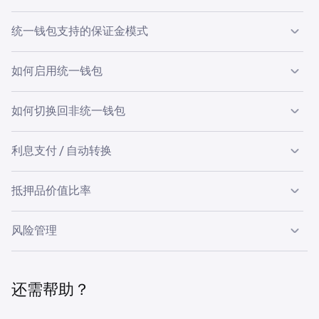
个灵活的余额中，从而简化了交易体验。该账户级保证金系
统支持 40 多种加密货币作为抵押品，允许将杠杆和衍生品
统一钱包支持的保证金模式
的未实现利润用作不同产品类型的交易保证金。UW 具有两
•
现货、杠杆和衍生品（Multi-M）的单一余额：
无需在
种保证金模式：逐仓和全仓保证金，均可满足不同的风险偏
钱包之间划转资金即可使用抵押品。
好和交易策略，从而优化风险管理和交易灵活性。
在全仓保证金模式（默认）下，UW 利用账户的全部资产价
•
如何启用统一钱包
统一抵押品权重：
无论资产用于杠杆还是衍生品，均适
值（包括未实现利润）来维持和开立衍生品头寸。这种方法
用相同的权重。
客户可以通过
Kraken Pro 网页版
或 Kraken Pro App 手动升
通过允许不同衍生品的盈亏相互抵消，并在账户层面而非每
在 Kraken 网页版 (
pro.kraken.com
) 上
级到统一钱包。
•
全仓保证金效率：
现货杠杆或衍生品的未实现盈亏可在
如何切换回非统一钱包
个头寸计算保证金，从而提高了资本效率。
不同工具之间重复使用。
此外，Multi-M 衍生品合约还提供逐仓保证金模式。这种模
•
仍支持逐仓头寸：
您可以在需要时继续为衍生品使用逐
前往
设置。
1
利息支付 / 自动转换
式允许交易者为单个头寸隔离保证金，从而将潜在交易损失
平仓所有活跃的
衍生品头寸和订单
。
1
仓保证金。
限制在每个头寸专门分配的金额。
选择
账户。
2
返回您的
账户设置
并关闭
统一钱包
。
2
•
如果统一交易钱包下 USD 和其他白名单资产* 的净值因衍生
一键激活和停用：
只要您没有未平仓头寸或订单，即可
抵押品价值比率
在
交易平台
下，开启
统一钱包
。
3
下表显示了 UTW 支持的各种账户保证金模式。
品交易和/或未实现损失而跌至零以下，系统将自动对这些
在账户设置中轻松开启或关闭统一钱包。
您的钱包将再次分离，但
余额仍保留在主账户中
。您必
3
资产净负值超过 30,000 美元的部分收取利息。如果这些资
须手动将资金转回您的衍生品钱包才能在那里开立新头
在全仓保证金模式下，保证金计算取决于账户的调整后净
在 Kraken Pro App 上：
风险管理
产的净值跌破 -250,000 美元，其他抵押货币将自动转换，
寸。
值。每种抵押资产都根据其特定的抵押品价值比率进行估
逐仓模式
以使资产的负净值降至 -50,000 美元。
值。该比率主要反映资产的流动性状况。
统一钱包以美元计算所有风险和资产。
前往
账户。
为头寸单独计算保证金。一个头寸中的活跃订单不会影响其他头
1
您的统一钱包中以美元计价的总保证金余额基于以下计算：
寸，从而将特定头寸的潜在损失降至该头寸的保证金。
还需帮助？
在全仓保证金模式下，只要账户的维持保证金与净值比率低
选择
偏好设置
。
2
于 100%，头寸就可以维持。当维持保证金与净值比率达到
总资产价值（美元）= 总和（资产 N × 相应美元指数价格 ×
Multi-M 合约
启用
统一钱包
。
3