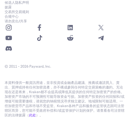
候选人隐私声明
披露
交易所交易规则
合规中心
请勿卖出/共享
© 2011 - 2026 Payward, Inc.
本資料僅供一般資訊用途，並非投資或金融產品建議、推薦或邀請買入、賣
出、質押或持有任何加密資產，亦不構成參與任何特定交易策略的邀約。无论
现在还是将来，Kraken都不会提高或降低其提供的任何特定加密资产的价格。
加密资产市场的不可预测性可能导致资金亏损。加密资产投资的任何回报和/或
增值可能需要缴税，请就您的纳税情况寻求独立建议。地域限制可能适用。一
些加密货币产品和市场不受监管。Kraken各种产品和服务的监管状态因司法管
辖区而异，您可能不受政府补偿和/或监管保护计划的保护。请查看各司法管辖
区的法律披露（
此处
）。