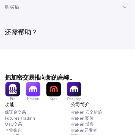
注册。
打开 Kraken Pro 应用程序并登录。如果您没有账户，
购买后
点击左侧边栏中的 Prop，打开 Kraken Prop 部分。
请使用您的电子邮件和国家/地区注册。
支付确认后：
在购买屏幕上，选择您的账户规模
轻触屏幕顶部的账户选择器，打开“切换交易模式”菜
（$5,000、$10,000、$25,000、$50,000、$100,000
单。
您的评估交易账户将自动创建。
还需帮助？
或 $200,000）。
轻触“Prop trading”以进入 Kraken Prop 部分。
您将看到包含账户详情的确认信息。
您可以选择添加 90/10 利润分成升级，额外支付基础
在购买屏幕上，选择您的账户规模。
计划价格的 10%。这会将您在注资账户中的利润分成从
您的新账户将出现在账户切换器中，并带有“NEW”徽章
80% 提高到 90%。
（例如，“Prop trading - Evaluation 1”）。
您可以选择添加 90/10 利润分成升级。
查看您的总费用。
您可以切换到该账户并立即开始交易。
查看您的总费用。
把加密交易推向新的高峰。
阅读并接受所需的协议：
阅读并接受所需的协议（服务条款、评估协议、退款政
您也可以通过点击右上角的“购买新评估”按钮，直接从“概
服务条款和隐私政策
策）。
览”页面购买新的评估。
评估协议和计划规则
选择您的支付方式：
Pro
Kraken
Krak
Desktop
信用卡：适用于已完成基本验证的用户。
功能
公司简介
退款和拒付政策
保证金交易
Kraken 安全措施
Kraken 余额 (USD)：需要完整的
验证
。
选择您的支付方式：
Futures Trading
Kraken 职位
信用卡：适用于所有已完成基本验证（电子邮件和
完成支付。
OTC交易
Kraken 博客
国家/地区）的用户。
企业账户
Kraken开发者
您的评估账户已创建，并会出现在“切换交易模式”菜单