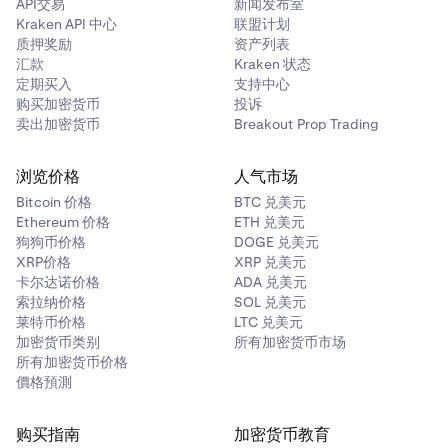
API交易
新闻发布室
Kraken 余额 (USD)：需要完整的身份
验证
。
中，带有“NEW”徽章。轻触即可开始交易。
Kraken API 中心
联盟计划
质押奖励
资产列表
完成支付。
汇款
Kraken 状态
您的评估账户已创建。它会出现在账户切换器中，并带
定期买入
支持中心
有“NEW”徽章（例如，“Prop trading - Evaluation
购买加密货币
投诉
卖出加密货币
Breakout Prop Trading
1”）。切换到该账户并开始交易。
您也可以通过点击右上角的“购买新评估”按钮，从“概览”页
浏览价格
人气市场
面购买新的评估。
Bitcoin 价格
BTC 兑美元
Ethereum 价格
ETH 兑美元
狗狗币价格
DOGE 兑美元
XRP价格
XRP 兑美元
卡尔达诺价格
ADA 兑美元
索拉纳价格
SOL 兑美元
莱特币价格
LTC 兑美元
加密货币类别
所有加密货币市场
所有加密货币价格
價格預測
购买指南
加密货币教育