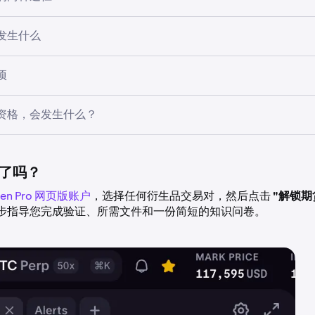
益，但无法享受与零售客户相同的投资者保护措施。
发生什么
客户
盖符合既定监管或机构标准（例如，金融机构、大型企业实体或
项
：
如果您已有账户，则需要登录并指明您是寻求当然专业客户还
需要提供某些文件来证明其符合相关标准。这些文件可能包括财
如果您是新用户，则需要先创建一个账户，然后填写专业分类
支
融市场参与者的证据，以及实体所从事的投资业务类型的证据。
资格，会发生什么？
资产衍生品：
交易加密衍生品（如期货），拓宽您的交易策略范
类为当然专业客户的非受监管投资公司，还需要完成一项定性评
知识检查：
如果您以非受监管的当然专业客户或选择性专业客户
金融工具的知识和经验。
一份问卷，以评估您是否具备交易杠杆金融工具所需的知识和经
客户，这意味着您无法在英国交易加密衍生品。如果您的状况发
请。
减少：
选择专业客户身份意味着您接受较少的监管保护，例如放
了吗？
业客户
在出现问题时向金融申诉服务机构寻求追索权。
传：
提供与您所选途径相符的证据。这可能包括财务报表、执照
en Pro 网页版账户
，选择任何衍生品交易对，然后点击
"解锁期
然专业客户资格的个人或企业，如果符合特定的资格要求，仍可
新分类：
如果您的财务状况或交易活动发生变化，您可以要求恢
易历史或投资组合规模的账户记录。
步指导您完成验证、所需文件和一份简短的知识问卷。
客户。选择性专业客户通常是个人或小型企业，能够证明在交易
还可能根据法规要求重新评估您的分类。
品或结构性产品）方面具有足够的经验、财务实力或专业背景。
格，客户必须满足以下三项标准中的至少两项，并成功完成定性
们将在审核您的文件、问卷结果和确认书后通过电子邮件通知您
有足够的知识和理解。
将相应地更新您的状态。
交易历史