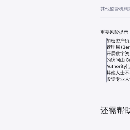
您必须等待至少
其他监管机构
我们鼓励所有
我们这里的专
度都有自己的
重要风险提示
程。
加密资产衍生品
管理局 (Be
开展数字资
的访问由 Cry
Author
其他人士不
投资专业人
还需帮