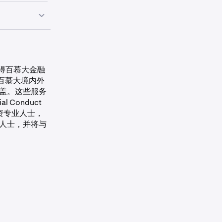
和成本。
机构和监管制
要重复此过
公司获得百慕大金融
，可在百慕大境内外
盖。这些服务
l Conduct
向投资专业人士，
人士，并将与