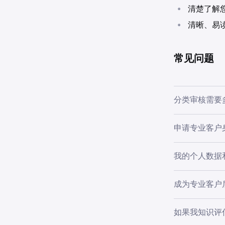
•
清楚了解
•
清晰、易
常见问题
分类审核需要
一旦提交所有
申请专业客户
清，可能会出
到一封电子邮
申请专业客户
我的个人数据
生额外费用。
是的。为分类
成为专业客户
策进行处理。
如果您的情况
如果我知识评
望被视为零售