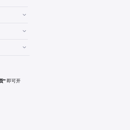
公共机构）的组
是选择性专业客
务报表、实体是
持表单
。
围。
估，以评估公司
身份申请，您将
验。
生变化，您可
弃某些投资者保
或职位证明，以
货"
即可开
申请被归类为选
复零售客户身
杠杆金融工具
评估，以证明对
。如果您符合要