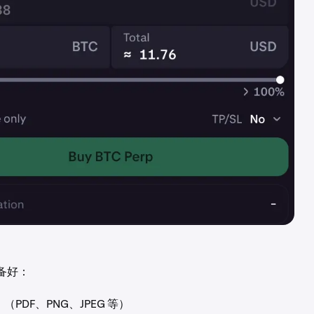
色和职责
杠杆工具的经验
（至少 1 年）
备好：
PDF、PNG、JPEG 等）