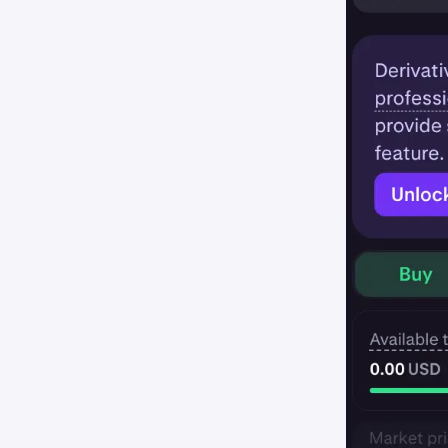
在过去 4
货、期权
£10,0
£40,0
所需文件
⚠️ 交
2. 金融投资
您持有的金
计入：现金
不计入：
所需文件
3. 相关
您在金融
所需文件