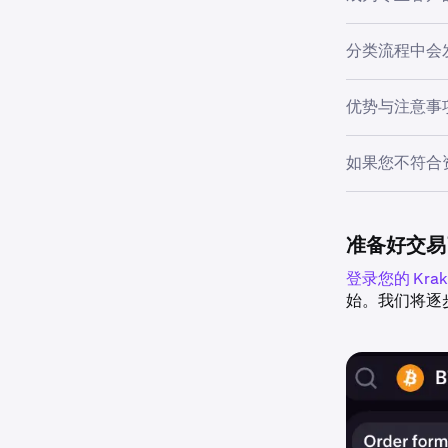
金融产品中受
分类流程中会
当然专业
1
此类别涵
优势与注意事
初步声明
1
织。实体
户分类。
受监管金
如果您不符合
•
访问加密
希望被归
适用性与
2
交易杠杆
需要完成
您仍将是零售
•
以稍后重新申
零售保护
准备好交易
选择性专
2
护，包括
文件与上
登录您的 Krak
3
•
不符合当
监控和重
及显示交
始。我们将逐
择性专业
份。我们
（如衍生
要符合资
结果：
我
4
相关风险
求，我们
1. 大量