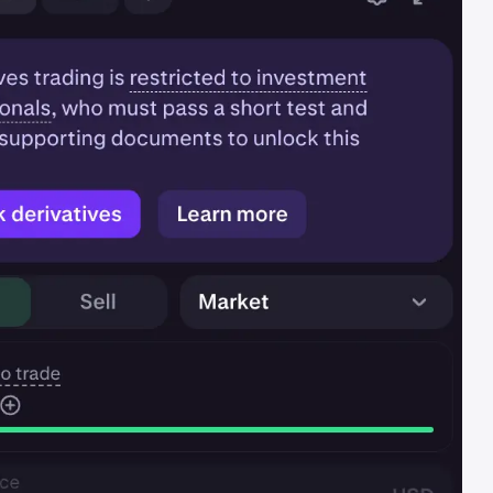
 个季度中，您每个季度至少交易了 10 次杠杆衍生品或结构性产
、差价合约），每笔交易金额为：
00+（股票或加密货币）
00+（债务、指数或商品）
：交易收据或账户对账单
易必须随着时间的推移保持一致，而不仅仅是集中在一个季度。
组合 > €500,000
融工具投资组合价值超过 €500,000。
、股票、债券、SIPP、ISA。
房地产、商品、直接加密货币。
：近期银行或投资对账单。
专业经验
领域工作至少 1 年，且该职位要求具备杠杆产品知识。
：雇主确认信，确认：