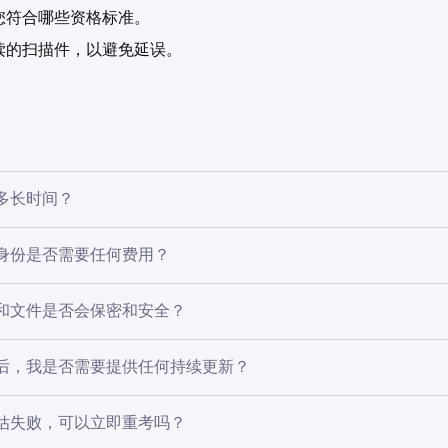
您符合哪些资格标准。
读的扫描件，以避免延误。
多长时间？
所需文件和问卷答复，大多数申请都会得到及时审核。如果需要
身份是否需要任何费用？
现延误，因此请确保您的支持材料准确完整。一旦做出最终决定
件更新。
分类无需额外费用。交易或提现的标准平台费用仍然适用，但升
和文件是否会保密和安全？
目的提交的文件（例如财务报表或交易证明）将根据严格的隐私
后，我是否需要提供任何持续更新？
发生变化——例如，您不再符合标准、您的财务状况发生重大变
估失败，可以立即重考吗？
客户而非专业客户——您需要通知我们，以便我们重新评估您的