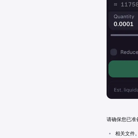
- 您的角
- 您使用
- 受雇时长
请确保您已准
•
相关文件。（