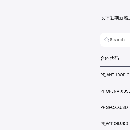
以下近期新增
合约代码
PF_1INCHUSD
合约代码
PF_2ZUSD
PF_ANTHROPI
PF_ACEUSD
PF_OPENAIXUS
PF_AEVOUSD
PF_SPCXXUSD
PF_AGLDUSD
PF_WTIOILUSD