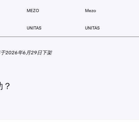
B3
B3 Base
MEZO
Mezo
D
BANANA
Banana Gun
UNITAS
UNITAS
BAND
Band Protocol
于2026年6月29日下架
BAT
Basic Attention To
BB
BounceBit
助？
BEAM
Beam
BEL
Bella Protocol
BERA
Berachain