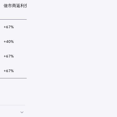
做市商返利变动
+67%
+40%
+67%
+67%