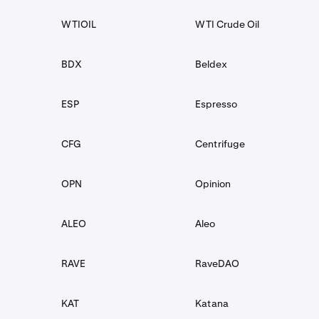
API3
API3
WTIOIL
WTI Crude Oil
ARC
AI Rig Complex
BDX
Beldex
ARKM
Arkham
ESP
Espresso
AR
Arweave
CFG
Centrifuge
ASTER
Aster
OPN
Opinion
ASTR
Astar
ALEO
Aleo
ATH
Aethir
RAVE
RaveDAO
D
拍卖
Bounce
KAT
Katana