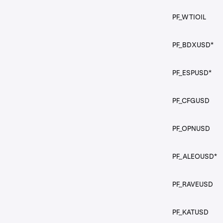
PF_API3USD
PF_WTIOIL
PF_ARCUSD
PF_BDXUSD*
PF_ARKMUSD
PF_ESPUSD*
PF_ARUSD
PF_CFGUSD
PF_ASTERUSD
PF_OPNUSD
PF_ASTRUSD
PF_ALEOUSD*
PF_ATHUSD
PF_RAVEUSD
PF_AUCTIONUS
PF_KATUSD