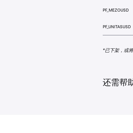
PF_B3USD
PF_MEZOUSD
PF_BANANAUS
PF_UNITASUSD
PF_BANDUSD
*已下架，或将
PF_BATUSD
PF_BBUSD
还需帮
PF_BEAMUSD
PF_BELUSD
PF_BERAUSD