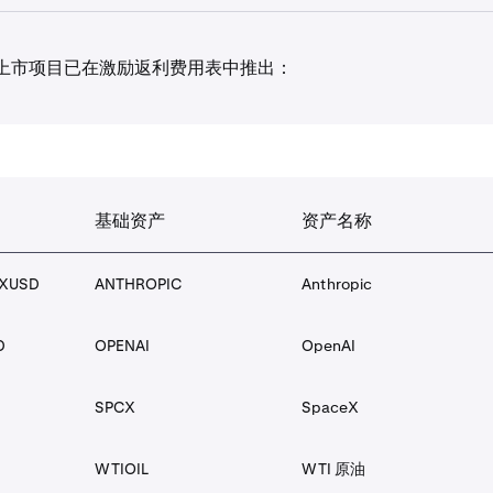
上市项目已在激励返利费用表中推出：
基础资产
资产名称
1INCH
1inch
基础资产
资产名称
2Z
DoubleZero
CXUSD
ANTHROPIC
Anthropic
ACE
Fusionist
D
OPENAI
OpenAI
AEVO
Aevo
SPCX
SpaceX
AGLD
Adventure Gold
WTIOIL
WTI 原油