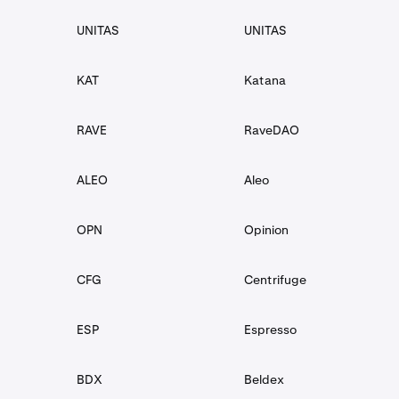
AI
无眠AI
UNITAS
UNITAS
AIXBT
aixbt by Virtuals
KAT
Katana
AKT
Akash
RAVE
RaveDAO
ALCH
Alchemist AI
ALEO
Aleo
ALICE
My Neighbor Alice
OPN
Opinion
ALT
AltLayer
CFG
Centrifuge
ANIME
Animecoin
ESP
Espresso
ANKR
Ankr
BDX
Beldex