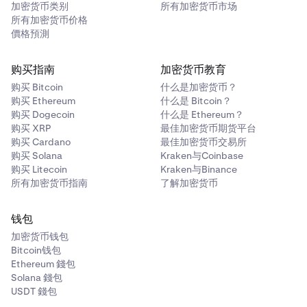
加密货币类别
所有加密货币市场
此处提供证明样本
所有加密货币价格
價格預測
如果以上市公司关联公司的身份申请，请提供一份组织结构
图，由董事签署并附上其董事识别号。
购买指南
加密货币教育
购买 Bitcoin
什么是加密货币？
购买 Ethereum
什么是 Bitcoin？
购买 Dogecoin
什么是 Ethereum？
购买 XRP
最佳加密货币期货平台
购买 Cardano
最佳加密货币交易所
购买 Solana
Kraken与Coinbase
购买 Litecoin
Kraken与Binance
所有加密货币指南
了解加密货币
钱包
加密货币钱包
Bitcoin钱包
Ethereum 錢包
Solana 錢包
USDT 錢包