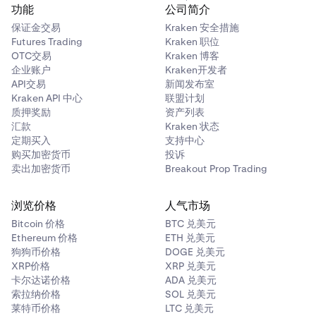
如果以关联公司的身份申请，符合大型企业测试资格的公司
拥有或“控制”至少 1000 万澳元总资产的个人或实体，
6
功能
公司简介
必须提供大型企业测试证明，并且您必须提供一份组织结构
包括由关联方持有或由该个人管理的信托下的任何金
保证金交易
Kraken 安全措施
所需支持文件：
图，由董事签署并附上其董事识别号。
额。
Futures Trading
Kraken 职位
由合格会计师签署的、在过去六个月内出具的会计师证明。
OTC交易
Kraken 博客
从事金融产品、土地权益或其他投资业务的公司；并且
7
证明样本可
在此处找到。
企业账户
Kraken开发者
为此目的，根据向公众发出的要约或邀请（其条款规定
API交易
新闻发布室
所认购资金将用于这些目的）收到（直接或间接）资金
Kraken API 中心
联盟计划
并进行投资。
质押奖励
资产列表
汇款
Kraken 状态
如果在澳大利亚设立或注册，将属于上述类别之一的外
8
定期买入
支持中心
国实体。
购买加密货币
投诉
适用于个人和公司。
9
卖出加密货币
Breakout Prop Trading
对于与实体或法人团体相关的测试，上述类别不适用于该团
浏览价格
人气市场
体的董事、高级职员、高级经理或授权代表，仅指实际的实
Bitcoin 价格
BTC 兑美元
体或法人团体。
Ethereum 价格
ETH 兑美元
狗狗币价格
DOGE 兑美元
所需支持文件：
XRP价格
XRP 兑美元
卡尔达诺价格
ADA 兑美元
请提供一份专业投资者证明副本，日期在过去 6 个月内，其
索拉纳价格
SOL 兑美元
中包含所选列出标准中至少一项的证据。
莱特币价格
LTC 兑美元