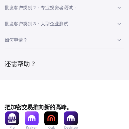
适用于企业和个人客户。
批发客户类别 2：专业投资者测试：
如果您是个人客户，则必须满足以下至少一项标准：
作为专业投资者测试，您必须满足以下至少一项标准：
批发客户类别 3：大型企业测试
您的净资产至少为 250 万澳元。
1
您必须提供证据证明该企业不是小型企业。要满足此标准：
您持有澳大利亚金融服务许可证。
1
如何申请？
您过去两个财政年度的年总收入至少为 25 万澳元。
2
上市公司及其任何关联公司。
2
当访问 Kraken Pro 时，您将看到一个提示，要求您确认您
如果该企业是或包括商品制造，则必须雇用 100 人或以
1
如果您是企业客户，且您的企业不符合以下“大型企业测试”
受 APRA 监管的机构，但以下任何一项的受托人除外
3
的客户身份。要确认您的身份并符合批发客户的资格，您将
上；否则，必须雇用 20 人或以上。
的资格，则您必须符合“受控实体”的资格。作为受控实体，
还需帮助？
（在《1993 年养老金行业（监管）法》的含义内）：
被要求提交相关文件，如上述类别所述。
我们需要评估与该企业相关的所有“控制个人”。作为受控实
养老金、经批准的存款基金、集合养老金信托或公共部
或者您必须是符合上述类别之一的公司的关联公司。
2
体，必须满足以下至少一项标准：
门养老金计划。
仅适用于企业客户。
3
通过
pro.kraken.com.
登录您的 Kraken 账户。
1
在《2001 年金融部门（数据收集）法》的含义内，属
4
于注册实体的人员或机构。
控制个人（或多名个人）的净资产至少为 250 万澳元。
在左侧菜单中点击
验证您的身份
按钮。
所需支持文件：
1
2
请提供一份由合格会计师出具的、在过去 6 个月内签发的大
以下任何一项的受托人（在《1993 年养老金行业（监
控制个人（或多名个人）过去两个财政年度的年总收入
5
2
在 Kraken Derivatives Status 弹出窗口中选择四个类别
把加密交易推向新的高峰。
3
型企业测试证明副本。
管）法》的含义内，且基金、信托或计划的净资产至少
至少为 25 万澳元。
之一。
为 1000 万澳元）：养老金（不包括 SMSF）、经批准
此处提供证明样本
的存款基金、集合养老金信托或公共部门养老金计划。
有关“受控实体”、“控制个人”以及如何定义“控制”的详细信
然后系统将提示您上传所需文件。
4
息，请
Pro
点击此处。
Kraken
Krak
Desktop