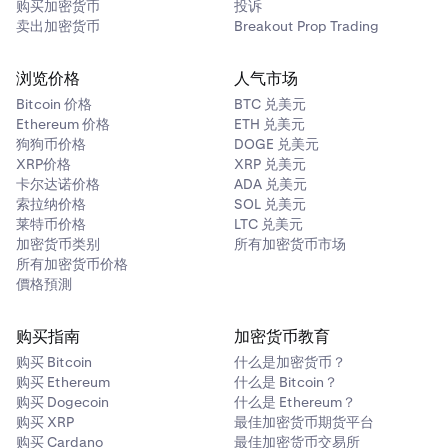
输入您要提现的金额，然后点击
审核。
3
购买加密货币
投诉
卖出加密货币
Breakout Prop Trading
输入您要提现的金额，然后点击
审核
。
4
您将看到一个包含分配详情的弹窗，然后点击
解除分
3
浏览价格
人气市场
配
。
Bitcoin 价格
BTC 兑美元
Ethereum 价格
ETH 兑美元
狗狗币价格
DOGE 兑美元
XRP价格
XRP 兑美元
卡尔达诺价格
ADA 兑美元
索拉纳价格
SOL 兑美元
莱特币价格
LTC 兑美元
加密货币类别
所有加密货币市场
所有加密货币价格
对确认页面进行最终审核。如果一切符合您的要求，点
4
对确认页面进行最终审核。如果一切符合您的要求，点
5
價格預測
击
确认。
击
确认。
最后查看交易信息，然后点击
确认
以继续提现
。
5
购买指南
加密货币教育
购买 Bitcoin
什么是加密货币？
购买 Ethereum
什么是 Bitcoin？
购买 Dogecoin
什么是 Ethereum？
输入您要提现的金额，然后点击
审核。
4
购买 XRP
最佳加密货币期货平台
购买 Cardano
最佳加密货币交易所