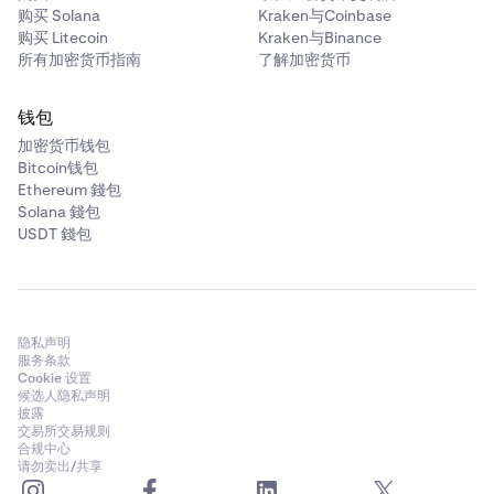
购买 Solana
Kraken与Coinbase
购买 Litecoin
Kraken与Binance
所有加密货币指南
了解加密货币
在某些情况下，您可能会被要求验证从金库提现。一个
5
6位数的代码将发送到与您的 Kraken 账户关联的电子
钱包
邮件地址，并且必须输入该代码以确认您的提现。
加密货币钱包
Bitcoin钱包
在某些情况下，您可能会被要求验证从金库提现。一个
6
Ethereum 錢包
6位数的代码将发送到与您的 Kraken 账户关联的电子
Solana 錢包
最后，审核交易信息，然后
滑动箭头
以提交您的提现。
5
在某些情况下，您可能会被要求验证从金库提现。一个
6
邮件地址，并且必须输入该代码以确认您的提现。
USDT 錢包
6位数的代码将发送到与您的 Kraken 账户关联的电子
邮件地址，并且必须输入该代码以确认您的提现。
隐私声明
服务条款
Cookie 设置
候选人隐私声明
披露
交易所交易规则
合规中心
请勿卖出/共享