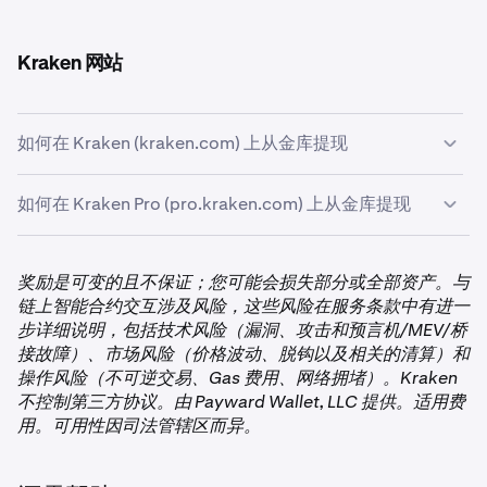
在 Kraken Pro App 上，点击页面底部的
投资组合
选项
1
卡。然后点击
赚币
卡片以查看您的分配。
Kraken 网站
如何在 Kraken (kraken.com) 上从金库提现
如何在 Kraken Pro (pro.kraken.com) 上从金库提现
首先，点击屏幕左侧的
赚币
选项卡。
1
首先，点击屏幕左侧的
投资组合
选项卡，然后进入
赚
1
奖励是可变的且不保证；您可能会损失部分或全部资产。与
币
页面。
链上智能合约交互涉及风险，这些风险在服务条款中有进一
步详细说明，包括技术风险（漏洞、攻击和预言机/MEV/桥
接故障）、市场风险（价格波动、脱钩以及相关的清算）和
操作风险（不可逆交易、Gas 费用、网络拥堵）。Kraken
不控制第三方协议。由 Payward Wallet, LLC 提供。适用费
在您的投资组合页面，您将看到您的
已分配
资产。
点击
2
用。可用性因司法管辖区而异。
USDC
以查看您参与的金库。