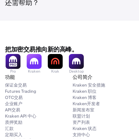
还需帮助？
进入赚币页面后，点击
已分配
部分下的
USDC
。
2
在赚币页面上，您将看到您参与的金库。点击您要提现
2
点击您要提现的
DeFi 赚币
部分下的
USDC 金库
。然
的金库。
2
后，点击
解除分配。
点击您要提现的金库右侧的
三个点
。然后点击
解除分
3
或者，点击右侧的紫色
解除分配
按钮，然后选择您要
配。
提现的金库。
把加密交易推向新的高峰。
您将看到您当前参与的金库。对于您要提现的金库，点
3
击
3个点
，然后点击
解除分配。
Pro
Kraken
Krak
Desktop
功能
公司简介
保证金交易
Kraken 安全措施
Futures Trading
Kraken 职位
OTC交易
Kraken 博客
企业账户
Kraken开发者
API交易
新闻发布室
Kraken API 中心
联盟计划
输入您要解除分配的金额，然后点击
紫色箭头。
4
质押奖励
资产列表
汇款
Kraken 状态
定期买入
支持中心