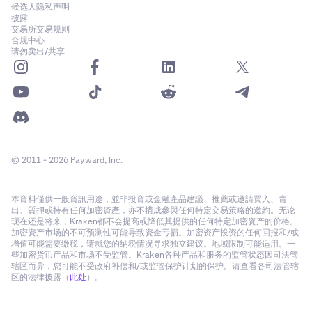
候选人隐私声明
披露
交易所交易规则
合规中心
请勿卖出/共享
© 2011 - 2026 Payward, Inc.
本資料僅供一般資訊用途，並非投資或金融產品建議、推薦或邀請買入、賣
出、質押或持有任何加密資產，亦不構成參與任何特定交易策略的邀約。无论
现在还是将来，Kraken都不会提高或降低其提供的任何特定加密资产的价格。
加密资产市场的不可预测性可能导致资金亏损。加密资产投资的任何回报和/或
增值可能需要缴税，请就您的纳税情况寻求独立建议。地域限制可能适用。一
些加密货币产品和市场不受监管。Kraken各种产品和服务的监管状态因司法管
辖区而异，您可能不受政府补偿和/或监管保护计划的保护。请查看各司法管辖
区的法律披露（
此处
）。