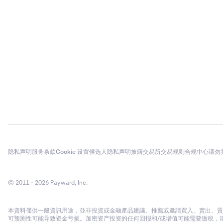
隐私声明
服务条款
Cookie 设置
候选人隐私声明
披露
交易所交易规则
合规中心
请勿
© 2011 - 2026 Payward, Inc.
本資料僅供一般資訊用途，並非投資或金融產品建議、推薦或邀請買入、賣出、質
可预测性可能导致资金亏损。加密资产投资的任何回报和/或增值可能需要缴税，请