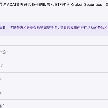
ACATS 将符合条件的股票和 ETF 转入 Kraken Securities
日期、奖励等级和最高金额等完整详情，请参阅应用内推广活动的条款和
什么？
件的美国用户的限时激励活动，通过 ACATS 将符合条件的股票/
S？
Securities 即可获得奖励。欲了解更多信息，请参阅此推广活动的条
代表自动客户账户转账服务。它是一个电子系统，可自动化并标准化
？
票或 ETF 持有量）从一家经纪商到另一家经纪商的快速转账。
所有条件的美国居民，不包括纽约州和缅因州：
？
aken 上完成全面验证并获批交易股票
条件？
Kraken Securities 账户