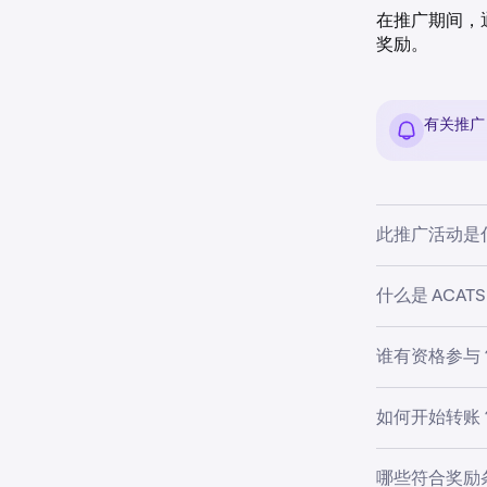
在推广期间，通过 
奖励。
有关推广
此推广活动是
一项针对符合条
什么是 ACAT
Kraken 
ACATS 
谁有资格参与
是其现金、股
仅限符合以下
如何开始转账
已在 Kr
Kraken App：
哪些符合奖励
拥有已获批的 