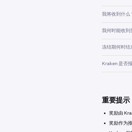
打开 Krake
已选择加
只有通过 AC
我将收到什么
点击左上
在推广期间未
您的奖励基于推
点击
优惠
您将根据符合条
ACATS 转
我何时能收到
转账结算时确
点击股票
转账可以单独
奖励将在推广
点击
立即
它们将减少您的
冻结期何时结
易，但在解除
它们就不会完
点击
开始
在冻结期结束
Kraken 是否
Kraken Pro 
于用于计算奖
是的，对于符合
打开 Krake
的发送经纪商收
点击导航
要获得报销：
点击
推广
重要提示
在推广期间
点击股票
奖励由 K
向 Kra
点击
立即
奖励作为
批准的报销将存
点击
开始