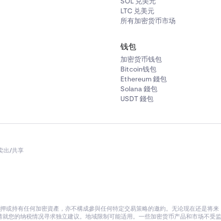
SOL 兑美元
LTC 兑美元
所有加密货币市场
钱包
加密货币钱包
Bitcoin钱包
Ethereum 錢包
Solana 錢包
USDT 錢包
卖出/共享
押或持有任何加密資產，亦不構成參與任何特定交易策略的邀約。无论现在还是将来，K
就您的纳税情况寻求独立建议。地域限制可能适用。一些加密货币产品和市场不受监管