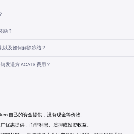
n App
入全额支付股票借贷（并在推广期间保持加入状态）
ATS 转账的现金、股票和 ETF 符合条件。加密货币和其他资产
？
角的个人资料图片
从 Kraken 发起过出站 ACATS 转账
广期结束时的净合格存款 (NED) — 即 ACATS 转入的总价值
件的 ACATS 转账总价值获得 USDG 奖励。您转账资产的价值在每
出或提款。您的 NED 必须达到条款和条件中规定的最低门槛才能符
奖励？
定。无需手动申领 — 奖励将自动存入。
转账奖励
进行，也可以合并以达到最低要求。如果您在推广期间进行出站
期结束后 14 天存入并处于冻结状态（详情请参阅条款和条件）
注册
 NED，从而减少计算奖励的价值，但只要您的 NED 保持在或
束以及如何解除冻结？
冻结之前不可提现。
全取消您的资格。
转账
并按照步骤操作
时（详情请参阅条款和条件），如果您的符合条件的股票净转入
报销发送方 ACATS 费用？
App：
励的初始价值，您的奖励将符合提现条件。
条款和条件中规定的最低价值门槛的个人转账，Kraken Securit
n Pro App
取的任何出站 ACATS 费用。
栏中的
更多
按钮
活动
完成符合条件的 ACATS 转账。
转账
奖励
raken 自己的资金提供，没有现金等价物。
ken Support 提交转账费用的证明（例如显示费用的账户对账单）
注册
推广优惠提供，而非利息、质押或投资收益。
入您的 Kraken 账户。费用报销与任何推广奖励是分开且独立
转账
并按照步骤操作