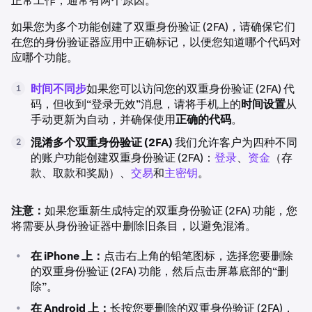
正常工作，通常有两个原因。
如果您为多个功能创建了双重身份验证 (2FA)，请确保它们
在您的身份验证器应用中正确标记，以便您知道哪个代码对
应哪个功能。
时间不同步
如果您可以访问您的双重身份验证 (2FA) 代
1
码，但收到“登录无效”消息，请将手机上的
时间设置
从
手动更新为自动，并确保使用
正确的代码
。
混淆多个双重身份验证 (2FA)
我们允许客户为四种不同
2
的账户功能创建双重身份验证 (2FA)：
登录
、
资金
（存
款、取款和奖励）、
交易
和
主密钥
。
注意：
如果您重新生成特定的双重身份验证 (2FA) 功能，您
将需要从身份验证器中删除旧条目，以避免混淆。
•
在 iPhone 上：
点击右上角的铅笔图标，选择您要删除
的双重身份验证 (2FA) 功能，然后点击屏幕底部的“删
除”。
•
在 Android 上：
长按您要删除的双重身份验证 (2FA)，