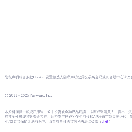
隐私声明
服务条款
Cookie 设置
候选人隐私声明
披露
交易所交易规则
合规中心
请勿
© 2011 - 2026 Payward, Inc.
本資料僅供一般資訊用途，並非投資或金融產品建議、推薦或邀請買入、賣出、質
可预测性可能导致资金亏损。加密资产投资的任何回报和/或增值可能需要缴税，请
和/或监管保护计划的保护。请查看各司法管辖区的法律披露（
此处
）。