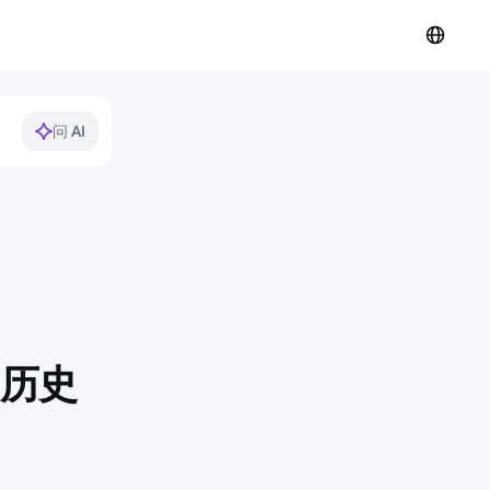
问 AI
户历史