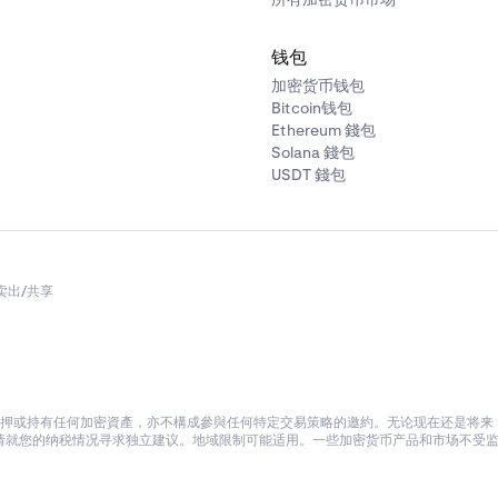
钱包
加密货币钱包
Bitcoin钱包
Ethereum 錢包
Solana 錢包
USDT 錢包
卖出/共享
押或持有任何加密資產，亦不構成參與任何特定交易策略的邀約。无论现在还是将来，K
就您的纳税情况寻求独立建议。地域限制可能适用。一些加密货币产品和市场不受监管