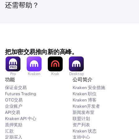
$25–30
还需帮助？
•
如何从Citibank发送境内电汇到Kraken？
通常免费（加急处理需$3–10）
存款手续费
（我们收取的费用）
$0-5
把加密交易推向新的高峰。
免费
Pro
Kraken
Krak
Desktop
功能
公司简介
快速
保证金交易
Kraken 安全措施
当日到账*
Futures Trading
Kraken 职位
OTC交易
Kraken 博客
暂不支持次日或X个工作日到账
企业账户
Kraken开发者
API交易
新闻发布室
Kraken API 中心
联盟计划
追踪参考号
质押奖励
资产列表
汇款
Kraken 状态
IMAD/OMAD
定期买入
支持中心