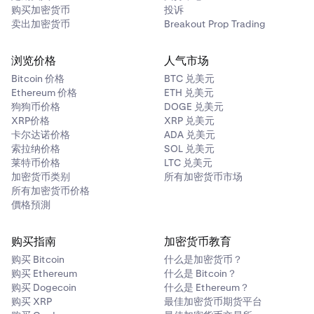
购买加密货币
投诉
15位追踪ID（TRN）
卖出加密货币
Breakout Prop Trading
浏览价格
人气市场
*这并不意味着您的资金当天一定会到账Kraken账户。充值
服务商可能需要进行额外的尽职调查，这可能导致资金结算
Bitcoin 价格
BTC 兑美元
Ethereum 价格
ETH 兑美元
延迟。
狗狗币价格
DOGE 兑美元
若充值因通过ACH而非Fedwire发送而失败，资金最多可能
XRP价格
XRP 兑美元
卡尔达诺价格
ADA 兑美元
需要10个工作日才能退回您的银行账户。
索拉纳价格
SOL 兑美元
若发现以下特征，请向银行确认您发送的是否为电汇：
莱特币价格
LTC 兑美元
加密货币类别
所有加密货币市场
所有加密货币价格
•
划转未标注为“当日到账”。
價格預測
•
划转费用不在$25至$30之间。
购买指南
加密货币教育
•
可设置定期付款或付款周期。
购买 Bitcoin
什么是加密货币？
•
银行要求发送2笔小额充值（金额低于1美元），并请您
购买 Ethereum
什么是 Bitcoin？
确认交易金额以验证账户信息。
购买 Dogecoin
什么是 Ethereum？
购买 XRP
最佳加密货币期货平台