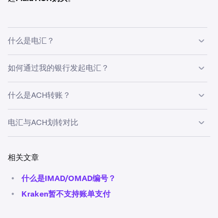
什么是电汇？
电汇由银行或第三方服务商协助完成，可在两方之间快速转
如何通过我的银行发起电汇？
账。
各银行的操作方式不尽相同，我们已针对常见银行提供了客
什么是ACH转账？
服支持文章，并将持续扩充。以下支持文章可帮助您了解如
何发起电汇。
ACH是"自动清算所"（Automated Clearing House）的缩
电汇与ACH划转对比
写，是一套由美联储创建的系统，专为账户间定期资金划转
注意：以下内容仅用于引导您找到常用银行的电汇提交页
及收付款而设计。
面。
提交电汇所需的信息，可在Kraken账户内相应的充值
在电汇与通过Plaid发起的ACH转账之间做选择时，有几项
选项下查看。
重要因素需要考量：
相关文章
•
什么是IMAD/OMAD编号？
•
如何从Bank of America发送境内电汇到Kraken？
发送成本
•
Kraken暂不支持账单支付
•
如何从Wells Fargo发送境内电汇到Kraken？
（银行收取的费用）
•
如何从Chase发送境内电汇到Kraken？