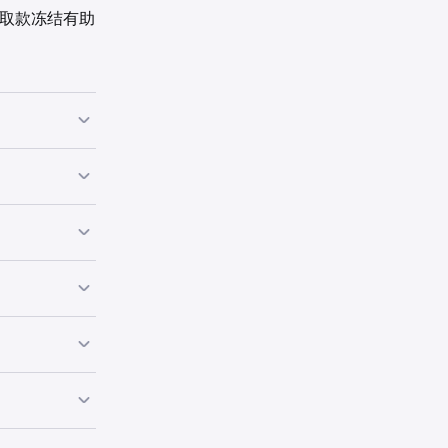
。取款冻结有助
过
数字钱包
您账户的总余
 小时冻结期内
时，每张卡或每种
 Pay钱包中添
其他卡进行过
买金额的任何
买金额的任何
。
结期间，可用的
然您的全部余
分可取出。
或PayPal购
等多项因素，
时。在密码重置