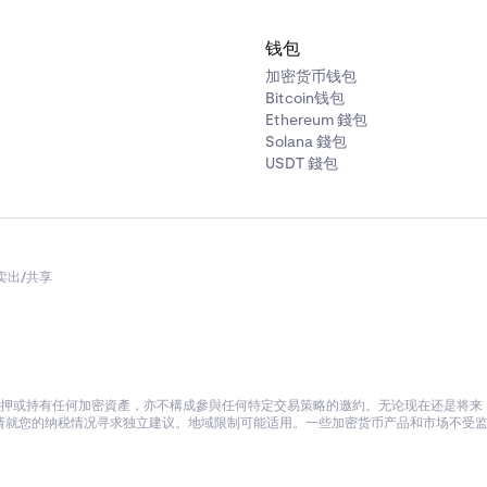
钱包
加密货币钱包
Bitcoin钱包
Ethereum 錢包
Solana 錢包
USDT 錢包
卖出/共享
押或持有任何加密資產，亦不構成參與任何特定交易策略的邀約。无论现在还是将来，K
就您的纳税情况寻求独立建议。地域限制可能适用。一些加密货币产品和市场不受监管