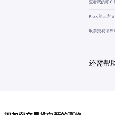
查看我的账户
后 24 小
冻结金额等同
受到影响。
定至该冻结期
如需确认账户
Krak 第三方
及相关冻结的
交易不受影响
出于安全考虑
您也可以通过
股票交易结算
的限制。
卖出股票或E
确保您已登录
1
结算（T+1
输入
“我无
2
结算完成前，
请稍等片
还需帮
3
均会产生独立