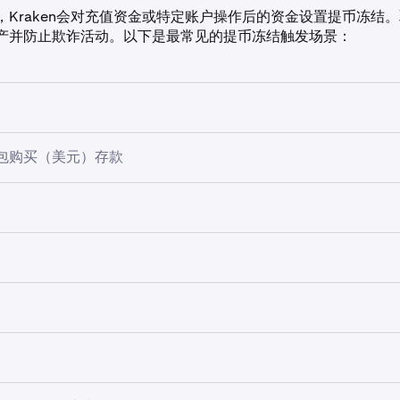
，Kraken会对充值资金或特定账户操作后的资金设置提币冻结
产并防止欺诈活动。以下是最常见的提币冻结触发场景：
可能触发72小时提币冻结，例如首次使用
借记卡或信用卡
，或通
包购买（美元）存款
Google Pay
）进行购买。取款冻结的金额即购买金额，而不是
银行的存款或者出于安全原因，也可能会触发取款冻结。在此 72
通过Apple Pay或Google Pay使用借记卡/信用卡进行购买
定货币购买，也将在接下来的 72 小时内被锁定。
购买都将触发72小时提币冻结。如果您在Apple Pay或Google
卡的首次购买将触发新一轮72小时提币冻结，即使您此前已使用
 Plaid 进行的购买
，取款将冻结七天。此冻结将适用于等同于购
 Plaid 进行的购买
，取款将冻结七天。此冻结将适用于等同于购
密货币资产。
密货币资产。取款冻结不适用于交易。
存款将会在每次购买时触发 72 小时取款冻结，而不仅仅是第一次购买
，您仍然可以在取款冻结期间进行交易。
 存款或购买时，将对该笔交易中使用的资金施加取款冻结。在此冻
的现货总余额减去当前受取款冻结影响的资金部分。这意味着虽
账户中，但在冻结期结束之前，只有与 ACH 取款冻结无关的部
，部分借记卡/信用卡、数字钱包（Apple Pay、Google Pay）
72小时提币冻结。是否触发冻结取决于账户历史记录、交易活动
都会被冻结。
密码，出于安全考虑，提取到新取款地址的取款将被冻结 24 小