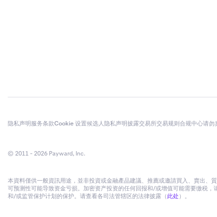
隐私声明
服务条款
Cookie 设置
候选人隐私声明
披露
交易所交易规则
合规中心
请勿
© 2011 - 2026 Payward, Inc.
本資料僅供一般資訊用途，並非投資或金融產品建議、推薦或邀請買入、賣出、質
可预测性可能导致资金亏损。加密资产投资的任何回报和/或增值可能需要缴税，请
和/或监管保护计划的保护。请查看各司法管辖区的法律披露（
此处
）。