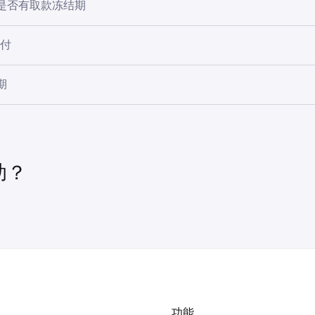
是否有取款冻结期
时内，提取到更新后的取款地址的任何取款也将被冻结。您已添加到
于购买金额，而非账户总余额。在冻结有效期内新增的现金购买
结束。
是否存在提币冻结，请在提币流程中点击提示图标，查看可用余
支付
详细信息。
，提币冻结期间仍可正常交易。
，通过Krak应用收到的第三方现金转账相关资金，也可能受到7
与聊天机器人对话进行查询：
期
TF后，对应金额将在账户中被冻结。股票及ETF交易于交易日后
 Kraken 账户。
）。周末及市场假日不计入结算时间，因此周五的卖出订单将于下
法取款。”
该金额暂时无法提币。只要可用余额高于冻结总额，即可正常提
刻，我们将向您显示您的账户是否有任何取款冻结期。
助？
冻结，若同日多次卖出，冻结金额将累计叠加，直至逐笔结算完
功能