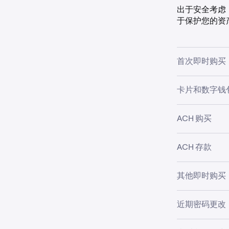
出于安全考虑
于保护您的资
首次即时购买
部分即时购买
卡片和数字钱
（
Apple Pay或
额。来自某些
为提升安全性，
ACH 购买
进行的其他法
支付方式的首次
加新卡，该新
对于
通过 ACH
对于
通过 ACH
ACH 存款
购买。
法定货币或加
法定货币或加
Paypal 
交易不受影响
进行 ACH
其他即时购买
取款金额即您
额仍然显示在
即便不是首次购买
近期密码更改
买仍可能触发
并非每笔购买
如果您更改了