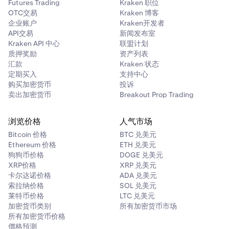
Futures Trading
Kraken 职位
OTC交易
Kraken 博客
企业账户
Kraken开发者
API交易
新闻发布室
Kraken API 中心
联盟计划
质押奖励
资产列表
汇款
Kraken 状态
定期买入
支持中心
购买加密货币
投诉
卖出加密货币
Breakout Prop Trading
浏览价格
人气市场
Bitcoin 价格
BTC 兑美元
Ethereum 价格
ETH 兑美元
狗狗币价格
DOGE 兑美元
XRP价格
XRP 兑美元
卡尔达诺价格
ADA 兑美元
索拉纳价格
SOL 兑美元
莱特币价格
LTC 兑美元
加密货币类别
所有加密货币市场
所有加密货币价格
價格預測