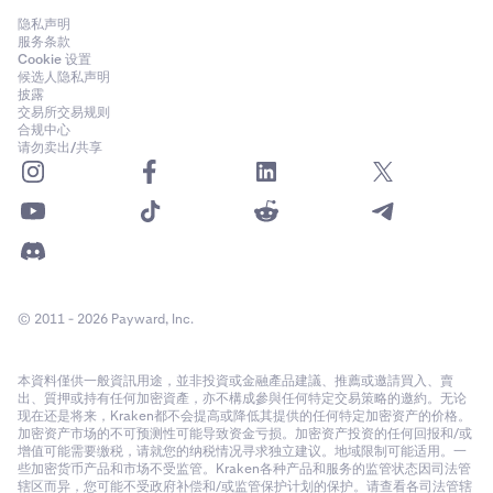
隐私声明
服务条款
Cookie 设置
候选人隐私声明
披露
交易所交易规则
合规中心
请勿卖出/共享
© 2011 - 2026 Payward, Inc.
本資料僅供一般資訊用途，並非投資或金融產品建議、推薦或邀請買入、賣
出、質押或持有任何加密資產，亦不構成參與任何特定交易策略的邀約。无论
现在还是将来，Kraken都不会提高或降低其提供的任何特定加密资产的价格。
加密资产市场的不可预测性可能导致资金亏损。加密资产投资的任何回报和/或
增值可能需要缴税，请就您的纳税情况寻求独立建议。地域限制可能适用。一
些加密货币产品和市场不受监管。Kraken各种产品和服务的监管状态因司法管
辖区而异，您可能不受政府补偿和/或监管保护计划的保护。请查看各司法管辖