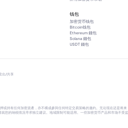
钱包
加密货币钱包
Bitcoin钱包
Ethereum 錢包
Solana 錢包
USDT 錢包
卖出/共享
押或持有任何加密資產，亦不構成參與任何特定交易策略的邀約。无论现在还是将来，K
就您的纳税情况寻求独立建议。地域限制可能适用。一些加密货币产品和市场不受监管