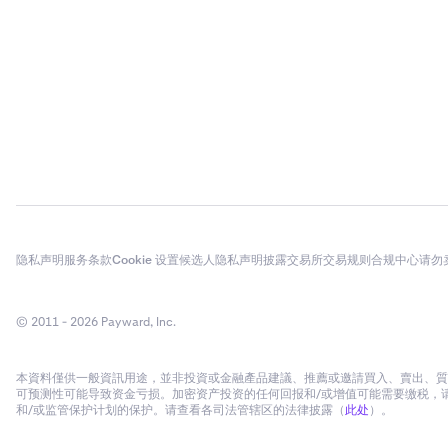
隐私声明
服务条款
Cookie 设置
候选人隐私声明
披露
交易所交易规则
合规中心
请勿
© 2011 - 2026 Payward, Inc.
本資料僅供一般資訊用途，並非投資或金融產品建議、推薦或邀請買入、賣出、質
可预测性可能导致资金亏损。加密资产投资的任何回报和/或增值可能需要缴税，请
和/或监管保护计划的保护。请查看各司法管辖区的法律披露（
此处
）。