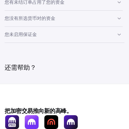
您有未结订单占用了您的资金
未结订单可能会阻止您下更多订单。
您没有所选货币对的资金
如果您在没有资金的货币对上进行现货订单交易，将导致此
您未启用保证金
解决方案：
取消未结订单（甚至是止损订单），然后重试。
错误。例如，当您的账户目前只持有CAD时，尝试下
BTC/USD订单。
您可以通过导航到
交易页面
，然后查看
未结订单小部件
来找
如果您想在保证金上建立现货头寸但未启用保证金，则可能
到您的未结订单。您可以通过点击订单右侧的“X”来取消它
会收到此错误。当市场提供保证金时，
订单表单小部件
的右
解决方案：
选择与您当前持有的货币相匹配的货币对。
们。
上角会有一个开关。
还需帮助？
解决方案
：请参阅有关
建立保证金现货头寸
、
平仓保证金现
货头寸
和
结算保证金现货头寸
的文章。
保证金交易服务的可用性受某些限制和资格标准的影响。
把加密交易推向新的高峰。