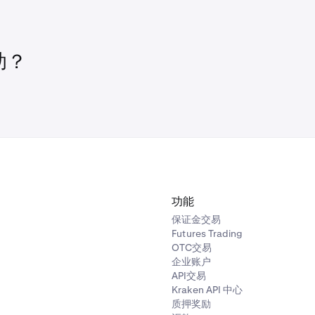
格设定为 2.10 美元，略高于区间上限。一旦价格达到 2.10 
准自定义订单有何不同？
n 账户余额资金不足。
的主要区别在于，获利或止损订单将直接与特定的即时买入交易
不利。
00 美元投资于 BTC，您可以监控该特定金额，因为它与您的获
e profit（获利）：
当价格目标高于当前价格时卖出
助？
（查看
status.kraken.com
，了解是否存在已知的系统问题）。
BTC 价格为 2 万美元时购买了一些，并预计 BTC 将达到 10 
以轻松监控和管理单笔交易的风险。
定为 10 万美元，以获利。一旦价格达到 10 万美元，您的订
e loss（止损）：
当价格目标低于当前价格时卖出
SOL 价格为 20 美元时买入，并希望损失不超过 50%。您将目
美元。如果 SOL 的价格降至 10 美元，您的订单就会执行。
功能
保证金交易
Futures Trading
OTC交易
企业账户
API交易
Kraken API 中心
质押奖励