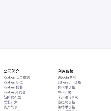
美元，您的订单就
挂钩。例如，
利或止损订单挂
万美元。您将目标
单就会执行。
标卖出价格设定
公司简介
浏览价格
Kraken 安全措施
Bitcoin 价格
Kraken 职位
Ethereum 价格
Kraken 博客
狗狗币价格
Kraken开发者
XRP价格
新闻发布室
卡尔达诺价格
联盟计划
索拉纳价格
资产列表
莱特币价格