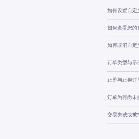
可以设置用以
如何设置自定
•
法定货币
如何查看您的
点击
+
图标
1
•
数字钱包（Ap
从列表中
2
•
如何取消自定
借记卡或
在应用中
1
输入您想
3
选择
订单
2
自定义订单的
点击
设置
4
订单类型与示
•
前往
投资
使用所提
您还将在
3
•
选择
订单
创建订单时，
在查看之
5
止盈与止损订
•
选择
Can
定义订单，您
在 Krake
订单为何尚未
•
类型的自定义
Buy the
想在下跌时
为确保以目标
交易失败或被
比当前市场
•
已达到目标价
止盈：
止
•
•
如果您的自定
止损：
止
Join th
ADA 在