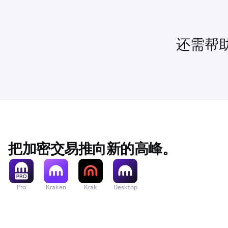
目标买入价
这些订单与标
•
Krake
会执行。
与自定义订单
•
市场条件
如果您想将 1
•
Take th
还需帮
•
系统错误
钩。
假设您在 
这样，您就可
卖出价格设
•
Stop th
假设您在 
为 10 
把加密交易推向新的高峰。
Pro
Kraken
Krak
Desktop