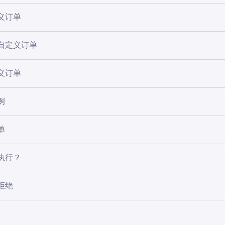
下方式付款的自定义订单：
义订单
账户余额
自定义订单
，然后点击
买入
。
ple Pay 或 Google Pay）
选择或搜索您想买入的资产。
义订单
信用卡
，前往
投资组合
标签页。
要买入的金额。
，即可查看您的订单列表。
交易费用显示在订单设置的最终确认页面上。
目标价格
按钮，切换订单类型。默认为
即时
。您可以在此处设置
例
组合
标签页。
供的默认价格。这是触发订单执行的价格。
此部分看到是否存在任何问题，例如，添加新的付款方式或需要
，找到您希望取消的订单。
系统会要求您设定目标价格，可以高于或低于当前价格。如果没
后，点击
确认
。
单
cel（取消）
自定义订单并确认操作。
将看到屏幕显示以下订单类型：
n 应用程序上买入加密货币后，您可以设置获利和止损订单。获利和
执行？
订单，与之前的购买直接挂钩。
 dip（逢低买入）
：设定一个较低的目标，当价格跌破当前价格时
买入 BTC，并预计 BTC 价格会先下跌 40% 再回升。您将目
价格或更优价格完整成交，若我们无法为您的完整订单锁定该价
拒绝
价格低 40%。一旦 BTC 价格下跌 40%，您的订单就会执行。
格，订单也可能不会执行。
盈订单以高于当前价格的指定价格卖出资产，帮助您锁定收益。
义订单失败，原因可能如下：
损订单以低于当前价格的指定价格卖出资产，帮助您控制潜在亏
e rally（迎接反弹）：
设定一个较高的目标，在价格开始上涨时买
 1 美元和 2 美元之间波动，并预计一旦超过上限，就会开始新的