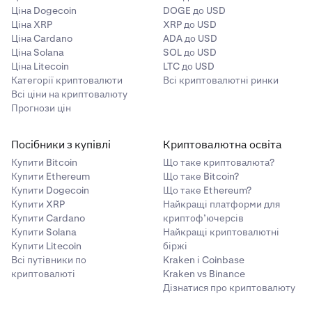
Ціна Dogecoin
DOGE до USD
Ціна XRP
XRP до USD
Ціна Cardano
ADA до USD
Ціна Solana
SOL до USD
Ціна Litecoin
LTC до USD
Категорії криптовалюти
Всі криптовалютні ринки
Всі ціни на криптовалюту
Прогнози цін
Посібники з купівлі
Криптовалютна освіта
Купити Bitcoin
Що таке криптовалюта?
Купити Ethereum
Що таке Bitcoin?
Купити Dogecoin
Що таке Ethereum?
Купити XRP
Найкращі платформи для
Купити Cardano
криптоф’ючерсів
Купити Solana
Найкращі криптовалютні
Купити Litecoin
біржі
Всі путівники по
Kraken і Coinbase
криптовалюті
Kraken vs Binance
Дізнатися про криптовалюту