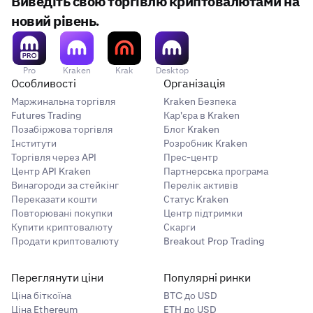
Виведіть свою торгівлю криптовалютами на
новий рівень.
Pro
Kraken
Krak
Desktop
Особливості
Організація
Маржинальна торгівля
Kraken Безпека
Futures Trading
Кар'єра в Kraken
Позабіржова торгівля
Блог Kraken
Інститути
Розробник Kraken
Торгівля через API
Прес-центр
Центр API Kraken
Партнерська програма
Винагороди за стейкінг
Перелік активів
Переказати кошти
Статус Kraken
Повторювані покупки
Центр підтримки
Купити криптовалюту
Скарги
Продати криптовалюту
Breakout Prop Trading
Переглянути ціни
Популярні ринки
Ціна біткоїна
BTC до USD
Ціна Ethereum
ETH до USD