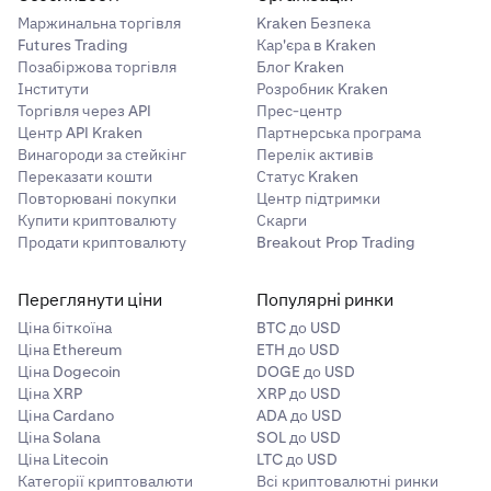
Маржинальна торгівля
Kraken Безпека
Futures Trading
Кар'єра в Kraken
Позабіржова торгівля
Блог Kraken
Інститути
Розробник Kraken
Торгівля через API
Прес-центр
Центр API Kraken
Партнерська програма
Винагороди за стейкінг
Перелік активів
Переказати кошти
Статус Kraken
Повторювані покупки
Центр підтримки
Купити криптовалюту
Скарги
Продати криптовалюту
Breakout Prop Trading
Переглянути ціни
Популярні ринки
Ціна біткоїна
BTC до USD
Ціна Ethereum
ETH до USD
Ціна Dogecoin
DOGE до USD
Ціна XRP
XRP до USD
Ціна Cardano
ADA до USD
Ціна Solana
SOL до USD
Ціна Litecoin
LTC до USD
Категорії криптовалюти
Всі криптовалютні ринки