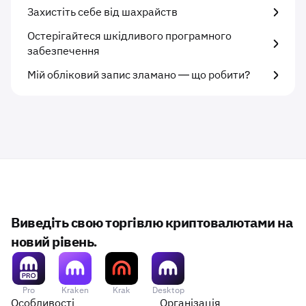
Захистіть себе від шахрайств
Остерігайтеся шкідливого програмного
забезпечення
Мій обліковий запис зламано — що робити?
Виведіть свою торгівлю криптовалютами на
новий рівень.
Pro
Kraken
Krak
Desktop
Особливості
Організація