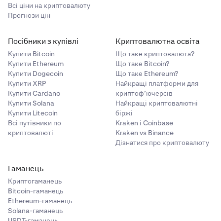
Всі ціни на криптовалюту
Прогнози цін
Посібники з купівлі
Криптовалютна освіта
Купити Bitcoin
Що таке криптовалюта?
Купити Ethereum
Що таке Bitcoin?
Купити Dogecoin
Що таке Ethereum?
Купити XRP
Найкращі платформи для
Купити Cardano
криптоф’ючерсів
Купити Solana
Найкращі криптовалютні
Купити Litecoin
біржі
Всі путівники по
Kraken і Coinbase
криптовалюті
Kraken vs Binance
Дізнатися про криптовалюту
Гаманець
Криптогаманець
Bitcoin-гаманець
Ethereum-гаманець
Solana-гаманець
USDT-гаманець