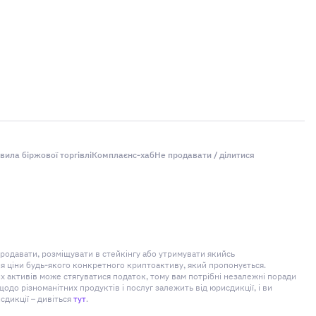
вила біржової торгівлі
Комплаєнс-хаб
Не продавати / ділитися
продавати, розміщувати в стейкінгу або утримувати якийсь
ня ціни будь-якого конкретного криптоактиву, який пропонується.
 активів може стягуватися податок, тому вам потрібні незалежні поради
о різноманітних продуктів і послуг залежить від юрисдикції, і ви
сдикції – дивіться
тут
.