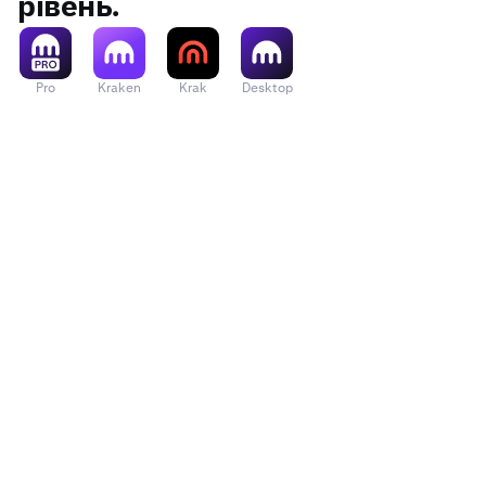
рівень.
Pro
Kraken
Krak
Desktop