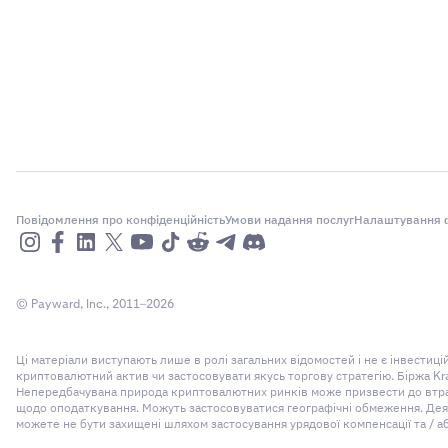
Повідомлення про конфіденційність
Умови надання послуг
Налаштування ф
© Payward, Inc., 2011–2026
Ці матеріали виступають лише в ролі загальних відомостей і не є інвести
криптовалютний актив чи застосовувати якусь торгову стратегію. Біржа Kr
Непередбачувана природа криптовалютних ринків може призвести до втрати
щодо оподаткування. Можуть застосовуватися географічні обмеження. Деякі
можете не бути захищені шляхом застосування урядової компенсації та / а