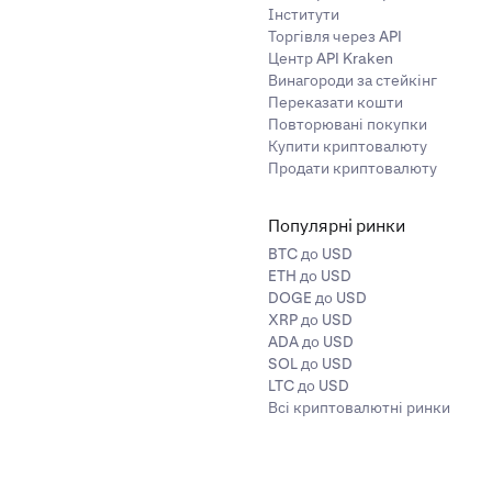
Інститути
Торгівля через API
Центр API Kraken
Винагороди за стейкінг
Переказати кошти
Повторювані покупки
Купити криптовалюту
Продати криптовалюту
Популярні ринки
BTC до USD
ETH до USD
DOGE до USD
XRP до USD
ADA до USD
SOL до USD
LTC до USD
Всі криптовалютні ринки