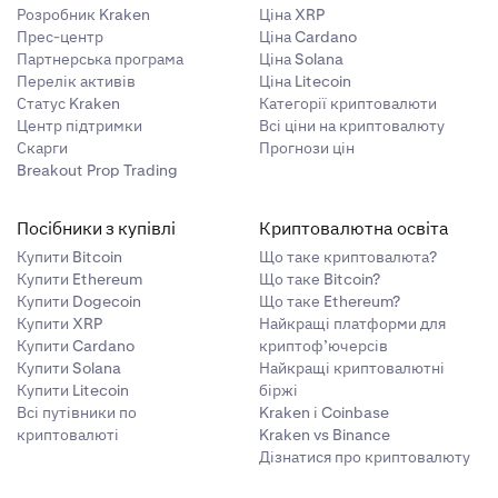
Розробник Kraken
Ціна XRP
Прес-центр
Ціна Cardano
Партнерська програма
Ціна Solana
Перелік активів
Ціна Litecoin
Статус Kraken
Категорії криптовалюти
Центр підтримки
Всі ціни на криптовалюту
Скарги
Прогнози цін
Breakout Prop Trading
Посібники з купівлі
Криптовалютна освіта
Купити Bitcoin
Що таке криптовалюта?
Купити Ethereum
Що таке Bitcoin?
Купити Dogecoin
Що таке Ethereum?
Купити XRP
Найкращі платформи для
Купити Cardano
криптоф’ючерсів
Купити Solana
Найкращі криптовалютні
Купити Litecoin
біржі
Всі путівники по
Kraken і Coinbase
криптовалюті
Kraken vs Binance
Дізнатися про криптовалюту