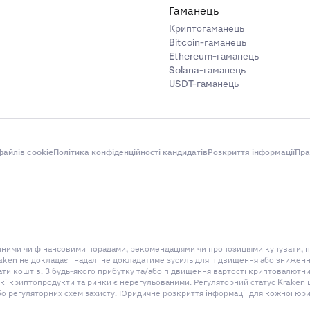
Гаманець
Криптогаманець
Bitcoin-гаманець
Ethereum-гаманець
Solana-гаманець
USDT-гаманець
айлів cookie
Політика конфіденційності кандидатів
Розкриття інформації
Пра
ційними чи фінансовими порадами, рекомендаціями чи пропозиціями купувати, 
aken не докладає і надалі не докладатиме зусиль для підвищення або знижен
 коштів. З будь-якого прибутку та/або підвищення вартості криптовалютних
 криптопродукти та ринки є нерегульованими. Регуляторний статус Kraken щод
бо регуляторних схем захисту. Юридичне розкриття інформації для кожної юри