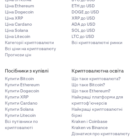
Ціна Ethereum
ETH до USD
Ціна Dogecoin
DOGE до USD
Ціна XRP
XRP до USD
Ціна Cardano
ADA до USD
Ціна Solana
SOL до USD
Ціна Litecoin
LTC до USD
Категорії криптовалюти
Всі криптовалютні ринки
Всі ціни на криптовалюту
Прогнози цін
Посібники з купівлі
Криптовалютна освіта
Купити Bitcoin
Що таке криптовалюта?
Купити Ethereum
Що таке Bitcoin?
Купити Dogecoin
Що таке Ethereum?
Купити XRP
Найкращі платформи для
Купити Cardano
криптоф’ючерсів
Купити Solana
Найкращі криптовалютні
Купити Litecoin
біржі
Всі путівники по
Kraken і Coinbase
криптовалюті
Kraken vs Binance
Дізнатися про криптовалюту