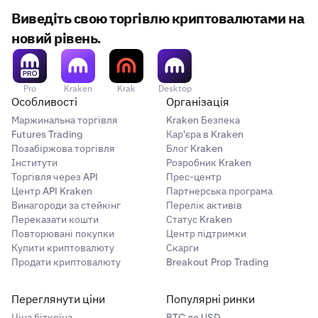
Виведіть свою торгівлю криптовалютами на
новий рівень.
Pro
Kraken
Krak
Desktop
Особливості
Організація
Маржинальна торгівля
Kraken Безпека
Futures Trading
Кар'єра в Kraken
Позабіржова торгівля
Блог Kraken
Інститути
Розробник Kraken
Торгівля через API
Прес-центр
Центр API Kraken
Партнерська програма
Винагороди за стейкінг
Перелік активів
Переказати кошти
Статус Kraken
Повторювані покупки
Центр підтримки
Купити криптовалюту
Скарги
Продати криптовалюту
Breakout Prop Trading
Переглянути ціни
Популярні ринки
Ціна біткоїна
BTC до USD