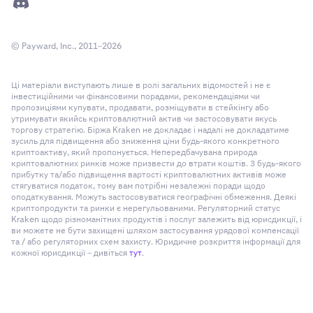
© Payward, Inc., 2011–2026
Ці матеріали виступають лише в ролі загальних відомостей і не є
інвестиційними чи фінансовими порадами, рекомендаціями чи
пропозиціями купувати, продавати, розміщувати в стейкінгу або
утримувати якийсь криптовалютний актив чи застосовувати якусь
торгову стратегію. Біржа Kraken не докладає і надалі не докладатиме
зусиль для підвищення або зниження ціни будь-якого конкретного
криптоактиву, який пропонується. Непередбачувана природа
криптовалютних ринків може призвести до втрати коштів. З будь-якого
прибутку та/або підвищення вартості криптовалютних активів може
стягуватися податок, тому вам потрібні незалежні поради щодо
оподаткування. Можуть застосовуватися географічні обмеження. Деякі
криптопродукти та ринки є нерегульованими. Регуляторний статус
Kraken щодо різноманітних продуктів і послуг залежить від юрисдикції, і
ви можете не бути захищені шляхом застосування урядової компенсації
та / або регуляторних схем захисту. Юридичне розкриття інформації для
кожної юрисдикції – дивіться
тут
.