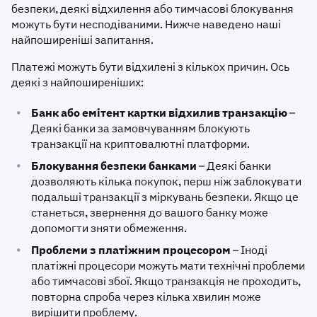
безпеки, деякі відхилення або тимчасові блокування
можуть бути несподіваними. Нижче наведено наші
найпоширеніші запитання.
Платежі можуть бути відхилені з кількох причин. Ось
деякі з найпоширеніших:
•
Банк або емітент картки відхилив транзакцію
–
Деякі банки за замовчуванням блокують
транзакції на криптовалютні платформи.
•
Блокування безпеки банками
– Деякі банки
дозволяють кілька покупок, перш ніж заблокувати
подальші транзакції з міркувань безпеки. Якщо це
станеться, звернення до вашого банку може
допомогти зняти обмеження.
•
Проблеми з платіжним процесором
– Іноді
платіжні процесори можуть мати технічні проблеми
або тимчасові збої. Якщо транзакція не проходить,
повторна спроба через кілька хвилин може
вирішити проблему.