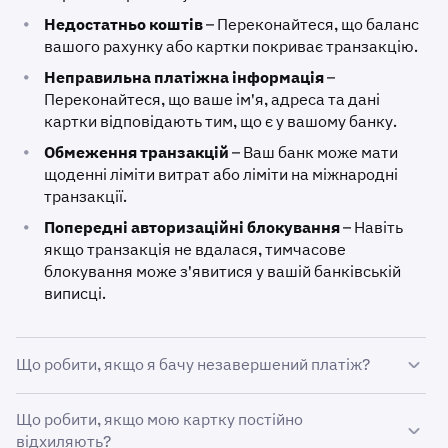
•
Недостатньо коштів
– Переконайтеся, що баланс
вашого рахунку або картки покриває транзакцію.
•
Неправильна платіжна інформація
–
Переконайтеся, що ваше ім'я, адреса та дані
картки відповідають тим, що є у вашому банку.
•
Обмеження транзакцій
– Ваш банк може мати
щоденні ліміти витрат або ліміти на міжнародні
транзакції.
•
Попередні авторизаційні блокування
– Навіть
якщо транзакція не вдалася, тимчасове
блокування може з'явитися у вашій банківській
виписці.
Що робити, якщо я бачу незавершений платіж?
Якщо транзакція не вдається, але платіж
Що робити, якщо мою картку постійно
відображається як незавершений, це попереднє
відхиляють?