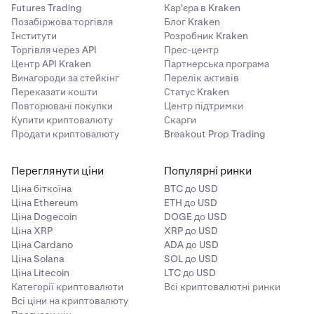
Futures Trading
Кар'єра в Kraken
Позабіржова торгівля
Блог Kraken
Інститути
Розробник Kraken
Торгівля через API
Прес-центр
Центр API Kraken
Партнерська програма
Винагороди за стейкінг
Перелік активів
Переказати кошти
Статус Kraken
Повторювані покупки
Центр підтримки
Купити криптовалюту
Скарги
Продати криптовалюту
Breakout Prop Trading
Переглянути ціни
Популярні ринки
Ціна біткоїна
BTC до USD
Ціна Ethereum
ETH до USD
Ціна Dogecoin
DOGE до USD
Ціна XRP
XRP до USD
Ціна Cardano
ADA до USD
Ціна Solana
SOL до USD
Ціна Litecoin
LTC до USD
Категорії криптовалюти
Всі криптовалютні ринки
Всі ціни на криптовалюту