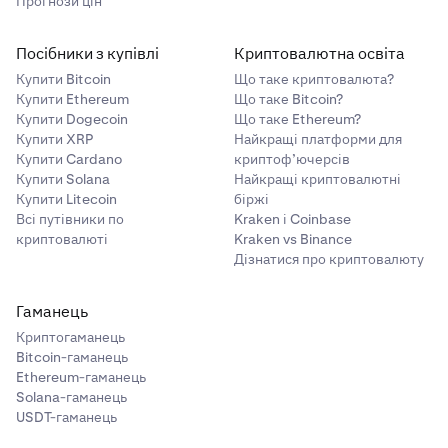
Прогнози цін
Посібники з купівлі
Криптовалютна освіта
Купити Bitcoin
Що таке криптовалюта?
Купити Ethereum
Що таке Bitcoin?
Купити Dogecoin
Що таке Ethereum?
Купити XRP
Найкращі платформи для
Купити Cardano
криптоф’ючерсів
Купити Solana
Найкращі криптовалютні
Купити Litecoin
біржі
Всі путівники по
Kraken і Coinbase
криптовалюті
Kraken vs Binance
Дізнатися про криптовалюту
Гаманець
Криптогаманець
Bitcoin-гаманець
Ethereum-гаманець
Solana-гаманець
USDT-гаманець