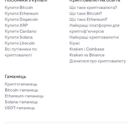
Купити Bitcoin
Що таке криптовалюта?
Купити Ethereum
Що таке Bitcoin?
Купити Dogecoin
Що таке Ethereum?
Купити XRP
Найкращі платформи для
Купити Cardano
криптоф’ючерсів
Купити Solana
Найкращі криптовалютні
Купити Litecoin
біржі
Всі путівники по
Kraken і Coinbase
криптовалюті
Kraken vs Binance
Дізнатися про криптовалюту
Гаманець
Криптогаманець
Bitcoin-гаманець
Ethereum-гаманець
Solana-гаманець
USDT-гаманець