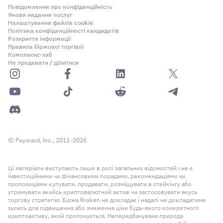
Повідомлення про конфіденційність
Умови надання послуг
Налаштування файлів cookie
Політика конфіденційності кандидатів
Розкриття інформації
Правила біржової торгівлі
Комплаєнс-хаб
Не продавати / ділитися
© Payward, Inc., 2011–2026
Ці матеріали виступають лише в ролі загальних відомостей і не є
інвестиційними чи фінансовими порадами, рекомендаціями чи
пропозиціями купувати, продавати, розміщувати в стейкінгу або
утримувати якийсь криптовалютний актив чи застосовувати якусь
торгову стратегію. Біржа Kraken не докладає і надалі не докладатиме
зусиль для підвищення або зниження ціни будь-якого конкретного
криптоактиву, який пропонується. Непередбачувана природа