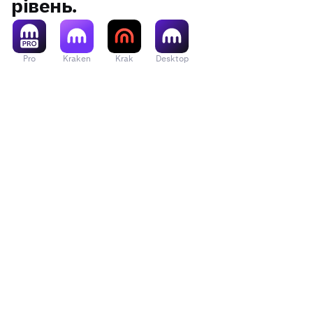
рівень.
Pro
Kraken
Krak
Desktop