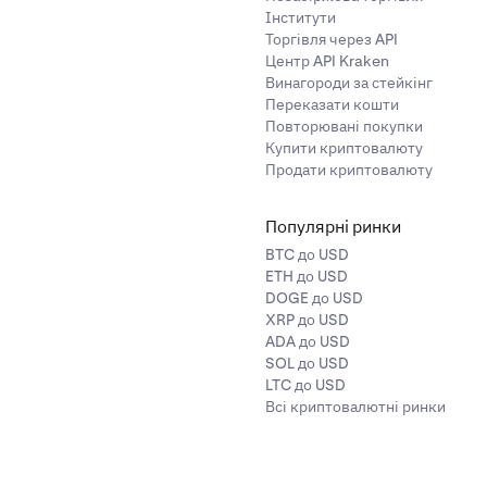
Інститути
Торгівля через API
Центр API Kraken
Винагороди за стейкінг
Переказати кошти
Повторювані покупки
Купити криптовалюту
Продати криптовалюту
Популярні ринки
BTC до USD
ETH до USD
DOGE до USD
XRP до USD
ADA до USD
SOL до USD
LTC до USD
Всі криптовалютні ринки