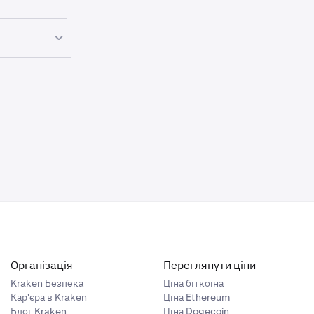
.
.
довані.
вати
свої
ліквідації
адках це може
Організація
Переглянути ціни
ринкову
Kraken Безпека
Ціна біткоїна
Кар'єра в Kraken
Ціна Ethereum
Блог Kraken
Ціна Dogecoin