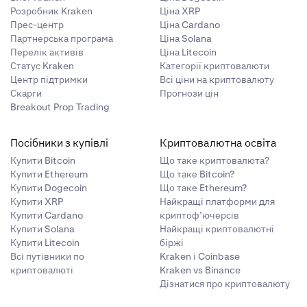
Розробник Kraken
Ціна XRP
Прес-центр
Ціна Cardano
Партнерська програма
Ціна Solana
Перелік активів
Ціна Litecoin
Статус Kraken
Категорії криптовалюти
Центр підтримки
Всі ціни на криптовалюту
Скарги
Прогнози цін
Breakout Prop Trading
Посібники з купівлі
Криптовалютна освіта
Купити Bitcoin
Що таке криптовалюта?
Купити Ethereum
Що таке Bitcoin?
Купити Dogecoin
Що таке Ethereum?
Купити XRP
Найкращі платформи для
Купити Cardano
криптоф’ючерсів
Купити Solana
Найкращі криптовалютні
Купити Litecoin
біржі
Всі путівники по
Kraken і Coinbase
криптовалюті
Kraken vs Binance
Дізнатися про криптовалюту