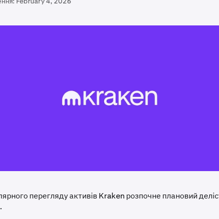
ення:
February 4, 2026
лярного перегляду активів Kraken розпочне плановий делі
.