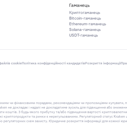
Гаманець
Криптогаманець
Bitcoin-гаманець
Ethereum-гаманець
Solana-гаманець
USDT-гаманець
айлів cookie
Політика конфіденційності кандидатів
Розкриття інформації
Пра
ційними чи фінансовими порадами, рекомендаціями чи пропозиціями купувати, 
aken не докладає і надалі не докладатиме зусиль для підвищення або знижен
 коштів. З будь-якого прибутку та/або підвищення вартості криптовалютних
 криптопродукти та ринки є нерегульованими. Регуляторний статус Kraken щод
бо регуляторних схем захисту. Юридичне розкриття інформації для кожної юри