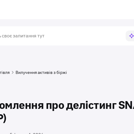
гівля
Вилучення активів з біржі
омлення про делістинг S
P)