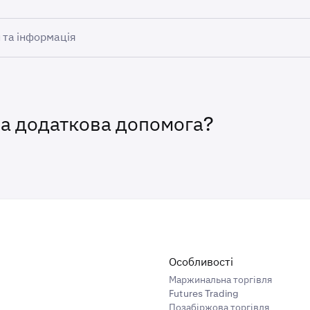
 та інформація
можливість внесення депозитів буде вимкнено о 14:00 UTC
о
: ринки будуть вимкнені о 14:00 UTC.
я
: можливість виведення коштів буде вимкнена о 14:00 UTC
на додаткова допомога?
я — 29 травня
: залишки балансів на платформі будуть лікві
і утримують SNAPX, рекомендується
вивести або конверту
и ліквідації.
а:
инки SNAPX надзвичайно обмежені або неактивні. Як наслідок, ціни 
ути значно нижчими за нещодавні референтні ціни, а в деяких вип
Особливості
и до мінімальних надходжень або їх відсутності через недостатню 
Маржинальна торгівля
сть на момент виконання
Futures Trading
Позабіржова торгівля