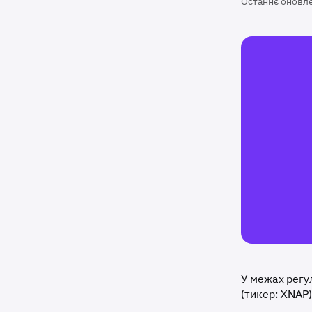
Останнє оновл
У межах регу
(тикер: XNAP)