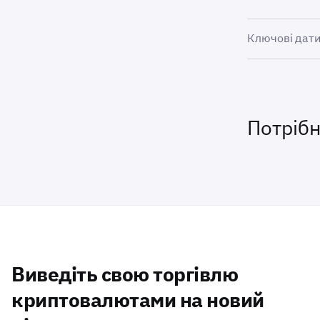
Ключові дати
•
6 лютого:
•
19 лютог
•
20 травн
Потріб
•
21 травн
Клієнтам, як
активи до дат
Примітк
Наразі р
можуть б
Виведіть свою торгівлю
призвест
ліквідні
криптовалютами на новий