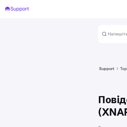
Support
Тор
Повід
(XNA