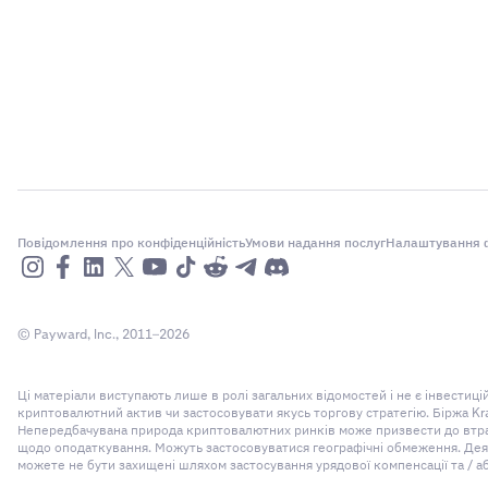
Повідомлення про конфіденційність
Умови надання послуг
Налаштування ф
© Payward, Inc., 2011–2026
Ці матеріали виступають лише в ролі загальних відомостей і не є інвести
криптовалютний актив чи застосовувати якусь торгову стратегію. Біржа Kr
Непередбачувана природа криптовалютних ринків може призвести до втрати
щодо оподаткування. Можуть застосовуватися географічні обмеження. Деякі
можете не бути захищені шляхом застосування урядової компенсації та / а