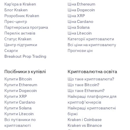
Кар'єра в Kraken
Ціна Ethereum
Блог Kraken
Ціна Dogecoin
Розробник Kraken
Ціна XRP
Прес-центр
Ціна Cardano
Партнерська програма
Ціна Solana
Перелік активів
Ціна Litecoin
Статус Kraken
Категорії криптовалюти
Центр підтримки
Всі ціни на криптовалюту
Скарги
Прогнози цін
Breakout Prop Trading
Посібники з купівлі
Криптовалютна освіта
Купити Bitcoin
Що таке криптовалюта?
Купити Ethereum
Що таке Bitcoin?
Купити Dogecoin
Що таке Ethereum?
Купити XRP
Найкращі платформи для
Купити Cardano
криптоф’ючерсів
Купити Solana
Найкращі криптовалютні
Купити Litecoin
біржі
Всі путівники по
Kraken і Coinbase
криптовалюті
Kraken vs Binance