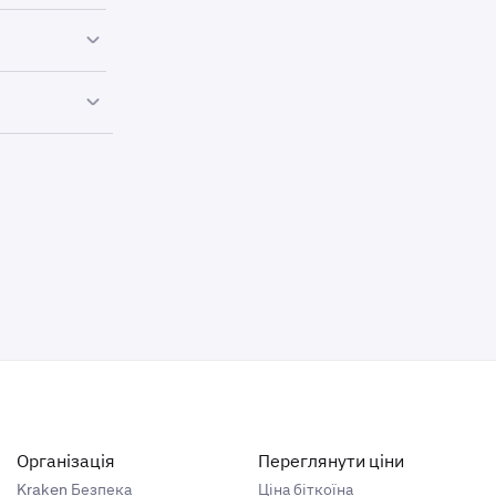
be accepted
purchase.
ccount cannot
ken Support
ve a dispute,
Організація
Переглянути ціни
Kraken Безпека
Ціна біткоїна