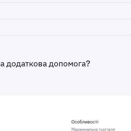
d chargeback policy is presented during checkout and must 
ing your purchase. Please review it carefully at the time of 
ation is purchased and the trading account is created, the a
and converted back to a refund.
geback with your credit card issuer instead of contacting Kra
your account being restricted from future purchases. If you ha
ut to Kraken Support first so the team can assist you.
на додаткова допомога?
Особливості
Маржинальна торгівля