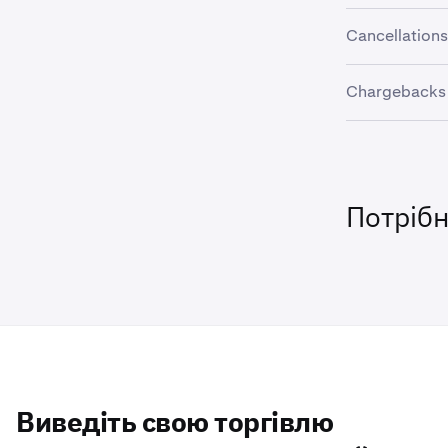
The refund an
Cancellations
before complet
Once an evalu
Chargebacks
be cancelled 
Filing a char
may result in 
please reach o
Потріб
Виведіть свою торгівлю