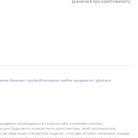
Дізнатися про криптовалюту
вила біржової торгівлі
Комплаєнс-хаб
Не продавати / ділитися
продавати, розміщувати в стейкінгу або утримувати якийсь
ня ціни будь-якого конкретного криптоактиву, який пропонується.
 активів може стягуватися податок, тому вам потрібні незалежні поради