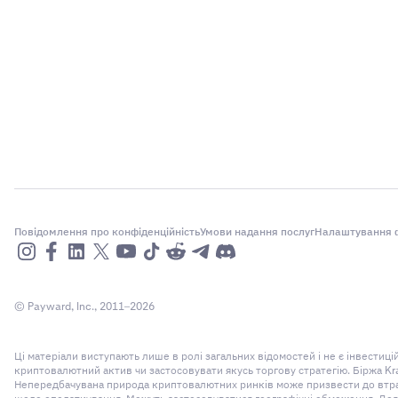
Повідомлення про конфіденційність
Умови надання послуг
Налаштування ф
© Payward, Inc., 2011–2026
Ці матеріали виступають лише в ролі загальних відомостей і не є інвести
криптовалютний актив чи застосовувати якусь торгову стратегію. Біржа Kr
Непередбачувана природа криптовалютних ринків може призвести до втрати