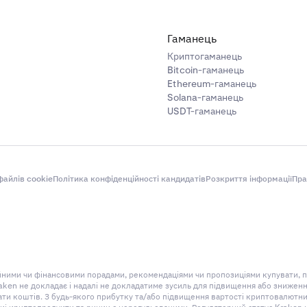
Гаманець
Криптогаманець
Bitcoin-гаманець
Ethereum-гаманець
Solana-гаманець
USDT-гаманець
айлів cookie
Політика конфіденційності кандидатів
Розкриття інформації
Пра
ційними чи фінансовими порадами, рекомендаціями чи пропозиціями купувати, 
aken не докладає і надалі не докладатиме зусиль для підвищення або знижен
 коштів. З будь-якого прибутку та/або підвищення вартості криптовалютних