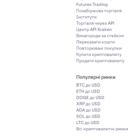
Futures Trading
Позабіржова торгівля
Інститути
Торгівля через API
Центр API Kraken
Винагороди за стейкінг
Переказати кошти
Повторювані покупки
Купити криптовалюту
Продати криптовалюту
Популярні ринки
BTC до USD
ETH до USD
DOGE до USD
XRP до USD
ADA до USD
SOL до USD
LTC до USD
Всі криптовалютні ринки