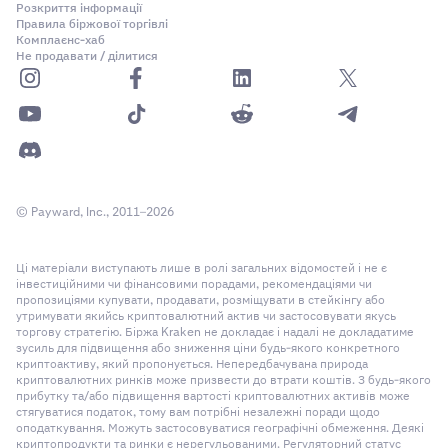
Розкриття інформації
Правила біржової торгівлі
Комплаєнс-хаб
Не продавати / ділитися
© Payward, Inc., 2011–2026
Ці матеріали виступають лише в ролі загальних відомостей і не є
інвестиційними чи фінансовими порадами, рекомендаціями чи
пропозиціями купувати, продавати, розміщувати в стейкінгу або
утримувати якийсь криптовалютний актив чи застосовувати якусь
торгову стратегію. Біржа Kraken не докладає і надалі не докладатиме
зусиль для підвищення або зниження ціни будь-якого конкретного
криптоактиву, який пропонується. Непередбачувана природа
криптовалютних ринків може призвести до втрати коштів. З будь-якого
прибутку та/або підвищення вартості криптовалютних активів може
стягуватися податок, тому вам потрібні незалежні поради щодо
оподаткування. Можуть застосовуватися географічні обмеження. Деякі
криптопродукти та ринки є нерегульованими. Регуляторний статус