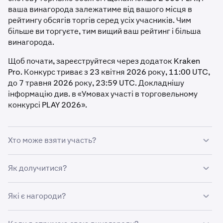
ваша винагорода залежатиме від вашого місця в
рейтингу обсягів торгів серед усіх учасників. Чим
більше ви торгуєте, тим вищий ваш рейтинг і більша
винагорода.
Щоб почати, зареєструйтеся через додаток Kraken
Pro. Конкурс триває з 23 квітня 2026 року, 11:00 UTC,
до 7 травня 2026 року, 23:59 UTC. Докладнішу
інформацію див. в «Умовах участі в торговельному
конкурсі PLAY 2026».
Хто може взяти участь?
Щоб пройти кваліфікацію, ви повинні:
Як долучитися?
Проживати в регіоні, де підтримується ця послуга
У додатку Kraken Pro:
Які є нагороди?
Мати верифікований акаунт Kraken з гарною
репутацією
Натисніть
More
Ваша винагорода визначається вашим місцем у