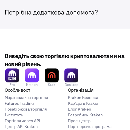
кожен
Потрібна додаткова допомога?
4–10
10 000
70 000
Виведіть свою торгівлю криптовалютами на
PLAY
новий рівень.
кожен
Pro
Kraken
Krak
Desktop
11–20
Особливості
Організація
Маржинальна торгівля
Kraken Безпека
5 000
Futures Trading
Кар'єра в Kraken
Позабіржова торгівля
Блог Kraken
50 000
Інститути
Розробник Kraken
PLAY
Торгівля через API
Прес-центр
Центр API Kraken
Партнерська програма