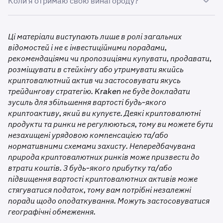
Коли я отримаю свою винагороду?
Зареєструватися в конкурсі перед початком торгів
У розділі Promotions натисніть
Promos
рейтингу обсягів торгів серед усіх відповідних умовам
учасників. Чим більше ви торгуєте, тим вищий ваш
Здійснити спотову торгівлю обсягом щонайменше 2
У розділі Competitions натисніть
See all
Винагороди зараховуються на ваш рахунок Kraken
рейтинг і більша винагорода.
000 PLAY протягом конкурсного періоду
протягом 30 днів після завершення змагання.
Натисніть
PLAY Trading Challenge
Ці матеріали виступають лише в ролі загальних
відомостей і не є інвестиційними порадами,
Натисніть
Enroll Now
рекомендаціями чи пропозиціями купувати, продавати,
1
розміщувати в стейкінгу або утримувати якийсь
Після реєстрації здійсніть спотову торгівлю обсягом
криптовалютний актив чи застосовувати якусь
40 000
щонайменше 2 000 PLAY протягом конкурсного
трейдингову стратегію. Kraken не буде докладати
періоду. Ми автоматично відстежуватимемо ваш
40 000
зусиль для збільшення вартості будь-якого
прогрес через таблицю лідерів.
криптоактиву, який ви купуєте. Деякі криптовалютні
PLAY
продукти та ринки не регулюються, тому ви можете бути
кожен
незахищені урядовою компенсацією та/або
нормативними схемами захисту. Непередбачувана
природа криптовалютних ринків може призвести до
2–3
втрати коштів. З будь-якого прибутку та/або
підвищення вартості криптовалютних активів може
20 000
стягуватися податок, тому вам потрібні незалежні
поради щодо оподаткування. Можуть застосовуватися
40 000
географічні обмеження.
PLAY