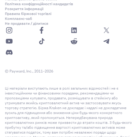
Політика конфіденційності кандидатів
Розкриття інформації
Правила біржової торгівлі
Комплаєнс-хаб
Не продавати / ділитися
© Payward, Inc., 2011–2026
Ці матеріали виступають лише в ролі загальних відомостей і не є
інвестиційними чи фінансовими порадами, рекомендаціями чи
пропозиціями купувати, продавати, розміщувати в стейкінгу або
утримувати якийсь криптовалютний актив чи застосовувати якусь
торгову стратегію. Біржа Kraken не докладає і надалі не докладатиме
зусиль для підвищення або зниження ціни будь-якого конкретного
криптоактиву, який пропонується. Непередбачувана природа
криптовалютних ринків може призвести до втрати коштів. З будь-якого
прибутку та/або підвищення вартості криптовалютних активів може
стягуватися податок, тому вам потрібні незалежні поради щодо