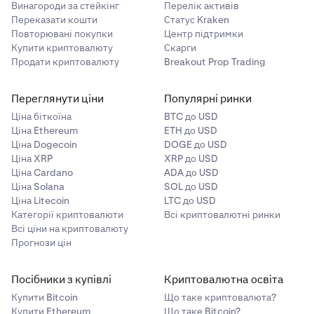
кожен
Винагороди за стейкінг
Перелік активів
Переказати кошти
Статус Kraken
Повторювані покупки
Центр підтримки
21–100
Купити криптовалюту
Скарги
Продати криптовалюту
Breakout Prop Trading
1 250
100 000
Переглянути ціни
Популярні ринки
Ціна біткоїна
BTC до USD
PLAY
Ціна Ethereum
ETH до USD
Ціна Dogecoin
DOGE до USD
кожен
Ціна XRP
XRP до USD
Ціна Cardano
ADA до USD
Ціна Solana
SOL до USD
101+
Ціна Litecoin
LTC до USD
Категорії криптовалюти
Всі криптовалютні ринки
100 000 розподіляються (змінна)
Всі ціни на криптовалюту
Прогнози цін
100 000
PLAY
Посібники з купівлі
Криптовалютна освіта
розподіляються
Купити Bitcoin
Що таке криптовалюта?
Купити Ethereum
Що таке Bitcoin?