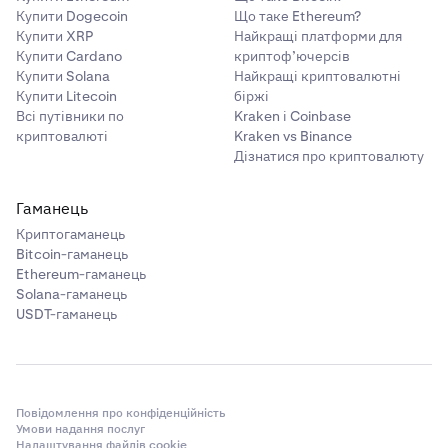
Купити Dogecoin
Що таке Ethereum?
Купити XRP
Найкращі платформи для
Купити Cardano
криптоф’ючерсів
Купити Solana
Найкращі криптовалютні
Купити Litecoin
біржі
Всі путівники по
Kraken і Coinbase
криптовалюті
Kraken vs Binance
Дізнатися про криптовалюту
Гаманець
Криптогаманець
Bitcoin-гаманець
Ethereum-гаманець
Solana-гаманець
USDT-гаманець
Повідомлення про конфіденційність
Умови надання послуг
Налаштування файлів cookie