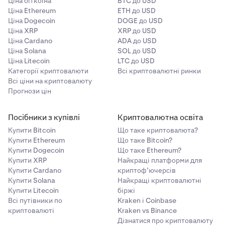
Ціна біткоїна
BTC до USD
Ціна Ethereum
ETH до USD
Ціна Dogecoin
DOGE до USD
Ціна XRP
XRP до USD
Ціна Cardano
ADA до USD
Ціна Solana
SOL до USD
Ціна Litecoin
LTC до USD
Категорії криптовалюти
Всі криптовалютні ринки
Всі ціни на криптовалюту
Прогнози цін
Посібники з купівлі
Криптовалютна освіта
Купити Bitcoin
Що таке криптовалюта?
Купити Ethereum
Що таке Bitcoin?
Купити Dogecoin
Що таке Ethereum?
Купити XRP
Найкращі платформи для
Купити Cardano
криптоф’ючерсів
Купити Solana
Найкращі криптовалютні
Купити Litecoin
біржі
Всі путівники по
Kraken і Coinbase
криптовалюті
Kraken vs Binance
Дізнатися про криптовалюту