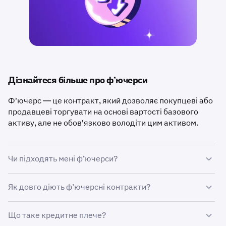
Дізнайтеся більше про ф’ючерси
Ф'ючерс — це контракт, який дозволяє покупцеві або
продавцеві торгувати на основі вартості базового
активу, але не обов'язково володіти цим активом.
Чи підходять мені ф’ючерси?
Ф'ючерси — це хороший вибір для трейдерів, які
Як довго діють ф’ючерсні контракти?
хочуть скористатися
короткостроковими
змінами цін
або
захистити себе
від негативних цінових коливань у
Ф’ючерс може мати
фіксований строк дії
, тобто він
Що таке кредитне плече?
своїх інших інвестиціях.
закінчується та розраховується у визначену дату, або