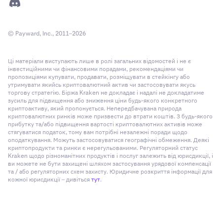
© Payward, Inc., 2011–2026
Ці матеріали виступають лише в ролі загальних відомостей і не є
інвестиційними чи фінансовими порадами, рекомендаціями чи
пропозиціями купувати, продавати, розміщувати в стейкінгу або
утримувати якийсь криптовалютний актив чи застосовувати якусь
торгову стратегію. Біржа Kraken не докладає і надалі не докладатиме
зусиль для підвищення або зниження ціни будь-якого конкретного
криптоактиву, який пропонується. Непередбачувана природа
криптовалютних ринків може призвести до втрати коштів. З будь-якого
прибутку та/або підвищення вартості криптовалютних активів може
стягуватися податок, тому вам потрібні незалежні поради щодо
оподаткування. Можуть застосовуватися географічні обмеження. Деякі
криптопродукти та ринки є нерегульованими. Регуляторний статус
Kraken щодо різноманітних продуктів і послуг залежить від юрисдикції, і
ви можете не бути захищені шляхом застосування урядової компенсації
та / або регуляторних схем захисту. Юридичне розкриття інформації для
кожної юрисдикції – дивіться
тут
.