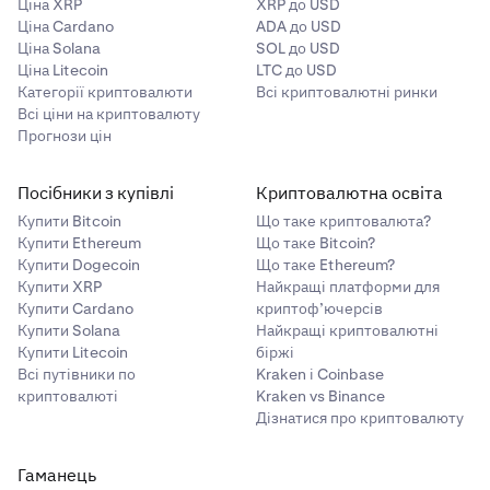
Ціна XRP
XRP до USD
Ціна Cardano
ADA до USD
Ціна Solana
SOL до USD
Ціна Litecoin
LTC до USD
Категорії криптовалюти
Всі криптовалютні ринки
Всі ціни на криптовалюту
Прогнози цін
Посібники з купівлі
Криптовалютна освіта
Купити Bitcoin
Що таке криптовалюта?
Купити Ethereum
Що таке Bitcoin?
Купити Dogecoin
Що таке Ethereum?
Купити XRP
Найкращі платформи для
Купити Cardano
криптоф’ючерсів
Купити Solana
Найкращі криптовалютні
Купити Litecoin
біржі
Всі путівники по
Kraken і Coinbase
криптовалюті
Kraken vs Binance
Дізнатися про криптовалюту
Гаманець