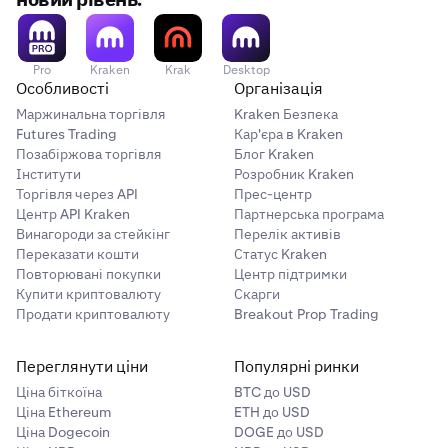
новий рівень.
рішення включають:
Введіть свою електронну адресу/ім’я користувача
Перейдіть до налаштувань безпеки.
та пароль
Вимкнення обробки Passkey для конкретного
Важливо:
Увімкніть додатковий Cross-Device Passkey. Ваші
Спеціалісти служби підтримки Kraken не мають
домену (наприклад,
Коли з’явиться запит на Passkey, натисніть
kraken.com
).
Pro
Kraken
Krak
Desktop
варіанти включають:
Особливості
Організація
контролю над функціями вашого Hardware Security
«Відновити акаунт»
a. Cloud-synced passkey, наприклад, iCloud
Пропуск або перенаправлення поточного запиту,
Key і не можуть скинути PIN-код від вашого імені.
Маржинальна торгівля
Kraken Безпека
Keychain, Password Manager.
щоб вбудований менеджер Passkey вашого
Дотримуйтесь інструкцій на екрані
Futures Trading
Кар'єра в Kraken
b. Device-based passkey, створений і збережений
браузера (або Hardware Security Key) міг відповісти.
Позабіржова торгівля
Блог Kraken
на вашому мобільному пристрої.
Інститути
Розробник Kraken
c. Hardware Security Key.
Торгівля через API
Прес-центр
Центр API Kraken
Партнерська програма
Використовуйте цей новий Passkey для входу у свій
Винагороди за стейкінг
Перелік активів
акаунт на комп’ютері.
Переказати кошти
Статус Kraken
Повторювані покупки
Центр підтримки
Купити криптовалюту
Скарги
Продати криптовалюту
Breakout Prop Trading
Переглянути ціни
Популярні ринки
Ціна біткоїна
BTC до USD
Ціна Ethereum
ETH до USD
Ціна Dogecoin
DOGE до USD