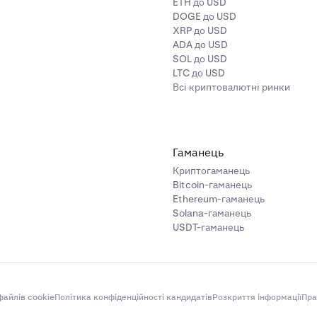
ETH до USD
DOGE до USD
XRP до USD
ADA до USD
SOL до USD
LTC до USD
Всі криптовалютні ринки
Гаманець
Криптогаманець
Bitcoin-гаманець
Ethereum-гаманець
Solana-гаманець
USDT-гаманець
айлів cookie
Політика конфіденційності кандидатів
Розкриття інформації
Пра