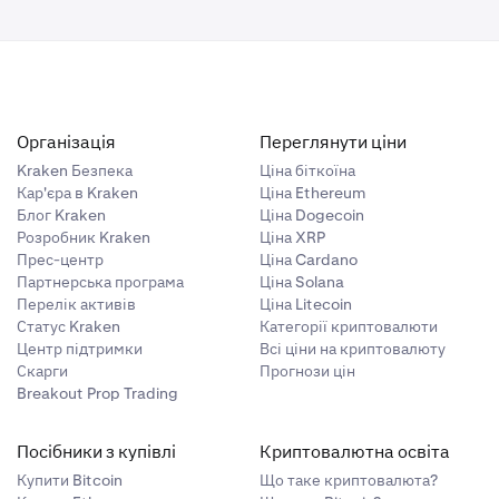
Організація
Переглянути ціни
Kraken Безпека
Ціна біткоїна
Кар'єра в Kraken
Ціна Ethereum
Блог Kraken
Ціна Dogecoin
Розробник Kraken
Ціна XRP
Прес-центр
Ціна Cardano
Партнерська програма
Ціна Solana
Перелік активів
Ціна Litecoin
Статус Kraken
Категорії криптовалюти
Центр підтримки
Всі ціни на криптовалюту
Скарги
Прогнози цін
Breakout Prop Trading
Посібники з купівлі
Криптовалютна освіта
Купити Bitcoin
Що таке криптовалюта?