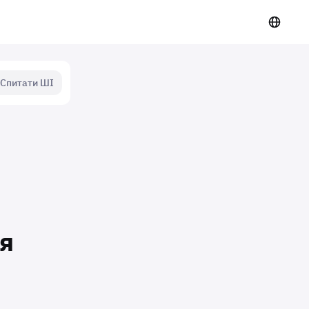
Спитати ШІ
я