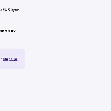
A/EUR були
пними до
іл
Міграції
,