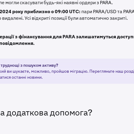
ле могли скасувати будь-які наявні ордери з PARA.
 2024 року приблизно о 09:00 UTC:
пари PARA/USD та PAR
 видалені. Усі відкриті позиції були автоматично закриті.
перації з фінансування для PARA залишатимуться досту
повідомлення.
 труднощі з пошуком активу?
кий ви шукаєте, можливо, пройшов міграцію. Перегляньте наш розд
атися останні новини.
на додаткова допомога?