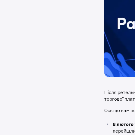
Після ретельн
торгової пла
Ось що вам по
•
8 лютого
перейшли 