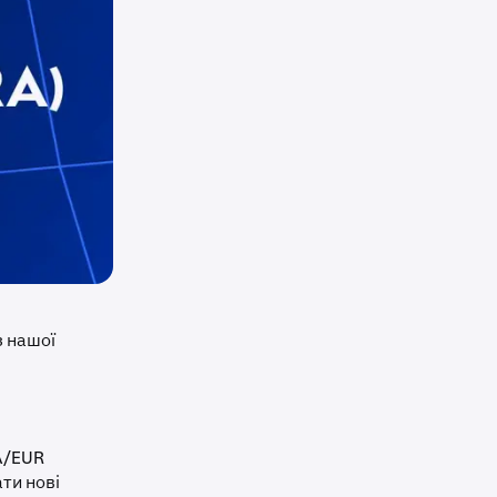
з нашої
A/EUR
ти нові