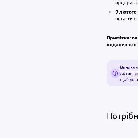
ордери, а
•
9 лютого
остаточно
Примітка: о
подальшого 
Виникли
Актив, я
щоб дізн
Потріб