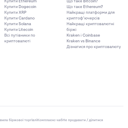
Купити Ethereum
Що таке Bitcoin?
Купити Dogecoin
Що таке Ethereum?
Купити XRP
Найкращі платформи для
Купити Cardano
криптоф’ючерсів
Купити Solana
Найкращі криптовалютні
Купити Litecoin
біржі
Всі путівники по
Kraken і Coinbase
криптовалюті
Kraken vs Binance
Дізнатися про криптовалюту
вила біржової торгівлі
Комплаєнс-хаб
Не продавати / ділитися