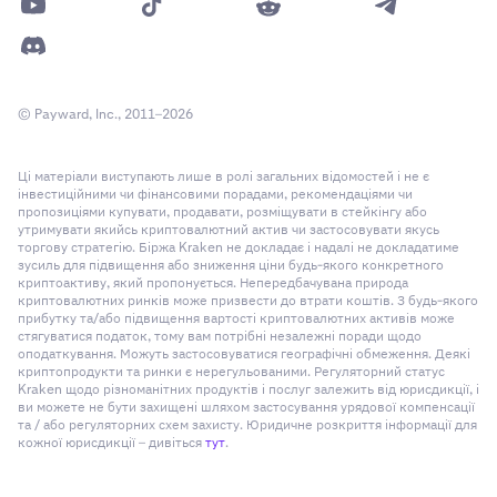
© Payward, Inc., 2011–2026
Ці матеріали виступають лише в ролі загальних відомостей і не є
інвестиційними чи фінансовими порадами, рекомендаціями чи
пропозиціями купувати, продавати, розміщувати в стейкінгу або
утримувати якийсь криптовалютний актив чи застосовувати якусь
торгову стратегію. Біржа Kraken не докладає і надалі не докладатиме
зусиль для підвищення або зниження ціни будь-якого конкретного
криптоактиву, який пропонується. Непередбачувана природа
криптовалютних ринків може призвести до втрати коштів. З будь-якого
прибутку та/або підвищення вартості криптовалютних активів може
стягуватися податок, тому вам потрібні незалежні поради щодо
оподаткування. Можуть застосовуватися географічні обмеження. Деякі
криптопродукти та ринки є нерегульованими. Регуляторний статус
Kraken щодо різноманітних продуктів і послуг залежить від юрисдикції, і
ви можете не бути захищені шляхом застосування урядової компенсації
та / або регуляторних схем захисту. Юридичне розкриття інформації для
кожної юрисдикції – дивіться
тут
.