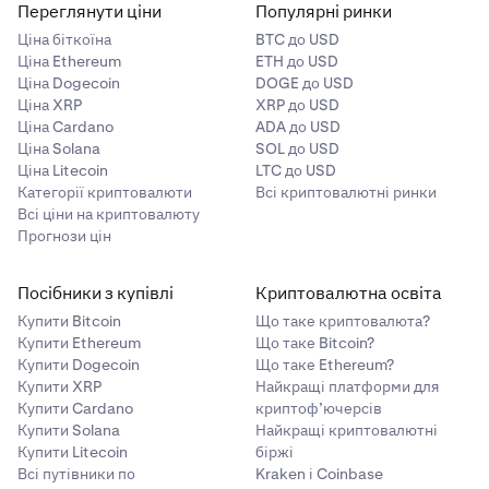
Переглянути ціни
Популярні ринки
Ціна біткоїна
BTC до USD
Ціна Ethereum
ETH до USD
Ціна Dogecoin
DOGE до USD
Ціна XRP
XRP до USD
Ціна Cardano
ADA до USD
Ціна Solana
SOL до USD
Ціна Litecoin
LTC до USD
Категорії криптовалюти
Всі криптовалютні ринки
Всі ціни на криптовалюту
Прогнози цін
Посібники з купівлі
Криптовалютна освіта
Купити Bitcoin
Що таке криптовалюта?
Купити Ethereum
Що таке Bitcoin?
Купити Dogecoin
Що таке Ethereum?
Купити XRP
Найкращі платформи для
Купити Cardano
криптоф’ючерсів
Купити Solana
Найкращі криптовалютні
Купити Litecoin
біржі
Всі путівники по
Kraken і Coinbase