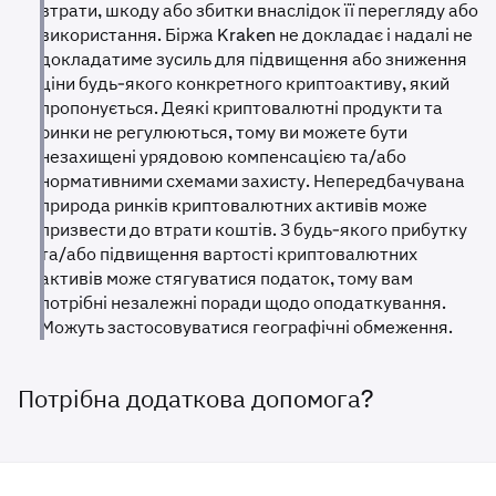
мінімальною або відсутньою.
втрати, шкоду або збитки внаслідок її перегляду або
використання. Біржа Kraken не докладає і надалі не
докладатиме зусиль для підвищення або зниження
ціни будь-якого конкретного криптоактиву, який
пропонується. Деякі криптовалютні продукти та
ринки не регулюються, тому ви можете бути
незахищені урядовою компенсацією та/або
нормативними схемами захисту. Непередбачувана
природа ринків криптовалютних активів може
призвести до втрати коштів. З будь-якого прибутку
та/або підвищення вартості криптовалютних
активів може стягуватися податок, тому вам
потрібні незалежні поради щодо оподаткування.
Можуть застосовуватися географічні обмеження.
Потрібна додаткова допомога?