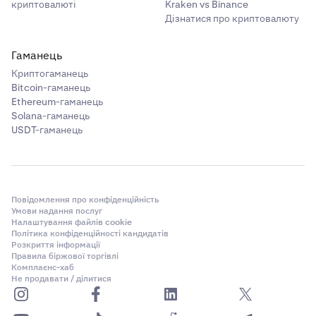
криптовалюті
Kraken vs Binance
Дізнатися про криптовалюту
Гаманець
Криптогаманець
Bitcoin-гаманець
Ethereum-гаманець
Solana-гаманець
USDT-гаманець
Повідомлення про конфіденційність
Умови надання послуг
Налаштування файлів cookie
Політика конфіденційності кандидатів
Розкриття інформації
Правила біржової торгівлі
Комплаєнс-хаб
Не продавати / ділитися