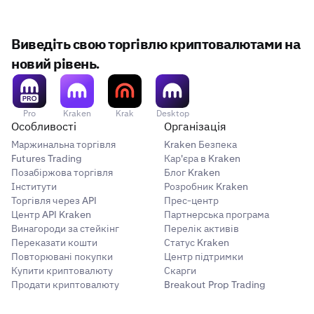
Виведіть свою торгівлю криптовалютами на
новий рівень.
Pro
Kraken
Krak
Desktop
Особливості
Організація
Маржинальна торгівля
Kraken Безпека
Futures Trading
Кар'єра в Kraken
Позабіржова торгівля
Блог Kraken
Інститути
Розробник Kraken
Торгівля через API
Прес-центр
Центр API Kraken
Партнерська програма
Винагороди за стейкінг
Перелік активів
Переказати кошти
Статус Kraken
Повторювані покупки
Центр підтримки
Купити криптовалюту
Скарги
Продати криптовалюту
Breakout Prop Trading