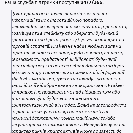
або
конвертуйте їх
в інший актив до
2 вересня 2025
наша служба підтримки доступна
24/7/365
.
рахунки в режим
лише для виведення коштів
для
року
.
XMR.
Ці матеріали призначені лише для загальної
•
інформації та не є інвестиційною порадою,
Виведення коштів:
виведення XMR
рекомендацією чи пропозицією купувати, продавати,
залишатиметься доступним після вимкнення
розміщувати в стейкінгу або зберігати будь-який
торгівлі.
криптоактив чи брати участь у будь-якій конкретній
торговій стратегії. Kraken не надає жодних заяв чи
гарантій, явних чи неявних, щодо точності, повноти,
своєчасності, придатності чи дійсності будь-якої
такої інформації та не несе відповідальності за будь-
які помилки, упущення чи затримки в цій інформації
або будь-які збитки, травми чи шкоду, що виникли
внаслідок її відображення чи використання. Kraken
не працює і не працюватиме над підвищенням або
зниженням ціни будь-якого конкретного
криптоактиву, який він надає. Деякі криптопродукти
та ринки не регулюються, і ви можете не бути
захищені державними компенсаційними та/або
регуляторними схемами захисту. Непередбачуваний
характер ринків криптоактивів може призвести до