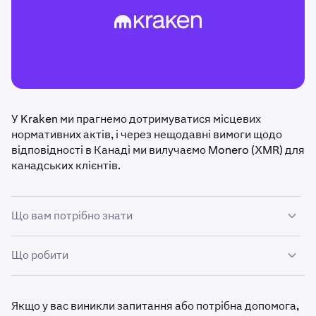
У Kraken ми прагнемо дотримуватися місцевих
нормативних актів, і через нещодавні вимоги щодо
відповідності в Канаді ми вилучаємо Monero (XMR) для
канадських клієнтів.
Що вам потрібно знати
Що робити
•
Набуває чинності негайно:
депозити XMR
призупинено для канадських клієнтів.
Якщо ви є канадським клієнтом, який володіє XMR,
•
2 вересня 2025 року:
ми вимкнемо торгівлю всіма
будь ласка,
виведіть свої XMR
на особистий гаманець
Якщо у вас виникли запитання або потрібна допомога,
парами XMR для канадських клієнтів і переведемо