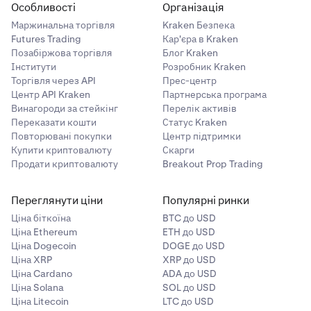
Особливості
Організація
Маржинальна торгівля
Kraken Безпека
Futures Trading
Кар'єра в Kraken
Позабіржова торгівля
Блог Kraken
Інститути
Розробник Kraken
Торгівля через API
Прес-центр
Центр API Kraken
Партнерська програма
Винагороди за стейкінг
Перелік активів
Переказати кошти
Статус Kraken
Повторювані покупки
Центр підтримки
Купити криптовалюту
Скарги
Продати криптовалюту
Breakout Prop Trading
Переглянути ціни
Популярні ринки
Ціна біткоїна
BTC до USD
Ціна Ethereum
ETH до USD
Ціна Dogecoin
DOGE до USD
Ціна XRP
XRP до USD
Ціна Cardano
ADA до USD
Ціна Solana
SOL до USD
Ціна Litecoin
LTC до USD