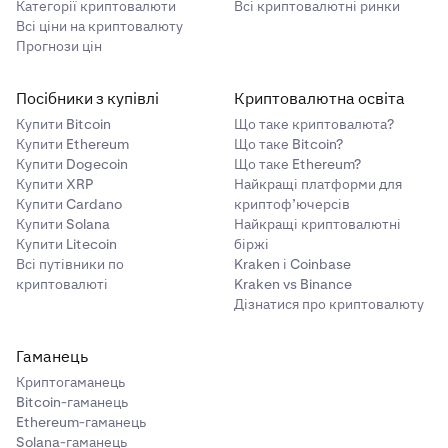
Категорії криптовалюти
Всі криптовалютні ринки
Всі ціни на криптовалюту
Прогнози цін
Посібники з купівлі
Криптовалютна освіта
Купити Bitcoin
Що таке криптовалюта?
Купити Ethereum
Що таке Bitcoin?
Купити Dogecoin
Що таке Ethereum?
Купити XRP
Найкращі платформи для
Купити Cardano
криптоф’ючерсів
Купити Solana
Найкращі криптовалютні
Купити Litecoin
біржі
Всі путівники по
Kraken і Coinbase
криптовалюті
Kraken vs Binance
Дізнатися про криптовалюту
Гаманець
Криптогаманець
Bitcoin-гаманець
Ethereum-гаманець
Solana-гаманець