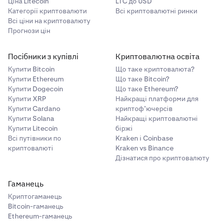
Ціна Litecoin
LTC до USD
Категорії криптовалюти
Всі криптовалютні ринки
Всі ціни на криптовалюту
Прогнози цін
Посібники з купівлі
Криптовалютна освіта
Купити Bitcoin
Що таке криптовалюта?
Купити Ethereum
Що таке Bitcoin?
Купити Dogecoin
Що таке Ethereum?
Купити XRP
Найкращі платформи для
Купити Cardano
криптоф’ючерсів
Купити Solana
Найкращі криптовалютні
Купити Litecoin
біржі
Всі путівники по
Kraken і Coinbase
криптовалюті
Kraken vs Binance
Дізнатися про криптовалюту
Гаманець
Криптогаманець
Bitcoin-гаманець
Ethereum-гаманець