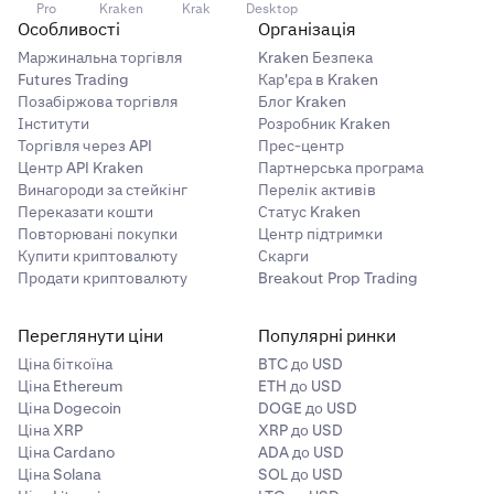
This process is automatic and happens in real time.
Pro
Kraken
Krak
Desktop
There is no warning before the breach triggers. For more
Особливості
Організація
on what happens after a breach, see
What Happens
Маржинальна торгівля
Kraken Безпека
When Your Account is Breached
.
Futures Trading
Кар'єра в Kraken
Позабіржова торгівля
Блог Kraken
Інститути
Розробник Kraken
Торгівля через API
Прес-центр
Центр API Kraken
Партнерська програма
Винагороди за стейкінг
Перелік активів
Переказати кошти
Статус Kraken
Повторювані покупки
Центр підтримки
Купити криптовалюту
Скарги
Продати криптовалюту
Breakout Prop Trading
Переглянути ціни
Популярні ринки
Ціна біткоїна
BTC до USD
Ціна Ethereum
ETH до USD
Ціна Dogecoin
DOGE до USD
Ціна XRP
XRP до USD
Ціна Cardano
ADA до USD
Ціна Solana
SOL до USD