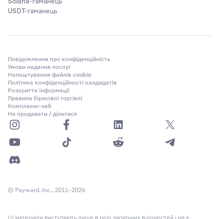
Solana-гаманець
USDT-гаманець
Повідомлення про конфіденційність
Умови надання послуг
Налаштування файлів cookie
Політика конфіденційності кандидатів
Розкриття інформації
Правила біржової торгівлі
Комплаєнс-хаб
Не продавати / ділитися
© Payward, Inc., 2011–2026
Ці матеріали виступають лише в ролі загальних відомостей і не є