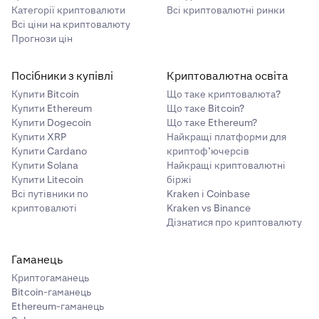
Категорії криптовалюти
Всі криптовалютні ринки
Всі ціни на криптовалюту
Прогнози цін
Посібники з купівлі
Криптовалютна освіта
Купити Bitcoin
Що таке криптовалюта?
Купити Ethereum
Що таке Bitcoin?
Купити Dogecoin
Що таке Ethereum?
Купити XRP
Найкращі платформи для
Купити Cardano
криптоф’ючерсів
Купити Solana
Найкращі криптовалютні
Купити Litecoin
біржі
Всі путівники по
Kraken і Coinbase
криптовалюті
Kraken vs Binance
Дізнатися про криптовалюту
Гаманець
Криптогаманець
Bitcoin-гаманець
Ethereum-гаманець