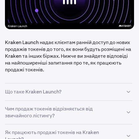
Kraken Launch надає клієнтам ранній доступ до нових
продажів токенів до того, як вони будуть розміщені на
Kraken та інших біржах. Нижче ви знайдете відповіді
на найпоширеніші запитання про те, як працюють
продажі токенів.
Що таке Kraken Launch?
Kraken Launch надає клієнтам ранній доступ до
Чим продаж токенів відрізняється від
вибраних продажів токенів до того, як ці токени
звичайного лістингу?
стануть доступними для торгівлі на відкритому ринку.
Продажі проводяться безпосередньо на Kraken за
Продаж токенів надає ранній доступ до початку
Як працюють продажі токенів на Kraken
допомогою прозорого процесу розподілу на основі
відкритої торгівлі. Замість миттєвої покупки під час