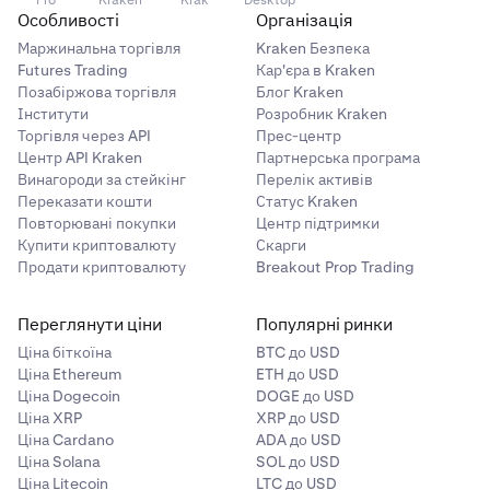
Особливості
Організація
Маржинальна торгівля
Kraken Безпека
Futures Trading
Кар'єра в Kraken
Позабіржова торгівля
Блог Kraken
Інститути
Розробник Kraken
Торгівля через API
Прес-центр
Центр API Kraken
Партнерська програма
Винагороди за стейкінг
Перелік активів
Переказати кошти
Статус Kraken
Повторювані покупки
Центр підтримки
Купити криптовалюту
Скарги
Продати криптовалюту
Breakout Prop Trading
Переглянути ціни
Популярні ринки
Ціна біткоїна
BTC до USD
Ціна Ethereum
ETH до USD
Ціна Dogecoin
DOGE до USD
Ціна XRP
XRP до USD
Ціна Cardano
ADA до USD
Ціна Solana
SOL до USD
Ціна Litecoin
LTC до USD