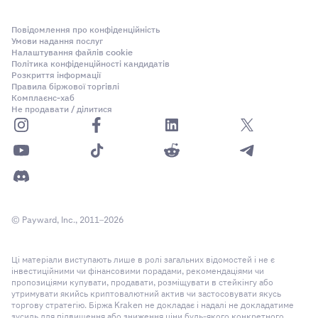
Повідомлення про конфіденційність
Умови надання послуг
Налаштування файлів cookie
Політика конфіденційності кандидатів
Розкриття інформації
Правила біржової торгівлі
Комплаєнс-хаб
Не продавати / ділитися
© Payward, Inc., 2011–2026
Ці матеріали виступають лише в ролі загальних відомостей і не є
інвестиційними чи фінансовими порадами, рекомендаціями чи
пропозиціями купувати, продавати, розміщувати в стейкінгу або
утримувати якийсь криптовалютний актив чи застосовувати якусь
торгову стратегію. Біржа Kraken не докладає і надалі не докладатиме
зусиль для підвищення або зниження ціни будь-якого конкретного