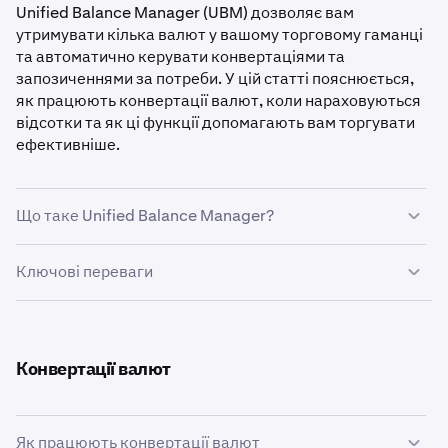
Unified Balance Manager (UBM) дозволяє вам
утримувати кілька валют у вашому торговому гаманці
та автоматично керувати конвертаціями та
запозиченнями за потреби. У цій статті пояснюється,
як працюють конвертації валют, коли нараховуються
відсотки та як ці функції допомагають вам торгувати
ефективніше.
Що таке Unified Balance Manager?
Unified Balance Manager — це централізована
Ключові переваги
система відстеження балансу Kraken, яка:
✓ Мультивалютна підтримка: утримуйте будь-який
Об’єднує всі ваші активи на спотових і ф’ючерсних
підтримуваний актив як забезпечення
ринках у єдине представлення
✓ Автоматичні конвертації: система конвертує валюти
Конвертації валют
Автоматично конвертує валюти, коли вам потрібне
за потреби
забезпечення в певній валюті
✓ Прозорі відсотки: чіткі ставки APR відображаються
заздалегідь
Безперешкодно керує маржинальним
Як працюють конвертації валют