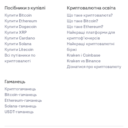
забезпечення.
Посібники з купівлі
Криптовалютна освіта
П:
Що, якщо мій непокритий збиток коливається
Купити Bitcoin
Що таке криптовалюта?
близько $30 000?
Купити Ethereum
Що таке Bitcoin?
Купити Dogecoin
Що таке Ethereum?
В:
Відсотки розраховуються щогодини на основі
Купити XRP
Найкращі платформи для
вашого непокритого збитку в цей момент. Якщо
Купити Cardano
криптоф’ючерсів
ваш збиток опускається нижче $30 000, відсотки
Купити Solana
Найкращі криптовалютні
Купити Litecoin
біржі
за цю годину не нараховуються. Якщо він
Всі путівники по
Kraken і Coinbase
піднімається вище, відсотки нараховуються лише
криптовалюті
Kraken vs Binance
на суму перевищення.
Дізнатися про криптовалюту
Гаманець
Криптогаманець
Bitcoin-гаманець
Ethereum-гаманець
Solana-гаманець
USDT-гаманець