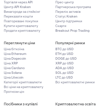
Торгівля через API
Прес-центр
Центр API Kraken
Партнерська програма
Винагороди за стейкінг
Перелік активів
Переказати кошти
Статус Kraken
Повторювані покупки
Центр підтримки
Купити криптовалюту
Скарги
Продати криптовалюту
Breakout Prop Trading
Переглянути ціни
Популярні ринки
Ціна біткоїна
BTC до USD
Ціна Ethereum
ETH до USD
Ціна Dogecoin
DOGE до USD
Ціна XRP
XRP до USD
Ціна Cardano
ADA до USD
Ціна Solana
SOL до USD
Ціна Litecoin
LTC до USD
Категорії криптовалюти
Всі криптовалютні ринки
Всі ціни на криптовалюту
Прогнози цін
Посібники з купівлі
Криптовалютна освіта