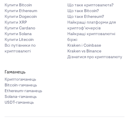
Купити Bitcoin
Що таке криптовалюта?
Купити Ethereum
Що таке Bitcoin?
Купити Dogecoin
Що таке Ethereum?
Купити XRP
Найкращі платформи для
Купити Cardano
криптоф’ючерсів
Купити Solana
Найкращі криптовалютні
Купити Litecoin
біржі
Всі путівники по
Kraken і Coinbase
криптовалюті
Kraken vs Binance
Дізнатися про криптовалюту
Гаманець
Криптогаманець
Bitcoin-гаманець
Ethereum-гаманець
Solana-гаманець
USDT-гаманець