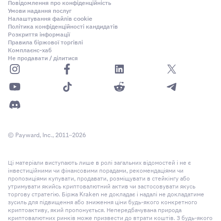
Повідомлення про конфіденційність
Умови надання послуг
Налаштування файлів cookie
Політика конфіденційності кандидатів
Розкриття інформації
Правила біржової торгівлі
Комплаєнс-хаб
Не продавати / ділитися
© Payward, Inc., 2011–2026
Ці матеріали виступають лише в ролі загальних відомостей і не є
інвестиційними чи фінансовими порадами, рекомендаціями чи
пропозиціями купувати, продавати, розміщувати в стейкінгу або
утримувати якийсь криптовалютний актив чи застосовувати якусь
торгову стратегію. Біржа Kraken не докладає і надалі не докладатиме
зусиль для підвищення або зниження ціни будь-якого конкретного
криптоактиву, який пропонується. Непередбачувана природа
криптовалютних ринків може призвести до втрати коштів. З будь-якого