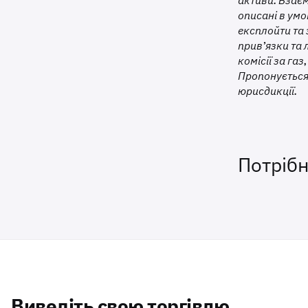
активи. Взаєм
описані в ум
експлойти та 
прив’язки та 
комісії за га
Пропонується 
юрисдикції.
Потріб
Виведіть свою торгівлю