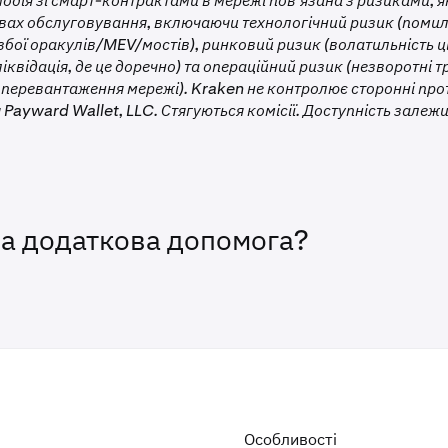
одія зі смарт-контрактами в мережі пов’язана з ризиками, я
овах обслуговування, включаючи технологічний ризик (помил
збої оракулів/MEV/мостів), ринковий ризик (волатильність ці
ліквідація, де це доречно) та операційний ризик (незворотні т
з, перевантаження мережі). Kraken не контролює сторонні про
Payward Wallet, LLC. Стягуються комісії. Доступність залежи
на додаткова допомога?
Особливості