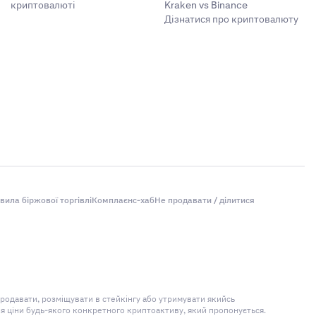
криптовалюті
Kraken vs Binance
Дізнатися про криптовалюту
вила біржової торгівлі
Комплаєнс-хаб
Не продавати / ділитися
продавати, розміщувати в стейкінгу або утримувати якийсь
ня ціни будь-якого конкретного криптоактиву, який пропонується.