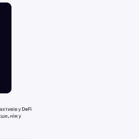
ктивів у DeFi
ше, ніж у