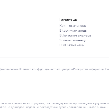
Гаманець
Криптогаманець
Bitcoin-гаманець
Ethereum-гаманець
Solana-гаманець
USDT-гаманець
айлів cookie
Політика конфіденційності кандидатів
Розкриття інформації
Пра
ційними чи фінансовими порадами, рекомендаціями чи пропозиціями купувати, 
aken не докладає і надалі не докладатиме зусиль для підвищення або знижен