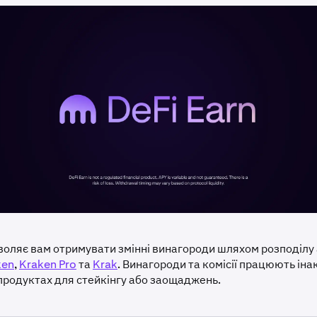
зволяє вам отримувати змінні винагороди шляхом розподілу а
ken
,
Kraken Pro
та
Krak
. Винагороди та комісії працюють інак
продуктах для стейкінгу або заощаджень.