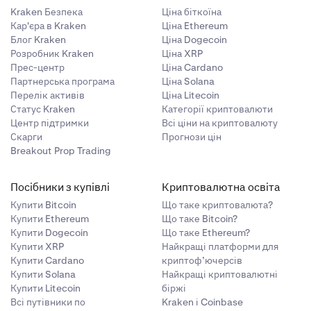
Kraken Безпека
Ціна біткоїна
Кар'єра в Kraken
Ціна Ethereum
Блог Kraken
Ціна Dogecoin
Розробник Kraken
Ціна XRP
Прес-центр
Ціна Cardano
Партнерська програма
Ціна Solana
Перелік активів
Ціна Litecoin
Статус Kraken
Категорії криптовалюти
Центр підтримки
Всі ціни на криптовалюту
Скарги
Прогнози цін
Breakout Prop Trading
Посібники з купівлі
Криптовалютна освіта
Купити Bitcoin
Що таке криптовалюта?
Купити Ethereum
Що таке Bitcoin?
Купити Dogecoin
Що таке Ethereum?
Купити XRP
Найкращі платформи для
Купити Cardano
криптоф’ючерсів
Купити Solana
Найкращі криптовалютні
Купити Litecoin
біржі
Всі путівники по
Kraken і Coinbase