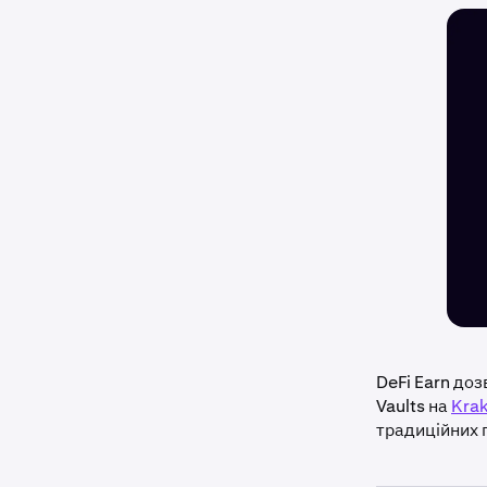
DeFi Earn до
Vaults на
Kra
традиційних 