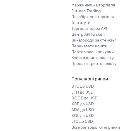
Маржинальна торгівля
Futures Trading
Позабіржова торгівля
Інститути
Торгівля через API
Центр API Kraken
Винагороди за стейкінг
Переказати кошти
Повторювані покупки
Купити криптовалюту
Продати криптовалюту
Популярні ринки
BTC до USD
ETH до USD
DOGE до USD
XRP до USD
ADA до USD
SOL до USD
LTC до USD
Всі криптовалютні ринки