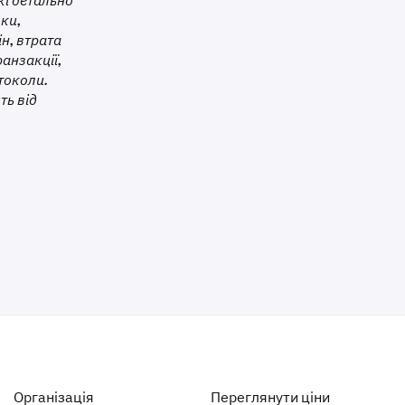
кі детально
ки,
н, втрата
ранзакції,
токоли.
ть від
Організація
Переглянути ціни