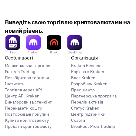
Виведіть свою торгівлю криптовалютами на
новий рівень.
Pro
Kraken
Krak
Desktop
Особливості
Організація
Маржинальна торгівля
Kraken Безпека
Futures Trading
Кар'єра в Kraken
Позабіржова торгівля
Блог Kraken
Інститути
Розробник Kraken
Торгівля через API
Прес-центр
Центр API Kraken
Партнерська програма
Винагороди за стейкінг
Перелік активів
Переказати кошти
Статус Kraken
Повторювані покупки
Центр підтримки
Купити криптовалюту
Скарги
Продати криптовалюту
Breakout Prop Trading