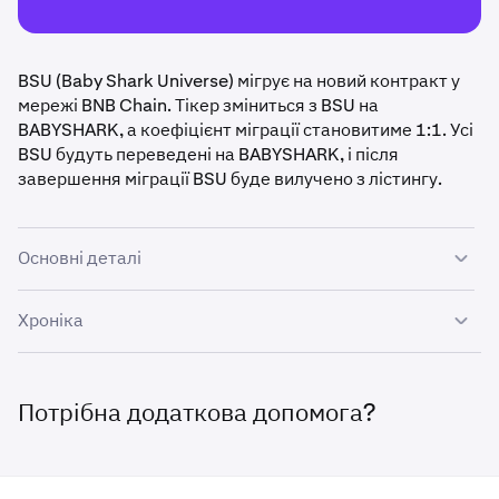
BSU (Baby Shark Universe) мігрує на новий контракт у
мережі BNB Chain. Тікер зміниться з BSU на
BABYSHARK, а коефіцієнт міграції становитиме 1:1. Усі
BSU будуть переведені на BABYSHARK, і після
завершення міграції BSU буде вилучено з лістингу.
Основні деталі
Коефіцієнт міграції: 1 BSU : 1 BABYSHARK
Хроніка
Адреса застарілого контракту:
0x1AeCab957bAD4C6e36DD29C3d3BB470c4C29
7 травня – 14 травня:
Міграцію буде виконано
768A
протягом цього часу, а торгівлю/фінансування буде
Потрібна додаткова допомога?
відновлено.
Адреса нового контракту:
0x777BF78ad4546B61607A17BF4a1977dBbeA98c
28