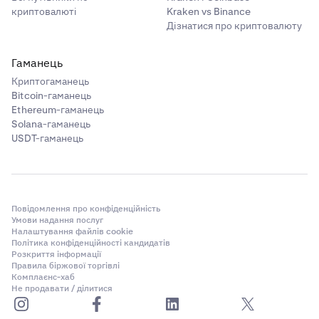
криптовалюті
Kraken vs Binance
Дізнатися про криптовалюту
Гаманець
Криптогаманець
Bitcoin-гаманець
Ethereum-гаманець
Solana-гаманець
USDT-гаманець
Повідомлення про конфіденційність
Умови надання послуг
Налаштування файлів cookie
Політика конфіденційності кандидатів
Розкриття інформації
Правила біржової торгівлі
Комплаєнс-хаб
Не продавати / ділитися