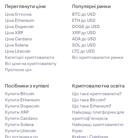
Переглянути ціни
Популярні ринки
Ціна біткоїна
BTC до USD
Ціна Ethereum
ETH до USD
Ціна Dogecoin
DOGE до USD
Ціна XRP
XRP до USD
Ціна Cardano
ADA до USD
Ціна Solana
SOL до USD
Ціна Litecoin
LTC до USD
Категорії криптовалюти
Всі криптовалютні ринки
Всі ціни на криптовалюту
Прогнози цін
Посібники з купівлі
Криптовалютна освіта
Купити Bitcoin
Що таке криптовалюта?
Купити Ethereum
Що таке Bitcoin?
Купити Dogecoin
Що таке Ethereum?
Купити XRP
Найкращі платформи для
Купити Cardano
криптоф’ючерсів
Купити Solana
Найкращі криптовалютні
Купити Litecoin
біржі
Всі путівники по
Kraken і Coinbase