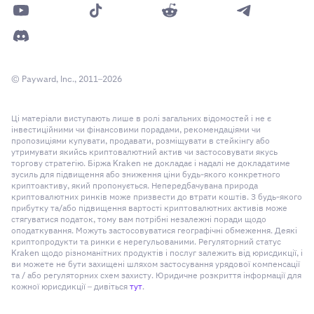
© Payward, Inc., 2011–2026
Ці матеріали виступають лише в ролі загальних відомостей і не є
інвестиційними чи фінансовими порадами, рекомендаціями чи
пропозиціями купувати, продавати, розміщувати в стейкінгу або
утримувати якийсь криптовалютний актив чи застосовувати якусь
торгову стратегію. Біржа Kraken не докладає і надалі не докладатиме
зусиль для підвищення або зниження ціни будь-якого конкретного
криптоактиву, який пропонується. Непередбачувана природа
криптовалютних ринків може призвести до втрати коштів. З будь-якого
прибутку та/або підвищення вартості криптовалютних активів може
стягуватися податок, тому вам потрібні незалежні поради щодо
оподаткування. Можуть застосовуватися географічні обмеження. Деякі
криптопродукти та ринки є нерегульованими. Регуляторний статус
Kraken щодо різноманітних продуктів і послуг залежить від юрисдикції, і
ви можете не бути захищені шляхом застосування урядової компенсації
та / або регуляторних схем захисту. Юридичне розкриття інформації для
кожної юрисдикції – дивіться
тут
.