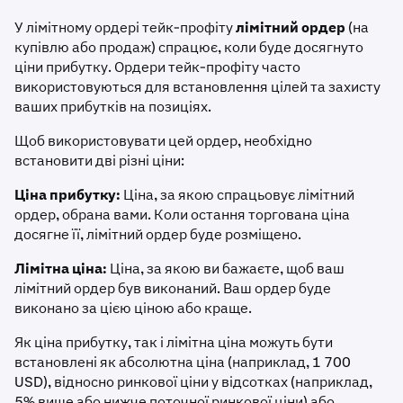
У лімітному ордері тейк-профіту
лімітний ордер
(на
купівлю або продаж) спрацює, коли буде досягнуто
ціни прибутку. Ордери тейк-профіту часто
використовуються для встановлення цілей та захисту
ваших прибутків на позиціях.
Щоб використовувати цей ордер, необхідно
встановити дві різні ціни:
Ціна прибутку:
Ціна, за якою спрацьовує лімітний
ордер, обрана вами. Коли остання торгована ціна
досягне її, лімітний ордер буде розміщено.
Лімітна ціна:
Ціна, за якою ви бажаєте, щоб ваш
лімітний ордер був виконаний. Ваш ордер буде
виконано за цією ціною або краще.
Як ціна прибутку, так і лімітна ціна можуть бути
встановлені як абсолютна ціна (наприклад, 1 700
USD), відносно ринкової ціни у відсотках (наприклад,
5% вище або нижче поточної ринкової ціни) або