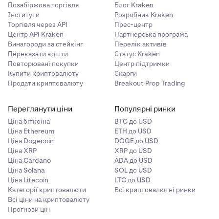
Позабіржова торгівля
Блог Kraken
Інститути
Розробник Kraken
Торгівля через API
Прес-центр
Центр API Kraken
Партнерська програма
Винагороди за стейкінг
Перелік активів
Переказати кошти
Статус Kraken
Повторювані покупки
Центр підтримки
Купити криптовалюту
Скарги
Продати криптовалюту
Breakout Prop Trading
Переглянути ціни
Популярні ринки
Ціна біткоїна
BTC до USD
Ціна Ethereum
ETH до USD
Ціна Dogecoin
DOGE до USD
Ціна XRP
XRP до USD
Ціна Cardano
ADA до USD
Ціна Solana
SOL до USD
Ціна Litecoin
LTC до USD
Категорії криптовалюти
Всі криптовалютні ринки
Всі ціни на криптовалюту
Прогнози цін