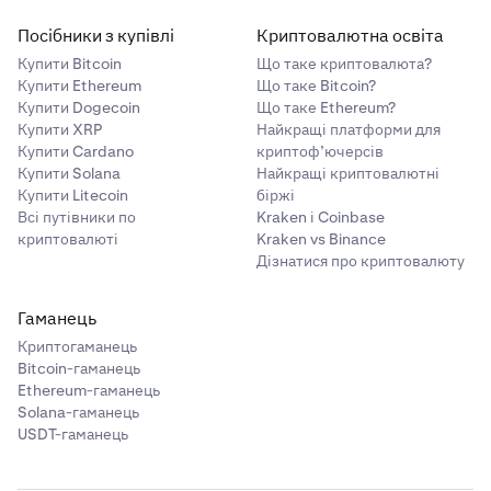
Посібники з купівлі
Криптовалютна освіта
Купити Bitcoin
Що таке криптовалюта?
Купити Ethereum
Що таке Bitcoin?
Купити Dogecoin
Що таке Ethereum?
Купити XRP
Найкращі платформи для
Купити Cardano
криптоф’ючерсів
Купити Solana
Найкращі криптовалютні
Купити Litecoin
біржі
Всі путівники по
Kraken і Coinbase
криптовалюті
Kraken vs Binance
Дізнатися про криптовалюту
Гаманець
Криптогаманець
Bitcoin-гаманець
Ethereum-гаманець
Solana-гаманець
USDT-гаманець