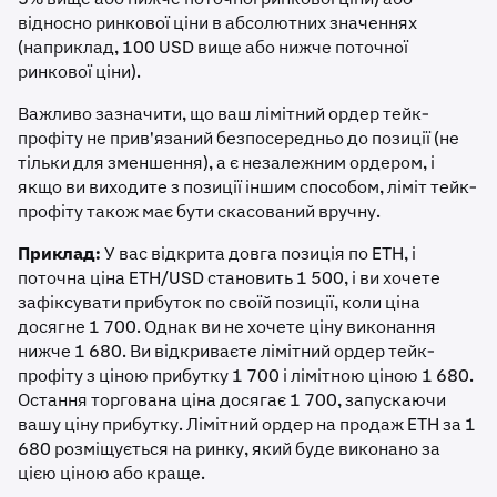
відносно ринкової ціни в абсолютних значеннях
(наприклад, 100 USD вище або нижче поточної
ринкової ціни).
Важливо зазначити, що ваш лімітний ордер тейк-
профіту не прив'язаний безпосередньо до позиції (не
тільки для зменшення), а є незалежним ордером, і
якщо ви виходите з позиції іншим способом, ліміт тейк-
профіту також має бути скасований вручну.
Приклад:
У вас відкрита довга позиція по ETH, і
поточна ціна ETH/USD становить 1 500, і ви хочете
зафіксувати прибуток по своїй позиції, коли ціна
досягне 1 700. Однак ви не хочете ціну виконання
нижче 1 680. Ви відкриваєте лімітний ордер тейк-
профіту з ціною прибутку 1 700 і лімітною ціною 1 680.
Остання торгована ціна досягає 1 700, запускаючи
вашу ціну прибутку. Лімітний ордер на продаж ETH за 1
680 розміщується на ринку, який буде виконано за
цією ціною або краще.