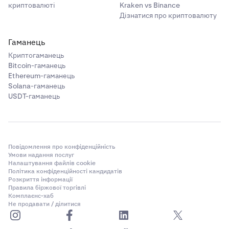
криптовалюті
Kraken vs Binance
Дізнатися про криптовалюту
Гаманець
Криптогаманець
Bitcoin-гаманець
Ethereum-гаманець
Solana-гаманець
USDT-гаманець
Повідомлення про конфіденційність
Умови надання послуг
Налаштування файлів cookie
Політика конфіденційності кандидатів
Розкриття інформації
Правила біржової торгівлі
Комплаєнс-хаб
Не продавати / ділитися