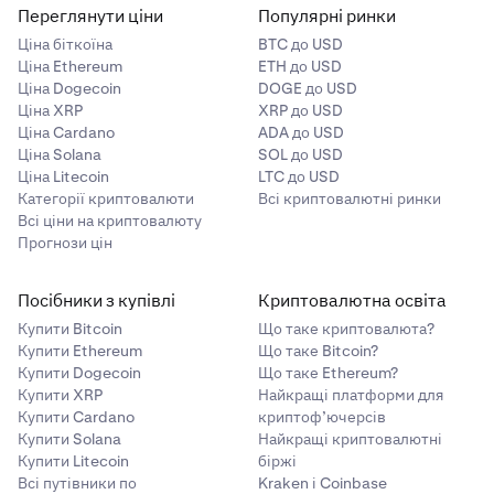
Переглянути ціни
Популярні ринки
Ціна біткоїна
BTC до USD
Ціна Ethereum
ETH до USD
Ціна Dogecoin
DOGE до USD
Ціна XRP
XRP до USD
Ціна Cardano
ADA до USD
Ціна Solana
SOL до USD
Ціна Litecoin
LTC до USD
Категорії криптовалюти
Всі криптовалютні ринки
Всі ціни на криптовалюту
Прогнози цін
Посібники з купівлі
Криптовалютна освіта
Купити Bitcoin
Що таке криптовалюта?
Купити Ethereum
Що таке Bitcoin?
Купити Dogecoin
Що таке Ethereum?
Купити XRP
Найкращі платформи для
Купити Cardano
криптоф’ючерсів
Купити Solana
Найкращі криптовалютні
Купити Litecoin
біржі
Всі путівники по
Kraken і Coinbase