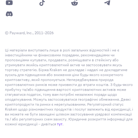
© Payward, Inc., 2011–2026
Ці матеріали виступають лише в ролі загальних відомостей і не є
інвестиційними чи фінансовими порадами, рекомендаціями чи
пропозиціями купувати, продавати, розміщувати в стейкінгу або
утримувати якийсь криптовалютний актив чи застосовувати якусь
торгову стратегію. Біржа Kraken не докладає і надалі не докладатиме
зусиль для підвищення або зниження ціни будь-якого конкретного
криптоактиву, який пропонується. Непередбачувана природа
криптовалютних ринків може призвести до втрати коштів. З будь-якого
прибутку та/або підвищення вартості криптовалютних активів може
стягуватися податок, тому вам потрібні незалежні поради щодо
оподаткування. Можуть застосовуватися географічні обмеження. Деякі
криптопродукти та ринки є нерегульованими. Регуляторний статус
Kraken щодо різноманітних продуктів і послуг залежить від юрисдикції, і
ви можете не бути захищені шляхом застосування урядової компенсації
та / або регуляторних схем захисту. Юридичне розкриття інформації для
кожної юрисдикції – дивіться
тут
.