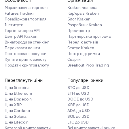
Особливості
Організація
Маржинальна торгівля
Kraken Безпека
Futures Trading
Кар'єра в Kraken
Позабіржова торгівля
Блог Kraken
Інститути
Розробник Kraken
Торгівля через API
Прес-центр
Центр API Kraken
Партнерська програма
Винагороди за стейкінг
Перелік активів
Переказати кошти
Статус Kraken
Повторювані покупки
Центр підтримки
Купити криптовалюту
Скарги
Продати криптовалюту
Breakout Prop Trading
Переглянути ціни
Популярні ринки
Ціна біткоїна
BTC до USD
Ціна Ethereum
ETH до USD
Ціна Dogecoin
DOGE до USD
Ціна XRP
XRP до USD
Ціна Cardano
ADA до USD
Ціна Solana
SOL до USD
Ціна Litecoin
LTC до USD
Категорії криптовалюти
Всі криптовалютні ринки