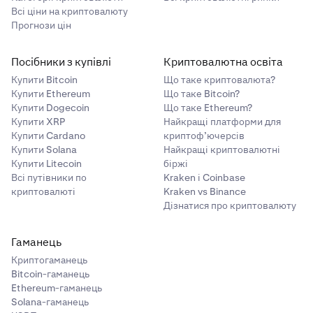
Всі ціни на криптовалюту
Прогнози цін
Посібники з купівлі
Криптовалютна освіта
Купити Bitcoin
Що таке криптовалюта?
Купити Ethereum
Що таке Bitcoin?
Купити Dogecoin
Що таке Ethereum?
Купити XRP
Найкращі платформи для
Купити Cardano
криптоф’ючерсів
Купити Solana
Найкращі криптовалютні
Купити Litecoin
біржі
Всі путівники по
Kraken і Coinbase
криптовалюті
Kraken vs Binance
Дізнатися про криптовалюту
Гаманець
Криптогаманець
Bitcoin-гаманець
Ethereum-гаманець
Solana-гаманець