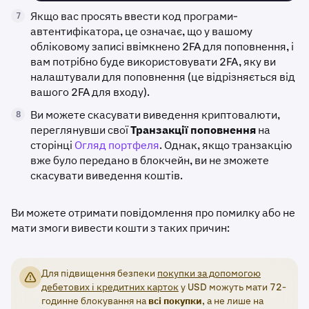
Якщо вас просять ввести код програми-
7
автентифікатора, це означає, що у вашому
обліковому записі ввімкнено 2FA для поповнення, і
вам потрібно буде використовувати 2FA, яку ви
налаштували для поповнення (це відрізняється від
вашого 2FA для входу).
Ви можете скасувати виведення криптовалюти,
8
переглянувши свої
Транзакції поповнення
на
сторінці
Огляд портфеля
. Однак, якщо транзакцію
вже було передано в блокчейн, ви не зможете
скасувати виведення коштів.
Ви можете отримати повідомлення про помилку або не
мати змоги вивести кошти з таких причин:
Для підвищення безпеки
покупки за допомогою
дебетових і кредитних карток
у USD можуть мати 72-
годинне блокування на
всі
покупки
, а не лише на