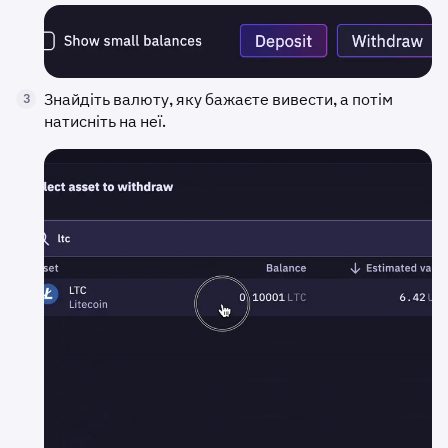
Знайдіть валюту, яку бажаєте вивести, а потім
3
натисніть на неї.