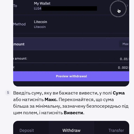
Введіть суму, яку ви бажаєте вивести, у полі
Сума
5
або натисніть
Макс.
Переконайтеся, що сума
більша за мінімальну, зазначену безпосередньо під
цим полем, і натисніть
Вивести
.