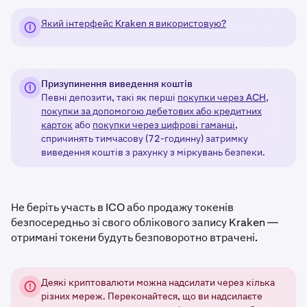
Який інтерфейс Kraken я використовую?
Призупинення виведення коштів
Певні депозити, такі як перші
покупки через ACH,
покупки за допомогою дебетових або кредитних
карток
або
покупки через цифрові гаманці,
спричинять тимчасову (72-годинну) затримку
виведення коштів з рахунку з міркувань безпеки.
Не беріть участь в ICO або продажу токенів
безпосередньо зі свого облікового запису Kraken —
отримані токени будуть безповоротно втрачені.
Деякі криптовалюти можна надсилати через кілька
різних мереж. Переконайтеся, що ви надсилаєте